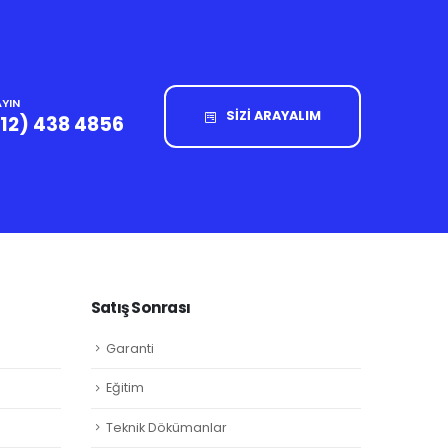
YIN
SİZİ ARAYALIM
212) 438 4856
Satış Sonrası
Garanti
Eğitim
Teknik Dökümanlar