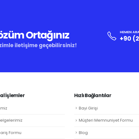
Çözüm Ortağınız
HEMEN ARA
+90 (
zimle iletişime geçebilirsiniz!
l İşlemler
Hızlı Bağlantılar
imiz
Bayi Girişi
Belgelerimiz
Müşteri Memnuniyet Formu
ipariş Formu
Blog