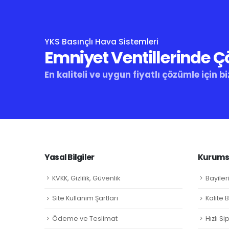
YKS Basınçlı Hava Sistemleri
Emniyet Ventillerinde 
En kaliteli ve uygun fiyatlı çözümle için bi
Yasal Bilgiler
Kurumsa
KVKK, Gizlilik, Güvenlik
Bayiler
Site Kullanım Şartları
Kalite 
Ödeme ve Teslimat
Hızlı S