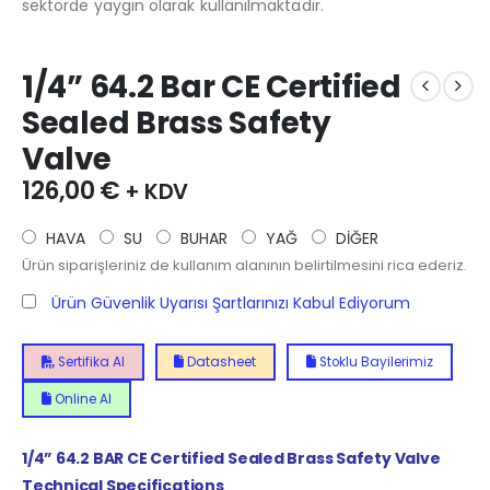
sektörde yaygın olarak kullanılmaktadır.
1/4” 64.2 Bar CE Certified
Sealed Brass Safety
Valve
126,00
€
+ KDV
HAVA
SU
BUHAR
YAĞ
DİĞER
Ürün siparişleriniz de kullanım alanının belirtilmesini rica ederiz.
Ürün Güvenlik Uyarısı Şartlarınızı Kabul Ediyorum
Sertifika Al
Datasheet
Stoklu Bayilerimiz
Online Al
1/4”
64.2
BAR CE Certified Sealed Brass Safety Valve
Technical Specifications