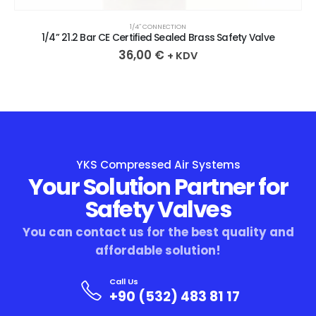
1/4″ CONNECTION
1/4” 21.2 Bar CE Certified Sealed Brass Safety Valve
36,00
€
+ KDV
YKS Compressed Air Systems
Your Solution Partner for
Safety Valves
You can contact us for the best quality and
affordable solution!
Call Us
+90 (532) 483 81 17