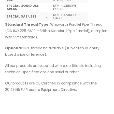
SPECIAL LIQUID USE
NON-CORRSIVE
:
AREAS
LIQUIDS
NON-HAZARDOUS
SPECIAL GAS USES
:
GASES
Standard Thread Type:
Whitworth Parallel Pipe Thread
(DIN ISO 228, BSPP – British Standard Pipe Parallel), compliant
with 55° standards.
Optional:
NPT threading available (subject to quantity-
based price difference).
All our products are supplied with a certificate including
technical specifications and serial number.
Our products are CE Certified in compliance with the
2014/68/EU Pressure Equipment Directive.