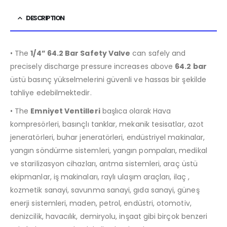
DESCRIPTION
• The
1/4” 64.2 Bar Safety Valve
can safely and
precisely discharge pressure increases above
64.2
bar
üstü basınç yükselmelerini güvenli ve hassas bir şekilde
tahliye edebilmektedir.
• The
Emniyet Ventilleri
başlıca olarak Hava
kompresörleri, basınçlı tanklar, mekanik tesisatlar, azot
jeneratörleri, buhar jeneratörleri, endüstriyel makinalar,
yangın söndürme sistemleri, yangın pompaları, medikal
ve starilizasyon cihazları, arıtma sistemleri, araç üstü
ekipmanlar, iş makinaları, raylı ulaşım araçları, ilaç ,
kozmetik sanayi, savunma sanayi, gıda sanayi, güneş
enerji sistemleri, maden, petrol, endüstri, otomotiv,
denizcilik, havacılık, demiryolu, inşaat gibi birçok benzeri