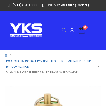
(533) 896 0333
+90 532 483 8117 (Global)
0
PRODUCTS
,
BRASS SAFETY VALVE
,
HIGH - INTERMEDIATE PRESSURE
,
1/4″ CONNECTION
1/4” 64.2 BAR CE CERTIFIED SEALED BRASS SAFETY VALVE