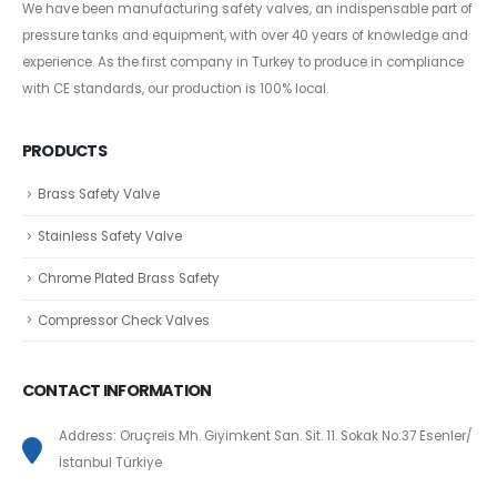
We have been manufacturing safety valves, an indispensable part of
pressure tanks and equipment, with over 40 years of knowledge and
experience. As the first company in Turkey to produce in compliance
with CE standards, our production is 100% local.
PRODUCTS
Brass Safety Valve
Stainless Safety Valve
Chrome Plated Brass Safety
Compressor Check Valves
CONTACT INFORMATION
Address: Oruçreis Mh. Giyimkent San. Sit. 11. Sokak No:37 Esenler/
İstanbul Türkiye