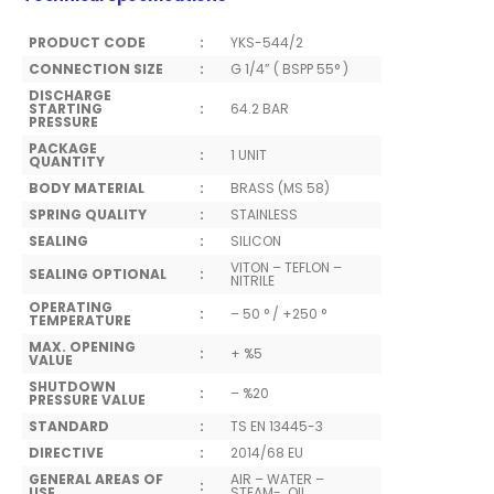
PRODUCT CODE
:
YKS-544/2
CONNECTION SIZE
:
G 1/4” ( BSPP 55° )
DISCHARGE
STARTING
:
64.2 BAR
PRESSURE
PACKAGE
:
1 UNIT
QUANTITY
BODY MATERIAL
:
BRASS (MS 58)
SPRING QUALITY
:
STAINLESS
SEALING
:
SILICON
VITON – TEFLON –
SEALING OPTIONAL
:
NITRILE
OPERATING
:
– 50 ° / +250 °
TEMPERATURE
MAX. OPENING
:
+ %5
VALUE
SHUTDOWN
:
– %20
PRESSURE VALUE
STANDARD
:
TS EN 13445-3
DIRECTIVE
:
2014/68 EU
GENERAL AREAS OF
AIR – WATER –
:
USE
STEAM- OIL