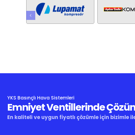
YKS Basınçlı Hava Sistemleri
Emniyet Ventillerinde Çözü
En kaliteli ve uygun fiyatlı çözümle için bizimle il