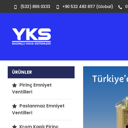
(533) 896 0333
+90 532 483 8117 (Global)
0
ÜRÜNLER
Pirinç Emniyet
Ventilleri
Paslanmaz Emniyet
Ventilleri
Krom Kaplı Pirinç