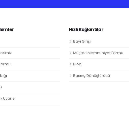
lemler
Hızlı Bağlantılar
Bayi Girişi
lerimiz
Müşteri Memnuniyet Formu
ş Formu
Blog
lığı
Basınç Dönüştürücü
ik
k Uyarısı