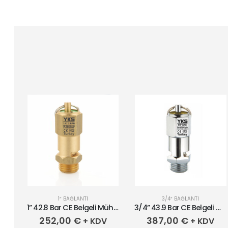
1″ BAĞLANTI
3/4″ BAĞLANTI
1” 42.8 Bar CE Belgeli Mühürlü Pirinç Emniyet Ventili
3/4” 43.9 Bar CE Belgeli Mühürlü Krom Kaplı Pirinç Emniyet Ventili
252,00
€
387,00
€
+ KDV
+ KDV