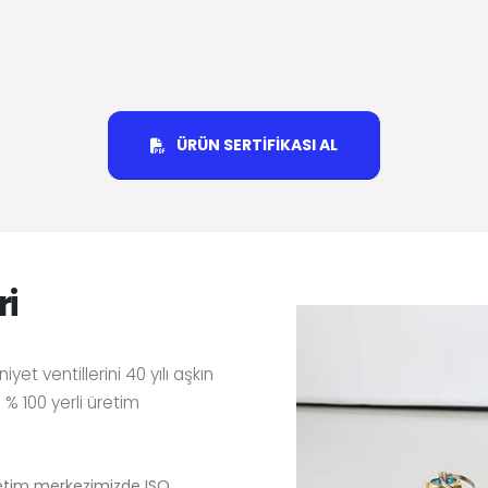
ÜRÜN SERTİFİKASI AL
ri
t ventillerini 40 yılı aşkın
 % 100 yerli üretim
retim merkezimizde ISO