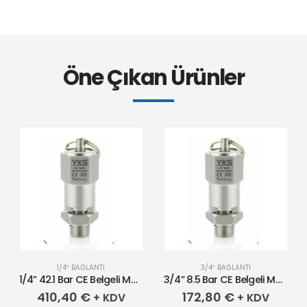
Öne Çıkan Ürünler
1/4″ BAĞLANTI
3/4″ BAĞLANTI
1/4” 42.1 Bar CE Belgeli Mühürlü Paslanmaz Emniyet Ventili
3/4” 8.5 Bar CE Belgeli Mühürlü Paslanmaz Emniyet Ventili
410,40
€
172,80
€
+ KDV
+ KDV