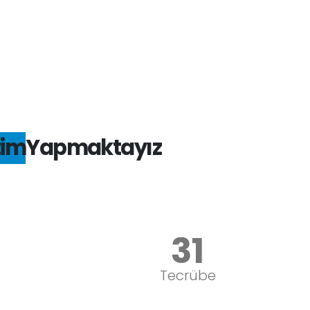
tim
Yapmaktayız
40
yıllık
Tecrübe