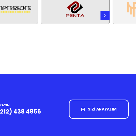
RAYIN
SİZİ ARAYALIM
(212) 438 4856