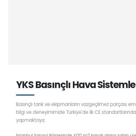
YKS Basınçlı Hava Sistemle
Basınçlı tank ve ekipmanların vazgeçilmez parçası emniye
bilgi ve deneyimimizle Türkiye'de ilk CE standartlarında
yapmaktayız.
İstanbul Sanayi Bölgesinde 400 m2 kapalı alana sahip ü