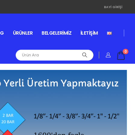
BAYI GIRIŞI
OG
ÜRÜNLER
BELGELERIMIZ
İLETIŞIM
0