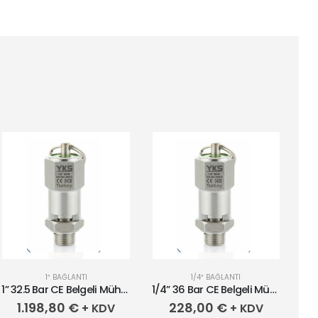
1″ BAĞLANTI
1/4″ BAĞLANTI
1” 32.5 Bar CE Belgeli Mühürlü Paslanmaz Emniyet Ventili
1/4” 36 Bar CE Belgeli Mühürlü Paslanmaz Emniyet Ventil
1.198,80
€
228,00
€
+ KDV
+ KDV