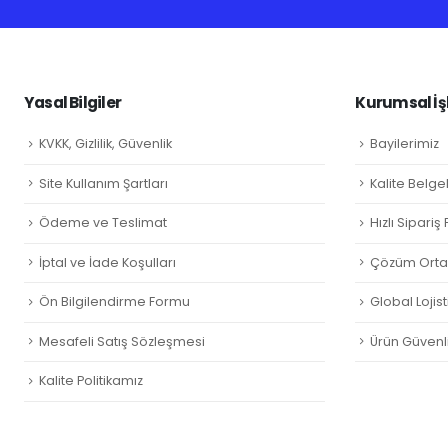
Yasal Bilgiler
Kurumsal İş
KVKK, Gizlilik, Güvenlik
Bayilerimiz
Site Kullanım Şartları
Kalite Belge
Ödeme ve Teslimat
Hızlı Sipari
İptal ve İade Koşulları
Çözüm Ortak
Ön Bilgilendirme Formu
Global Lojist
Mesafeli Satış Sözleşmesi
Ürün Güvenli
Kalite Politikamız