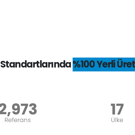
E Standartlarında
%100 Yerli Üre
,850
22
Özel
farklı
Referans
Ülke