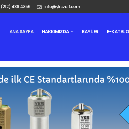
 (212) 438 4856
info@yksvalf.com
ANA SAYFA
HAKKIMIZDA
BAYILER
E-KATAL