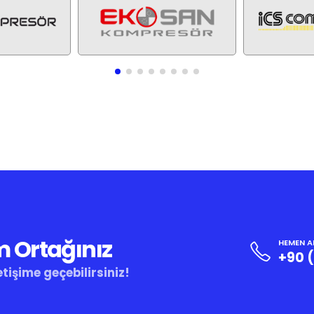
m Ortağınız
HEMEN A
+90 
etişime geçebilirsiniz!