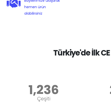
Bayilerimize ulaşarak
hemen ürün
alabilirsiniz
Türkiye'de İlk C
1,600
3
Ürün
Çeşiti