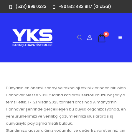
(533) 896 0333
+90 532 483 8117 (Global)
0
Dünyanın en önemli sanayi ve teknoloji etkinliklerinden biri olan
Hannover Messe 2023 fuarına katılarak sektörümüzü başarıyla
temsil ettik. 17-21 Nisan 2023 tarihleri arasında Almanya’nın
Hannover şehrinde gerçekleşen bu büyük organizasyonda, en
yeni ürünlerimizi ve yenilikçi çözümlerimizi uluslararası iş
dünyasıyla paylaşma fırsatı bulduk.
Standımıza gösterdiğiniz yoğun ilgi ve değerli ziyaretleriniz için