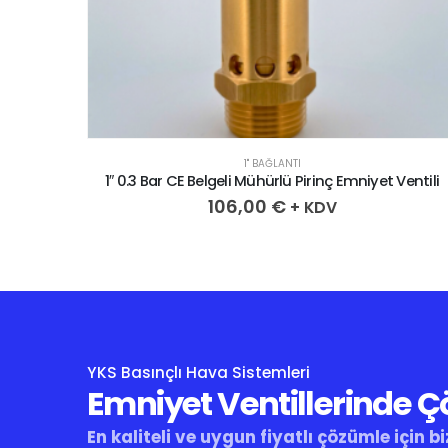
1" BAĞLANTI
Ventili
1″ 0.3 Bar CE Belgeli Mühürlü Pirinç Emniyet Ventili
106,00
€
+ KDV
YKS Basınçlı Hava Sistemleri
Emniyet Ventillerinde 
En kaliteli ve uygun fiyatlı çözümle için bi