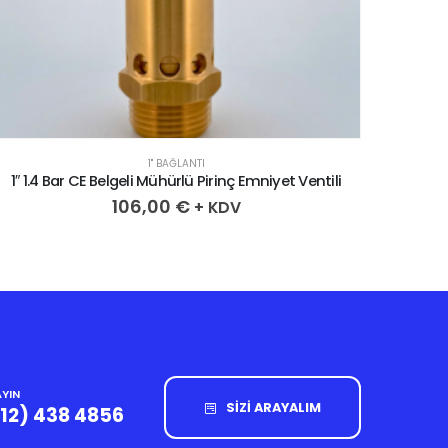
1" BAĞLANTI
1″ 1.4 Bar CE Belgeli Mühürlü Pirinç Emniyet Ventili
1″ 0.4
106,00
€
+ KDV
YIN
SİZİ ARAYALIM
212) 438 4856