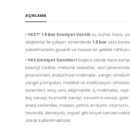
AÇIKLAMA
• YKS 1” 1.6 Bar Emniyet Ventili
su, buhar, hava, yağ
akışkanlar ile çalışan sistemlerde
1.6 bar
üstü basın
yükselmelerini güvenli ve hassas bir şekilde tahliye
• YKS Emniyet Ventilleri
başlıca olarak Hava kompr
basınçlı tanklar, mekanik tesisatlar, azot jeneratörle
jeneratörleri, endüstriyel makinalar, yangın söndürm
yangın pompaları, medikal ve starilizasyon cihazları
sistemleri, araç üstü ekipmanlar, iş makinaları, raylı 
ilaç sanayi, kozmetik sanayi, savunma sanayi, gıda
enerji sistemleri, maden, petrol, endüstri, otomotiv, 
havacılık, demiryolu, inşaat gibi birçok benzeri sekt
olarak kullanılmaktadır.