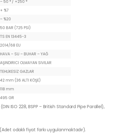
– 50 ° / +250 °
+ %7
– %20
50 BAR (725 PSİ)
TS EN 13445-3
2014/68 EU
HAVA – SU – BUHAR – YAĞ
AŞINDIRICI OLMAYAN SIVILAR
TEHLİKESİZ GAZLAR
42 mm (36 ALTI KÖŞE)
118 mm
495 GR
(DIN ISO 228, BSPP – British Standard Pipe Parallel),
 (Adet odaklı fiyat farkı uygulanmaktadır).