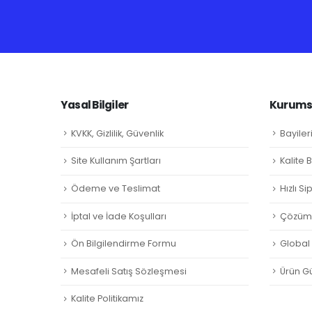
Yasal Bilgiler
Kurumsa
KVKK, Gizlilik, Güvenlik
Bayiler
Site Kullanım Şartları
Kalite 
Ödeme ve Teslimat
Hızlı S
İptal ve İade Koşulları
Çözüm 
Ön Bilgilendirme Formu
Global L
Mesafeli Satış Sözleşmesi
Ürün Gü
Kalite Politikamız