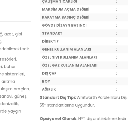
ÇALIŞMA SICAKLIĞI
:
MAKSİMUM AÇMA DEĞERİ
:
KAPATMA BASINÇ DEĞERİ
:
GÖVDE DİZAYN BASINCI
:
STANDART
:
, azot, gibi
ç
DİREKTİF
:
 edebilmektedir.
GENEL KULLANIM ALANLARI
:
ÖZEL SIVI KULLANIM ALANLARI
:
esörleri,
ÖZEL GAZ KULLANIM ALANLARI
:
ri, buhar
DIŞ ÇAP
:
e sistemleri,
, arıtma
BOY
:
ulaşım araçları,
AĞIRLIK
:
 sanayi, güneş
Standart Diş Tipi:
Whitworth Paralel Boru Dişi 
denizcilik,
55° standartlarına uygundur.
örde yaygın
Opsiyonel Olarak:
NPT diş üretilebilmektedir