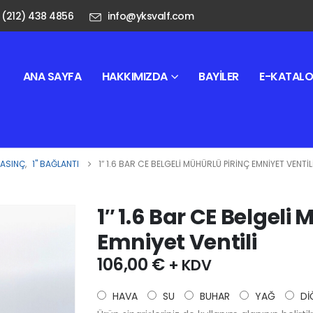
 (212) 438 4856
info@yksvalf.com
ANA SAYFA
HAKKIMIZDA
BAYILER
E-KATAL
BASINÇ
,
1" BAĞLANTI
1″ 1.6 BAR CE BELGELI MÜHÜRLÜ PIRINÇ EMNIYET VENTIL
1″ 1.6 Bar CE Belgeli
Emniyet Ventili
106,00
€
+ KDV
HAVA
SU
BUHAR
YAĞ
Dİ