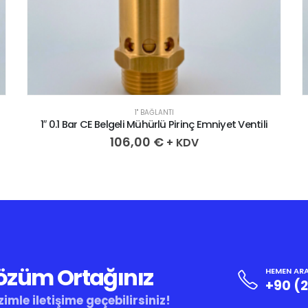
1" BAĞLANTI
1″ 0.1 Bar CE Belgeli Mühürlü Pirinç Emniyet Ventili
106,00
€
+ KDV
Çözüm Ortağınız
HEMEN ARA
+90 (
zimle iletişime geçebilirsiniz!