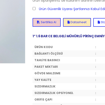
Ürün siparişleriniz de kullanım alanının belirti
Ürün Güvenlik Uyarısı Şartlarınızı Kabul E
Sertifika Al
Datasheet
Sto
1” 1.6 BAR CE BELGELİ MÜHÜRLÜ PİRİNÇ EMNİY
ÜRÜN KODU
:
BAĞLANTI ÖLÇÜSÜ
:
TAHLİYE BASINCI
:
PAKET MİKTARI
:
GÖVDE MALZEME
:
YAY KALİTE
:
SIZDIRMAZLIK
:
SIZDIRMAZLIK OPSİYONEL
:
ORİFİS ÇAPI
: