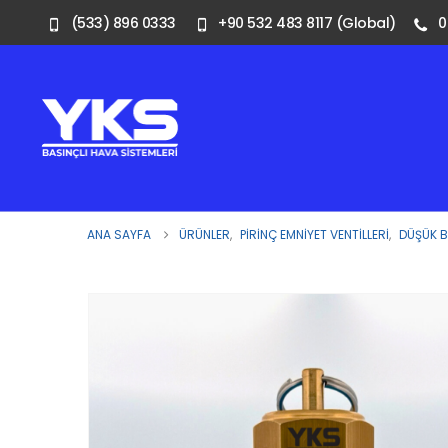
(533) 896 0333
+90 532 483 8117 (Global)
0
ANA SAYFA
ÜRÜNLER
,
PIRINÇ EMNIYET VENTILLERI
,
DÜŞÜK 