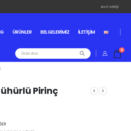
BAYI GIRIŞI
OG
ÜRÜNLER
BELGELERIMIZ
İLETIŞIM
0
I
 Mühürlü Pirinç
ĞER