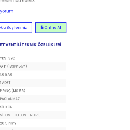
lmesini rica ederiz.
diyorum
klu Bayilerimiz
Online Al
ET VENTİLİ TEKNİK ÖZELLİKLERİ
YKS-392
G 1” ( BSPP 55° )
1.6 BAR
1 ADET
PİRİNÇ (MS 58)
PASLANMAZ
SİLİKON
VİTON – TEFLON – NİTRİL
20.5 mm