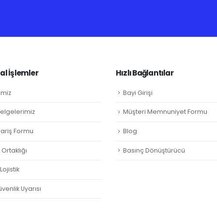
l İşlemler
Hızlı Bağlantılar
imiz
Bayi Girişi
Belgelerimiz
Müşteri Memnuniyet Formu
ipariş Formu
Blog
Ortaklığı
Basınç Dönüştürücü
ojistik
venlik Uyarısı