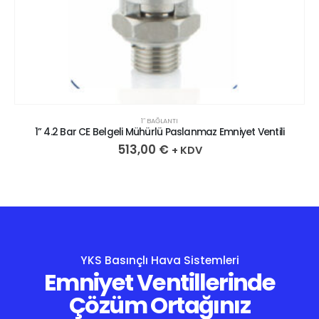
1″ BAĞLANTI
1” 4.2 Bar CE Belgeli Mühürlü Paslanmaz Emniyet Ventili
513,00
€
+ KDV
YKS Basınçlı Hava Sistemleri
Emniyet Ventillerinde
Çözüm Ortağınız