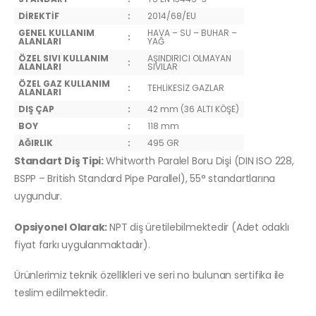
DİREKTİF
:
2014/68/EU
GENEL KULLANIM
HAVA – SU – BUHAR –
:
ALANLARI
YAĞ
ÖZEL SIVI KULLANIM
AŞINDIRICI OLMAYAN
:
ALANLARI
SIVILAR
ÖZEL GAZ KULLANIM
:
TEHLİKESİZ GAZLAR
ALANLARI
DIŞ ÇAP
:
42 mm (36 ALTI KÖŞE)
BOY
:
118 mm
AĞIRLIK
:
495 GR
Standart Diş Tipi:
Whitworth Paralel Boru Dişi (DIN ISO 228,
BSPP – British Standard Pipe Parallel), 55° standartlarına
uygundur.
Opsiyonel Olarak:
NPT diş üretilebilmektedir (Adet odaklı
fiyat farkı uygulanmaktadır).
Ürünlerimiz teknik özellikleri ve seri no bulunan sertifika ile
teslim edilmektedir.