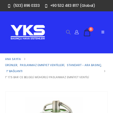
(533) 896 0333
+90 532 483 8117 (Global)
0
ANA SAYFA
ÜRÜNLER
,
PASLANMAZ EMNIYET VENTILLERI
,
STANDART - ARA BASINÇ
,
1″ BAĞLANTI
1” 17.5 BAR CE BELGELI MÜHÜRLÜ PASLANMAZ EMNIYET VENTILI