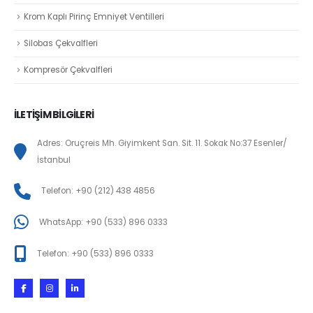
Krom Kaplı Pirinç Emniyet Ventilleri
Silobas Çekvalfleri
Kompresör Çekvalfleri
İLETİŞİM BİLGİLERİ
Adres: Oruçreis Mh. Giyimkent San. Sit. 11. Sokak No:37 Esenler/
İstanbul
Telefon: +90 (212) 438 4856
WhatsApp: +90 (533) 896 0333
Telefon: +90 (533) 896 0333