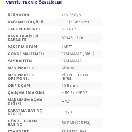
VENTİLİ TEKNİK ÖZELLİKLERİ
ÜRÜN KODU
:
YKS-1517/5
BAĞLANTI ÖLÇÜSÜ
:
G 1” ( BSPP 55° )
TAHLİYE BASINCI
:
17.5 BAR
HAVA TAHLİYESİ
:
57346 lt / dk
KAPASİTE
PAKET MİKTARI
:
1 ADET
GÖVDE MALZEMESİ
:
PASLANMAZ ( 316L )
YAY KALİTESİ
:
PASLANMAZ
SIZDIRMAZLIK
:
SİLİKON
SIZDIRMAZLIK
VİTON – TEFLON –
:
OPSİYONEL
NİTRİL
ORİFİS ÇAPI
:
20.5 mm
ÇALIŞMA SICAKLIĞI
:
– 50 ° / +250 °
MAKSİMUM AÇMA
:
+ %7
DEĞERİ
KAPATMA BASINÇ
:
– %20
DEĞERİ
GÖVDE DİZAYN
:
50 BAR (725 PSİ)
BASINCI
STANDART
:
TS EN 13445-3