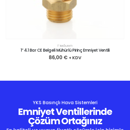
1″ BAĞLANTI
1” 4.1 Bar CE Belgeli Mühürlü Pirinç Emniyet Ventili
86,00
€
+ KDV
YKS Basınçlı Hava Sistemleri
Emniyet Ventillerinde
Çözüm Ortağınız