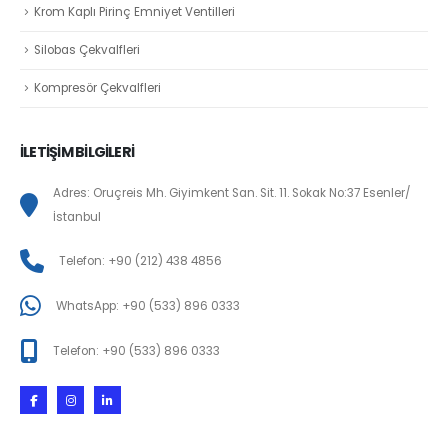
Krom Kaplı Pirinç Emniyet Ventilleri
Silobas Çekvalfleri
Kompresör Çekvalfleri
İLETİŞİM BİLGİLERİ
Adres: Oruçreis Mh. Giyimkent San. Sit. 11. Sokak No:37 Esenler/
İstanbul
Telefon: +90 (212) 438 4856
WhatsApp: +90 (533) 896 0333
Telefon: +90 (533) 896 0333