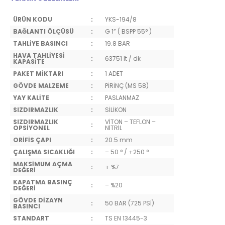
ÜRÜN KODU
:
YKS-194/8
BAĞLANTI ÖLÇÜSÜ
:
G 1” ( BSPP 55° )
TAHLİYE BASINCI
:
19.8 BAR
HAVA TAHLİYESİ
:
63751 lt / dk
KAPASİTE
PAKET MİKTARI
:
1 ADET
GÖVDE MALZEME
:
PİRİNÇ (MS 58)
YAY KALİTE
:
PASLANMAZ
SIZDIRMAZLIK
:
SİLİKON
SIZDIRMAZLIK
VİTON – TEFLON –
:
OPSİYONEL
NİTRİL
ORİFİS ÇAPI
:
20.5 mm
ÇALIŞMA SICAKLIĞI
:
– 50 ° / +250 °
MAKSİMUM AÇMA
:
+ %7
DEĞERİ
KAPATMA BASINÇ
:
– %20
DEĞERİ
GÖVDE DİZAYN
:
50 BAR (725 PSİ)
BASINCI
STANDART
:
TS EN 13445-3