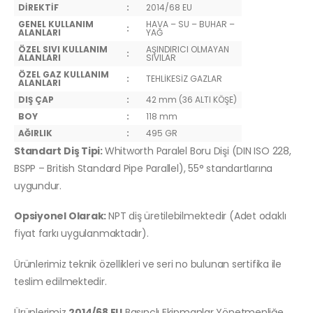
DİREKTİF
:
2014/68 EU
GENEL KULLANIM
HAVA – SU – BUHAR –
:
ALANLARI
YAĞ
ÖZEL SIVI KULLANIM
AŞINDIRICI OLMAYAN
:
ALANLARI
SIVILAR
ÖZEL GAZ KULLANIM
:
TEHLİKESİZ GAZLAR
ALANLARI
DIŞ ÇAP
:
42 mm (36 ALTI KÖŞE)
BOY
:
118 mm
AĞIRLIK
:
495 GR
Standart Diş Tipi:
Whitworth Paralel Boru Dişi (DIN ISO 228,
BSPP – British Standard Pipe Parallel), 55° standartlarına
uygundur.
Opsiyonel Olarak:
NPT diş üretilebilmektedir (Adet odaklı
fiyat farkı uygulanmaktadır).
Ürünlerimiz teknik özellikleri ve seri no bulunan sertifika ile
teslim edilmektedir.
Ürünlerimiz
2014/68 EU
Basınçlı Ekipmanlar Yönetmenliğe