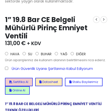
sektörde yaygın olarak kullanılmaktadır.
1” 19.8 Bar CE Belgeli
Mühürlü Pirinç Emniyet
Ventili
131,00
€
+ KDV
HAVA
SU
BUHAR
YAĞ
DİĞER
Ürün siparişleriniz de kullanım alanının belirtilmesini rica ederiz.
Ürün Güvenlik Uyarısı Şartlarınızı Kabul Ediyorum
Sertifika Al
Datasheet
Stoklu Bayilerimiz
Online Al
1” 19.8 BAR CE BELGELİ MÜHÜRLÜ PİRİNÇ EMNİYET VENTİLİ
TEKNİK ÖZELLİKLERİ