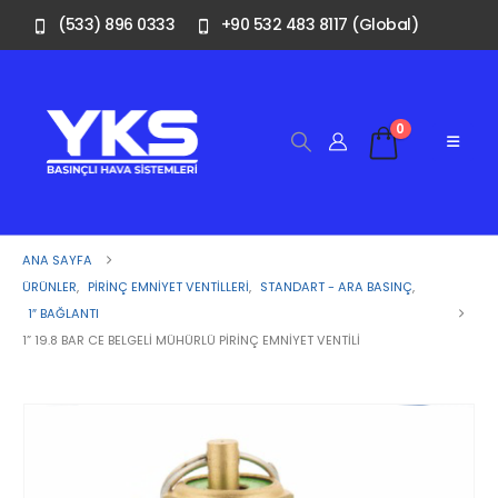
(533) 896 0333
+90 532 483 8117 (Global)
0
ANA SAYFA
ÜRÜNLER
,
PIRINÇ EMNIYET VENTILLERI
,
STANDART - ARA BASINÇ
,
1″ BAĞLANTI
1” 19.8 BAR CE BELGELI MÜHÜRLÜ PIRINÇ EMNIYET VENTILI