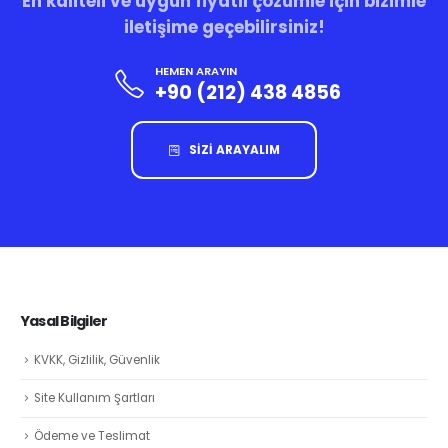
En kaliteli ve uygun fiyatlı çözümle için bizimle
iletişime geçebilirsiniz!
HEMEN ARAYIN
+90 (212) 438 4856
SİZİ ARAYALIM
Yasal Bilgiler
KVKK, Gizlilik, Güvenlik
Site Kullanım Şartları
Ödeme ve Teslimat