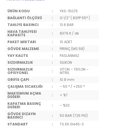
ÜRÜN KODU
:
YKS-150/6
BAĞLANTI ÖLÇÜSÜ
:
G 1/2” ( BSPP 55° )
TAHLİYE BASINCI
:
13.6 BAR
HAVA TAHLİYESİ
:
8379 lt / dk
KAPASİTE
PAKET MİKTARI
:
10 ADET
GÖVDE MALZEME
:
PİRİNÇ (MS 58)
YAY KALİTE
:
PASLANMAZ
SIZDIRMAZLIK
:
SİLİKON
SIZDIRMAZLIK
VİTON – TEFLON –
:
OPSİYONEL
NİTRİL
ORİFİS ÇAPI
:
10.8 mm
ÇALIŞMA SICAKLIĞI
:
– 50 ° / +250 °
MAKSİMUM AÇMA
:
+ %7
DEĞERİ
KAPATMA BASINÇ
:
– %20
DEĞERİ
GÖVDE DİZAYN
:
50 BAR (725 PSİ)
BASINCI
STANDART
:
TS EN 13445-3