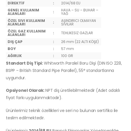
DİREKTİF
:
2014/68 EU
GENEL KULLANIM
HAVA – SU – BUHAR –
:
ALANLARI
YAĞ
ÖZEL SIVI KULLANIM
AŞINDIRICI OLMAYAN
:
ALANLARI
SIVILAR
ÖZEL GAZ KULLANIM
:
TEHLİKESİZ GAZLAR
ALANLARI
DIŞ ÇAP
:
26 mm (22 ALTI KÖŞE)
BOY
:
57 mm
AĞIRLIK
:
100 GR
Standart Diş Tipi:
Whitworth Paralel Boru Dişi (DIN ISO 228,
BSPP – British Standard Pipe Parallel), 55° standartlarına
uygundur.
Opsiyonel Olarak:
NPT diş üretilebilmektedir (Adet odaklı
fiyat farkı uygulanmaktadır).
Ürünlerimiz teknik özellikleri ve seri no bulunan sertifika ile
teslim edilmektedir.
Ürünlerimiz
2014/68 EU
Basınçlı Ekipmanlar Yönetmenliğe