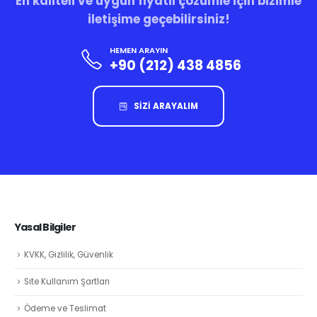
En kaliteli ve uygun fiyatlı çözümle için bizimle
iletişime geçebilirsiniz!
HEMEN ARAYIN
+90 (212) 438 4856
SİZİ ARAYALIM
Yasal Bilgiler
KVKK, Gizlilik, Güvenlik
Site Kullanım Şartları
Ödeme ve Teslimat