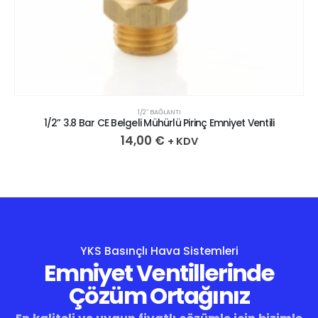
1/2″ BAĞLANTI
1/2” 3.8 Bar CE Belgeli Mühürlü Pirinç Emniyet Ventili
14,00
€
+ KDV
YKS Basınçlı Hava Sistemleri
Emniyet Ventillerinde
Çözüm Ortağınız