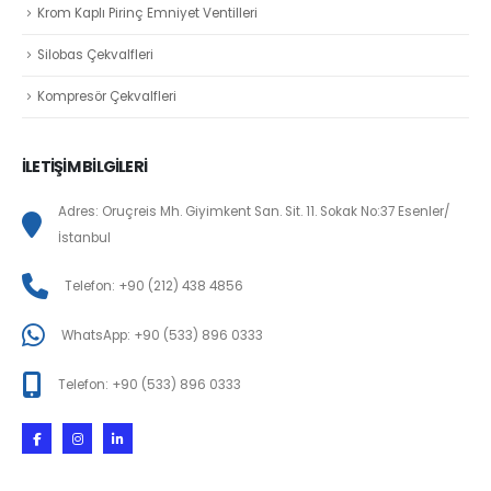
Krom Kaplı Pirinç Emniyet Ventilleri
Silobas Çekvalfleri
Kompresör Çekvalfleri
İLETİŞİM BİLGİLERİ
Adres: Oruçreis Mh. Giyimkent San. Sit. 11. Sokak No:37 Esenler/
İstanbul
Telefon: +90 (212) 438 4856
WhatsApp: +90 (533) 896 0333
Telefon: +90 (533) 896 0333