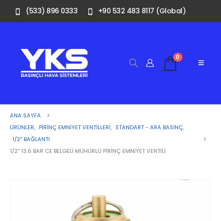
(533) 896 0333
+90 532 483 8117 (Global)
0
ANA SAYFA
ÜRÜNLER
,
PIRINÇ EMNIYET VENTILLERI
,
STANDART - ARA BASINÇ
,
1/2″ BAĞLANTI
1/2” 13.6 BAR CE BELGELI MÜHÜRLÜ PIRINÇ EMNIYET VENTILI