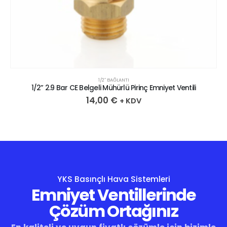
1/2″ BAĞLANTI
1/2” 2.9 Bar CE Belgeli Mühürlü Pirinç Emniyet Ventili
14,00
€
+ KDV
YKS Basınçlı Hava Sistemleri
Emniyet Ventillerinde
Çözüm Ortağınız