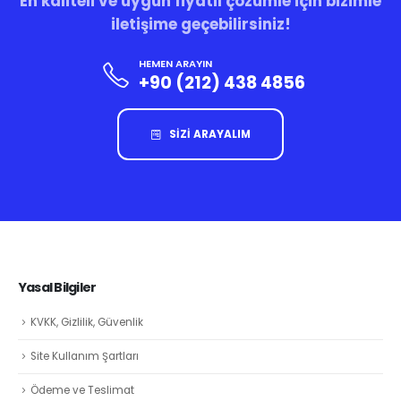
En kaliteli ve uygun fiyatlı çözümle için bizimle
iletişime geçebilirsiniz!
HEMEN ARAYIN
+90 (212) 438 4856
SİZİ ARAYALIM
Yasal Bilgiler
KVKK, Gizlilik, Güvenlik
Site Kullanım Şartları
Ödeme ve Teslimat