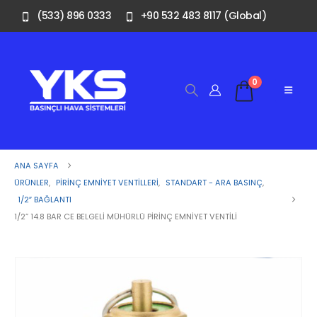
(533) 896 0333
+90 532 483 8117 (Global)
0
ANA SAYFA
ÜRÜNLER
,
PIRINÇ EMNIYET VENTILLERI
,
STANDART - ARA BASINÇ
,
1/2″ BAĞLANTI
1/2” 14.8 BAR CE BELGELI MÜHÜRLÜ PIRINÇ EMNIYET VENTILI