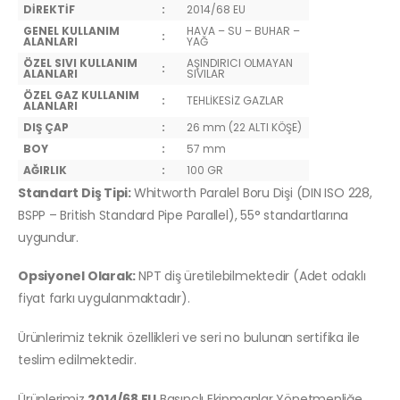
DİREKTİF
:
2014/68 EU
GENEL KULLANIM
HAVA – SU – BUHAR –
:
ALANLARI
YAĞ
ÖZEL SIVI KULLANIM
AŞINDIRICI OLMAYAN
:
ALANLARI
SIVILAR
ÖZEL GAZ KULLANIM
:
TEHLİKESİZ GAZLAR
ALANLARI
DIŞ ÇAP
:
26 mm (22 ALTI KÖŞE)
BOY
:
57 mm
AĞIRLIK
:
100 GR
Standart Diş Tipi:
Whitworth Paralel Boru Dişi (DIN ISO 228,
BSPP – British Standard Pipe Parallel), 55° standartlarına
uygundur.
Opsiyonel Olarak:
NPT diş üretilebilmektedir (Adet odaklı
fiyat farkı uygulanmaktadır).
Ürünlerimiz teknik özellikleri ve seri no bulunan sertifika ile
teslim edilmektedir.
Ürünlerimiz
2014/68 EU
Basınçlı Ekipmanlar Yönetmenliğe