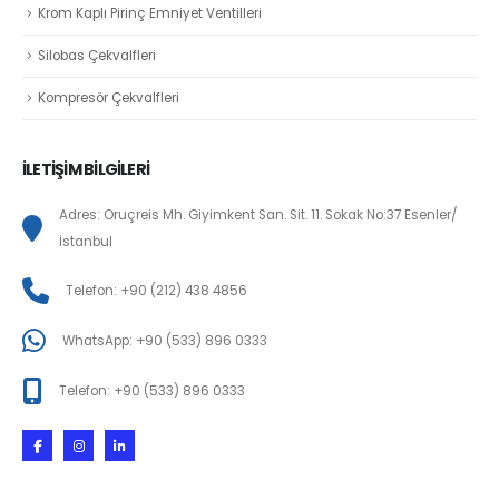
Krom Kaplı Pirinç Emniyet Ventilleri
Silobas Çekvalfleri
Kompresör Çekvalfleri
İLETİŞİM BİLGİLERİ
Adres: Oruçreis Mh. Giyimkent San. Sit. 11. Sokak No:37 Esenler/
İstanbul
Telefon: +90 (212) 438 4856
WhatsApp: +90 (533) 896 0333
Telefon: +90 (533) 896 0333