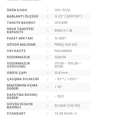
ÜRÜN KODU
:
YKS-151/8
BAĞLANTI ÖLÇÜSÜ
:
G 1/2” ( BSPP 55° )
TAHLİYE BASINCI
:
14.8 BAR
HAVA TAHLİYESİ
:
8982 lt / dk
KAPASİTE
PAKET MİKTARI
:
10 ADET
GÖVDE MALZEME
:
PİRİNÇ (MS 58)
YAY KALİTE
:
PASLANMAZ
SIZDIRMAZLIK
:
SİLİKON
SIZDIRMAZLIK
VİTON – TEFLON –
:
OPSİYONEL
NİTRİL
ORİFİS ÇAPI
:
10.8 mm
ÇALIŞMA SICAKLIĞI
:
– 50 ° / +250 °
MAKSİMUM AÇMA
:
+ %7
DEĞERİ
KAPATMA BASINÇ
:
– %20
DEĞERİ
GÖVDE DİZAYN
:
50 BAR (725 PSİ)
BASINCI
STANDART
:
TS EN 13445-3