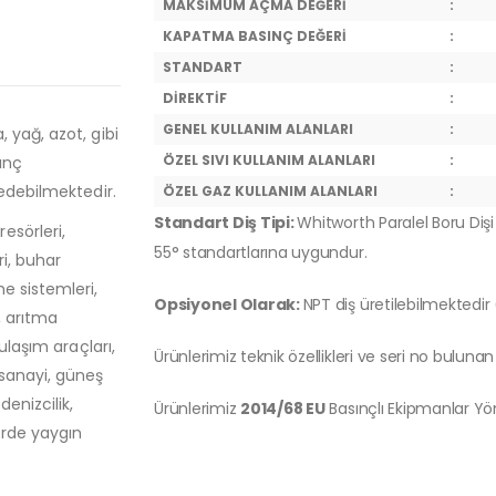
MAKSİMUM AÇMA DEĞERİ
:
KAPATMA BASINÇ DEĞERİ
:
STANDART
:
DİREKTİF
:
GENEL KULLANIM ALANLARI
:
 yağ, azot, gibi
ÖZEL SIVI KULLANIM ALANLARI
:
ınç
 edebilmektedir.
ÖZEL GAZ KULLANIM ALANLARI
:
Standart Diş Tipi:
Whitworth Paralel Boru Dişi 
esörleri,
55° standartlarına uygundur.
ri, buhar
e sistemleri,
Opsiyonel Olarak:
NPT diş üretilebilmektedir
, arıtma
ulaşım araçları,
Ürünlerimiz teknik özellikleri ve seri no bulunan 
 sanayi, güneş
denizcilik,
Ürünlerimiz
2014/68 EU
Basınçlı Ekipmanlar Y
örde yaygın