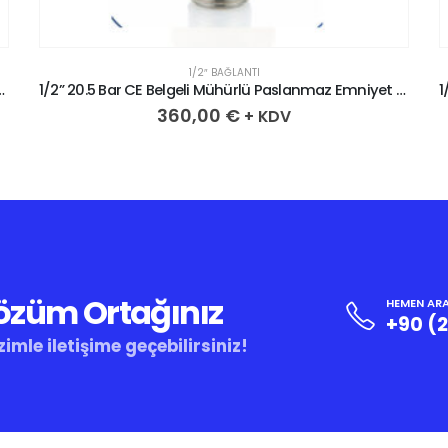
1/2″ BAĞLANTI
lü Paslanmaz Emniyet Ventili
1/2” 20.5 Bar CE Belgeli Mühürlü Paslanmaz Emniyet Ventili
360,00
€
+ KDV
Çözüm Ortağınız
HEMEN ARA
+90 (
zimle iletişime geçebilirsiniz!