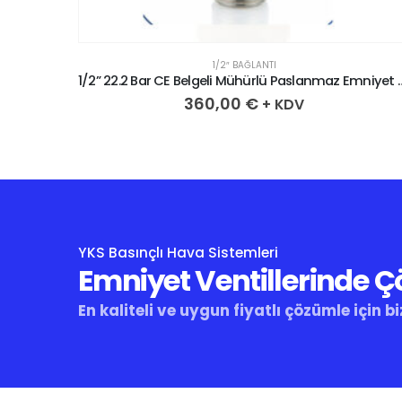
1/2″ BAĞLANTI
1/2” 20.4 Bar CE Belgeli Mühürlü Paslanmaz Emniyet Ventili
1/2” 22.2 Bar CE Belgeli Mühür
360,00
€
+ KDV
YKS Basınçlı Hava Sistemleri
Emniyet Ventillerinde 
En kaliteli ve uygun fiyatlı çözümle için bi