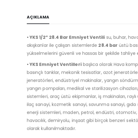
AÇIKLAMA
• YKS 1/2” 28.4 Bar Emniyet Ventili
su, buhar, hava,
akışkanlar ile çalışan sistemlerde
28.4 bar
üstü bas
yükselmelerini güvenli ve hassas bir şekilde tahliye
• YKS Emniyet Ventilleri
başlıca olarak Hava kompr
basınçlı tanklar, mekanik tesisatlar, azot jeneratörle
jeneratörleri, endüstriyel makinalar, yangın söndürm
yangın pompaları, medikal ve starilizasyon cihazları
sistemleri, araç üstü ekipmanlar, iş makinaları, raylı 
ilaç sanayi, kozmetik sanayi, savunma sanayi, gıda
enerji sistemleri, maden, petrol, endüstri, otomotiv, 
havacılık, demiryolu, inşaat gibi birçok benzeri sekt
olarak kullanılmaktadır.