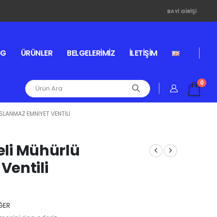
BAYI GIRIŞI
OG
ÜRÜNLER
BELGELERIMIZ
İLETIŞIM
0
ASLANMAZ EMNIYET VENTILI
geli Mühürlü
Ventili
ĞER