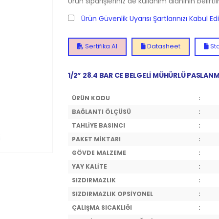
Ürün siparişleriniz de kullanım alanının belirti
Ürün Güvenlik Uyarısı Şartlarınızı Kabul E
Sertifika Al
Datasheet
Sto
1/2” 28.4
BAR CE BELGELİ MÜHÜRLÜ PASLANMA
ÜRÜN KODU
:
BAĞLANTI ÖLÇÜSÜ
:
TAHLİYE BASINCI
:
PAKET MİKTARI
:
GÖVDE MALZEME
:
YAY KALİTE
:
SIZDIRMAZLIK
:
SIZDIRMAZLIK OPSİYONEL
:
ÇALIŞMA SICAKLIĞI
: