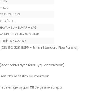
+ %5
– %20
TS EN 13445-3
2014/68 EU
HAVA – SU – BUHAR – YAĞ
AŞINDIRICI OLMAYAN SIVILAR
TEHLİKESİZ GAZLAR
(DIN ISO 228, BSPP – British Standard Pipe Parallel),
 (Adet odaklı fiyat farkı uygulanmaktadır).
sertifika ile teslim edilmektedir.
önetmenliğe uygun
CE
Belgesine sahiptir.