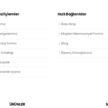
l İşlemler
Hızlı Bağlantılar
imiz
Bayi Girişi
Belgelerimiz
Müşteri Memnuniyet Formu
ipariş Formu
Blog
Ortaklığı
Basınç Dönüştürücü
ojistik
venlik Uyarısı
ÜRÜNLER
İ