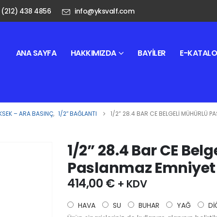
 (212) 438 4856
info@yksvalf.com
ANA SAYFA
HAKKIMIZDA
BAYILER
E-KATAL
KSEK – ARA BASINÇ
,
1/2″ BAĞLANTI
1/2” 28.4 BAR CE BELGELI MÜHÜRLÜ P
1/2” 28.4 Bar CE Bel
Paslanmaz Emniyet 
414,00
€
+ KDV
HAVA
SU
BUHAR
YAĞ
Dİ