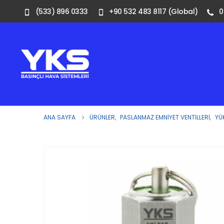
(533) 896 0333
+90 532 483 8117 (Global)
0
ANA SAYFA
ÜRÜNLER
,
PASLANMAZ EMNIYET VENTILLERI
,
YÜ