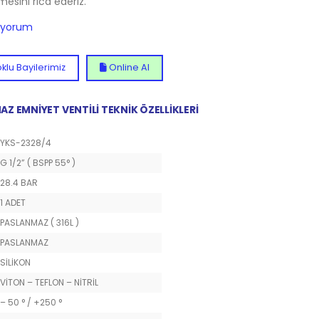
lmesini rica ederiz.
diyorum
klu Bayilerimiz
Online Al
Z EMNİYET VENTİLİ TEKNİK ÖZELLİKLERİ
YKS-2328/4
G 1/2” ( BSPP 55° )
28.4 BAR
1 ADET
PASLANMAZ ( 316L )
PASLANMAZ
SİLİKON
VİTON – TEFLON – NİTRİL
– 50 ° / +250 °