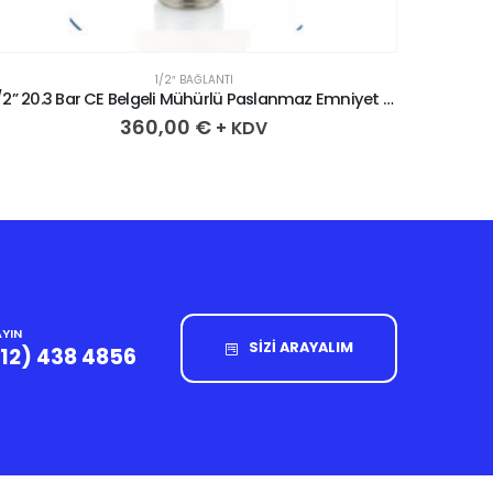
1/2″ BAĞLANTI
1/2” 20.3 Bar CE Belgeli Mühürlü Paslanmaz Emniyet Ventili
360,00
€
+ KDV
YIN
SİZİ ARAYALIM
212) 438 4856