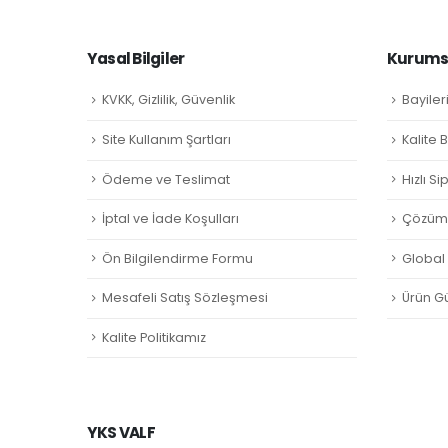
Yasal Bilgiler
Kurumsa
KVKK, Gizlilik, Güvenlik
Bayiler
Site Kullanım Şartları
Kalite 
Ödeme ve Teslimat
Hızlı S
İptal ve İade Koşulları
Çözüm 
Ön Bilgilendirme Formu
Global L
Mesafeli Satış Sözleşmesi
Ürün Gü
Kalite Politikamız
YKS VALF