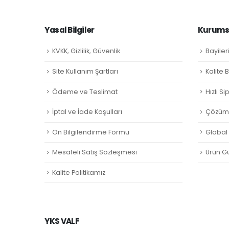
Yasal Bilgiler
Kurumsa
KVKK, Gizlilik, Güvenlik
Bayiler
Site Kullanım Şartları
Kalite 
Ödeme ve Teslimat
Hızlı S
İptal ve İade Koşulları
Çözüm 
Ön Bilgilendirme Formu
Global L
Mesafeli Satış Sözleşmesi
Ürün Gü
Kalite Politikamız
YKS VALF