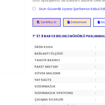
Ürün siparişleriniz de kullanım alanının belirti
Ürün Güvenlik Uyarısı Şartlarınızı Kabul E
Sertifika Al
Datasheet
Sto
1”
37.8
BAR CE BELGELİ MÜHÜRLÜ PASLANMAZ 
ÜRÜN KODU
:
BAĞLANTI ÖLÇÜSÜ
:
TAHLİYE BASINCI
:
PAKET MİKTARI
:
GÖVDE MALZEME
:
YAY KALİTE
:
SIZDIRMAZLIK
:
SIZDIRMAZLIK OPSİYONEL
:
ÇALIŞMA SICAKLIĞI
: