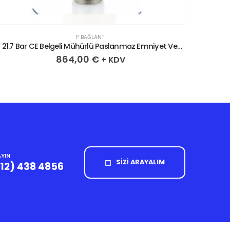
1″ BAĞLANTI
1” 21.7 Bar CE Belgeli Mühürlü Paslanmaz Emniyet Ventili
864,00
€
+ KDV
YIN
SİZİ ARAYALIM
212) 438 4856