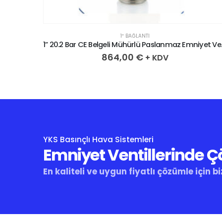
1″ BAĞLANTI
1” 22.1 Bar CE Belgeli Mühürlü Paslanmaz Emniyet Ventili
1” 20.2 Bar 
864,00
€
+ KDV
YKS Basınçlı Hava Sistemleri
Emniyet Ventillerinde 
En kaliteli ve uygun fiyatlı çözümle için bi