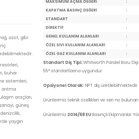
MAKSİMUM AÇMA DEĞERİ
:
KAPATMA BASINÇ DEĞERİ
:
STANDART
:
DİREKTİF
:
GENEL KULLANIM ALANLARI
:
ağ, azot, gibi
ÖZEL SIVI KULLANIM ALANLARI
:
ınç
 edebilmektedir.
ÖZEL GAZ KULLANIM ALANLARI
:
Standart Diş Tipi:
Whitworth Paralel Boru Dişi 
esörleri,
55° standartlarına uygundur.
ri, buhar
e sistemleri,
Opsiyonel Olarak:
NPT diş üretilebilmektedir
, arıtma
ulaşım araçları,
Ürünlerimiz teknik özellikleri ve seri no bulunan 
 sanayi, güneş
denizcilik,
Ürünlerimiz
2014/68 EU
Basınçlı Ekipmanlar Y
örde yaygın