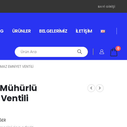
BAYI GIRIŞI
OG
ÜRÜNLER
BELGELERIMIZ
İLETIŞIM
0
MAZ EMNIYET VENTILI
i Mühürlü
Ventili
ĞER