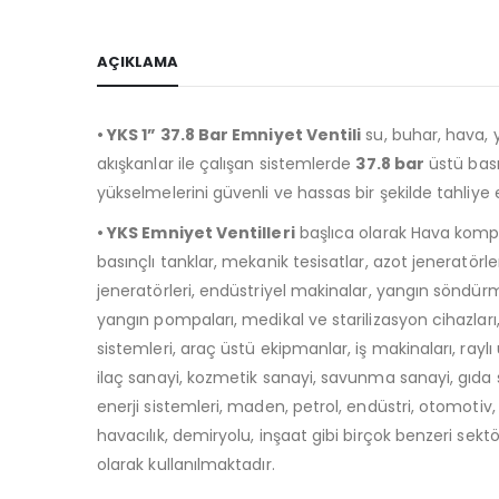
AÇIKLAMA
• YKS 1” 37.8 Bar Emniyet Ventili
su, buhar, hava, y
akışkanlar ile çalışan sistemlerde
37.8
bar
üstü bas
yükselmelerini güvenli ve hassas bir şekilde tahliye
• YKS Emniyet Ventilleri
başlıca olarak Hava kompr
basınçlı tanklar, mekanik tesisatlar, azot jeneratörle
jeneratörleri, endüstriyel makinalar, yangın söndürm
yangın pompaları, medikal ve starilizasyon cihazları
sistemleri, araç üstü ekipmanlar, iş makinaları, raylı 
ilaç sanayi, kozmetik sanayi, savunma sanayi, gıda
enerji sistemleri, maden, petrol, endüstri, otomotiv, 
havacılık, demiryolu, inşaat gibi birçok benzeri sekt
olarak kullanılmaktadır.