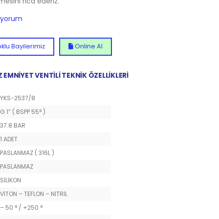
lmesini rica ederiz.
diyorum
klu Bayilerimiz
Online Al
EMNİYET VENTİLİ TEKNİK ÖZELLİKLERİ
YKS-2537/8
G 1” ( BSPP 55° )
37.8 BAR
1 ADET
PASLANMAZ ( 316L )
PASLANMAZ
SİLİKON
VİTON – TEFLON – NİTRİL
– 50 ° / +250 °