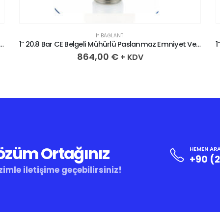
1″ BAĞLANTI
CE Belgeli Mühürlü Paslanmaz Emniyet Ventili
1” 20.8 Bar CE Belgeli Mühürlü Paslanmaz Emniyet Ventili
864,00
€
+ KDV
Çözüm Ortağınız
HEMEN ARA
+90 (
zimle iletişime geçebilirsiniz!