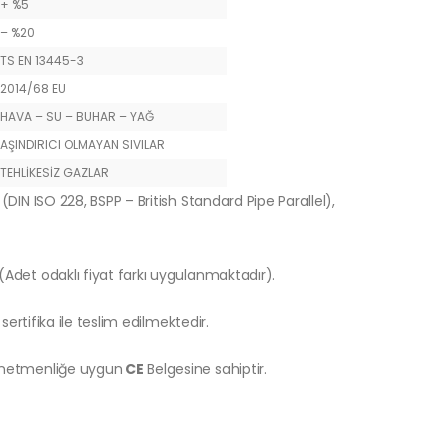
+ %5
– %20
TS EN 13445-3
2014/68 EU
HAVA – SU – BUHAR – YAĞ
AŞINDIRICI OLMAYAN SIVILAR
TEHLİKESİZ GAZLAR
(DIN ISO 228, BSPP – British Standard Pipe Parallel),
 (Adet odaklı fiyat farkı uygulanmaktadır).
sertifika ile teslim edilmektedir.
önetmenliğe uygun
CE
Belgesine sahiptir.