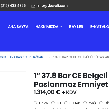
 (212) 438 4856
info@yksvalf.com
ANA SAYFA
HAKKIMIZDA
BAYILER
E-KATAL
KSEK – ARA BASINÇ
,
1″ BAĞLANTI
1” 37.8 BAR CE BELGELI MÜHÜRLÜ PASLAN
1” 37.8 Bar CE Belgel
Paslanmaz Emniyet 
1.314,00
€
+ KDV
HAVA
SU
BUHAR
YAĞ
Dİ