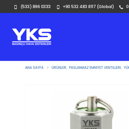
(533) 896 0333
+90 532 483 8117 (Global)
0
ANA SAYFA
ÜRÜNLER
,
PASLANMAZ EMNIYET VENTILLERI
,
YÜ