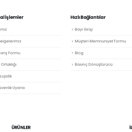
l İşlemler
Hızlı Bağlantılar
imiz
Bayi Girişi
Belgelerimiz
Müşteri Memnuniyet Formu
ipariş Formu
Blog
Ortaklığı
Basınç Dönüştürücü
ojistik
venlik Uyarısı
ÜRÜNLER
İ