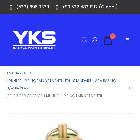
(533) 896 0333
+90 532 483 8117 (Global)
0
ANA SAYFA
ÜRÜNLER
,
PIRINÇ EMNIYET VENTILLERI
,
STANDART - ARA BASINÇ
,
1/4″ BAĞLANTI
1/4″ 2.5 BAR CE BELGELI MÜHÜRLÜ PIRINÇ EMNIYET VENTILI