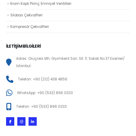
Krom Kaplı Pirinç Emniyet Ventilleri
Silobas Çekvalfleri
Kompresör Çekvalfleri
İLETİŞİM BİLGİLERİ
Adres: Oruçreis Mh. Giyimkent San. Sit. 11. Sokak No:37 Esenler/
İstanbul
Telefon: +90 (212) 438 4856
WhatsApp: +90 (533) 896 0333
Telefon: +90 (533) 896 0333