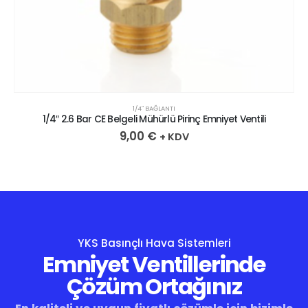
1/4″ BAĞLANTI
1/4″ 2.6 Bar CE Belgeli Mühürlü Pirinç Emniyet Ventili
9,00
€
+ KDV
YKS Basınçlı Hava Sistemleri
Emniyet Ventillerinde
Çözüm Ortağınız