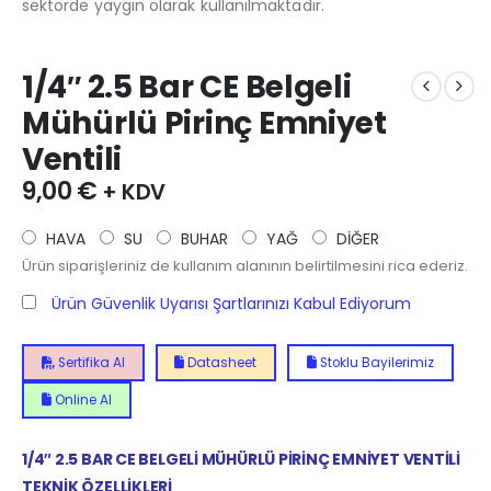
sektörde yaygın olarak kullanılmaktadır.
1/4″ 2.5 Bar CE Belgeli
Mühürlü Pirinç Emniyet
Ventili
9,00
€
+ KDV
HAVA
SU
BUHAR
YAĞ
DİĞER
Ürün siparişleriniz de kullanım alanının belirtilmesini rica ederiz.
Ürün Güvenlik Uyarısı Şartlarınızı Kabul Ediyorum
Sertifika Al
Datasheet
Stoklu Bayilerimiz
Online Al
1/4″ 2.5 BAR CE BELGELİ MÜHÜRLÜ PİRİNÇ EMNİYET VENTİLİ
TEKNİK ÖZELLİKLERİ