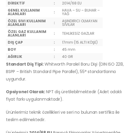
DİREKTİF
:
2014/68 EU
GENEL KULLANIM
HAVA – SU – BUHAR –
:
ALANLARI
YAĞ
ÖZEL SIVI KULLANIM
AŞINDIRICI OLMAYAN
:
ALANLARI
SIVILAR
ÖZEL GAZ KULLANIM
:
TEHLİKESİZ GAZLAR
ALANLARI
DIŞ ÇAP
:
17mm (15 ALTI KÖŞE)
BOY
:
45 mm
AĞIRLIK
:
40 GR
Standart Diş Tipi:
Whitworth Paralel Boru Dişi (DIN ISO 228,
BSPP – British Standard Pipe Parallel), 55° standartlarına
uygundur.
Opsiyonel Olarak:
NPT diş üretilebilmektedir (Adet odaklı
fiyat farkı uygulanmaktadır).
Ürünlerimiz teknik özellikleri ve seri no bulunan sertifika ile
teslim edilmektedir.
Ürünlerimiz
2014/68 EU
Basınçlı Ekipmanlar Yönetmenliğe