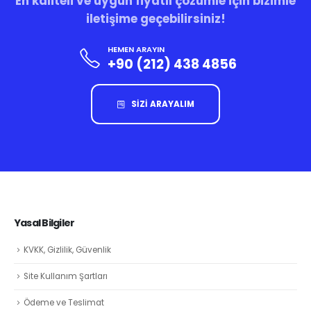
En kaliteli ve uygun fiyatlı çözümle için bizimle
iletişime geçebilirsiniz!
HEMEN ARAYIN
+90 (212) 438 4856
SİZİ ARAYALIM
Yasal Bilgiler
KVKK, Gizlilik, Güvenlik
Site Kullanım Şartları
Ödeme ve Teslimat