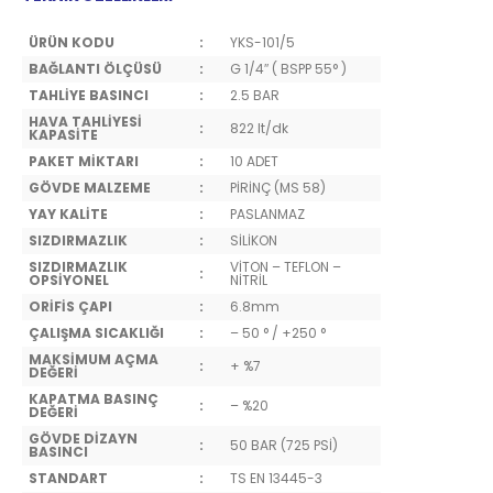
ÜRÜN KODU
:
YKS-101/5
BAĞLANTI ÖLÇÜSÜ
:
G 1/4″ ( BSPP 55° )
TAHLİYE BASINCI
:
2.5 BAR
HAVA TAHLİYESİ
:
822 lt/dk
KAPASİTE
PAKET MİKTARI
:
10 ADET
GÖVDE MALZEME
:
PİRİNÇ (MS 58)
YAY KALİTE
:
PASLANMAZ
SIZDIRMAZLIK
:
SİLİKON
SIZDIRMAZLIK
VİTON – TEFLON –
:
OPSİYONEL
NİTRİL
ORİFİS ÇAPI
:
6.8mm
ÇALIŞMA SICAKLIĞI
:
– 50 ° / +250 °
MAKSİMUM AÇMA
:
+ %7
DEĞERİ
KAPATMA BASINÇ
:
– %20
DEĞERİ
GÖVDE DİZAYN
:
50 BAR (725 PSİ)
BASINCI
STANDART
:
TS EN 13445-3