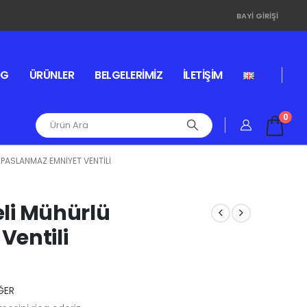
BAYI GIRIŞI
OG
ÜRÜNLER
BELGELERIMIZ
İLETIŞIM
0
 PASLANMAZ EMNIYET VENTILI
eli Mühürlü
Ventili
ĞER