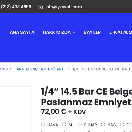
 (212) 438 4856
info@yksvalf.com
ANA SAYFA
HAKKIMIZDA
BAYILER
E-KATAL
ANDART - ARA BASINÇ
,
1/4″ BAĞLANTI
1/4” 14.5 BAR CE BELGELI MÜHÜRLÜ
1/4” 14.5 Bar CE Belg
Paslanmaz Emniyet 
72,00
€
+ KDV
HAVA
SU
BUHAR
YAĞ
Dİ