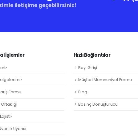
zimle iletişime geçebilirsiniz!
l İşlemler
Hızlı Bağlantılar
imiz
Bayi Girişi
Belgelerimiz
Müşteri Memnuniyet Formu
ipariş Formu
Blog
Ortaklığı
Basınç Dönüştürücü
ojistik
venlik Uyarısı