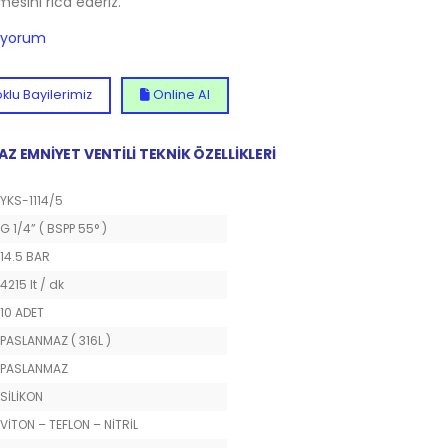
lmesini rica ederiz.
diyorum
klu Bayilerimiz
Online Al
AZ EMNİYET VENTİLİ TEKNİK ÖZELLİKLERİ
YKS-1114/5
G 1/4” ( BSPP 55° )
14.5 BAR
4215 lt / dk
10 ADET
PASLANMAZ ( 316L )
PASLANMAZ
SİLİKON
VİTON – TEFLON – NİTRİL