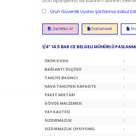
Ürün siparişleriniz de kullanım alanının belirti
Ürün Güvenlik Uyarısı Şartlarınızı Kabul E
Sertifika Al
Datasheet
Sto
1/4” 14.5 BAR CE BELGELİ MÜHÜRLÜ PASLANM
ÜRÜN KODU
:
BAĞLANTI ÖLÇÜSÜ
:
TAHLİYE BASINCI
:
HAVA TAHLİYESİ KAPASİTE
:
PAKET MİKTARI
:
GÖVDE MALZEMESİ
:
YAY KALİTESİ
:
SIZDIRMAZLIK
:
SIZDIRMAZLIK OPSİYONEL
: