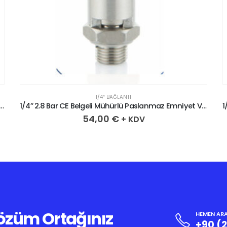
1/4″ BAĞLANTI
 CE Belgeli Mühürlü Paslanmaz Emniyet Ventili
1/4” 2.8 Bar CE Belgeli Mühürlü Paslanmaz Emniyet Ventili
54,00
€
+ KDV
Çözüm Ortağınız
HEMEN ARA
+90 (