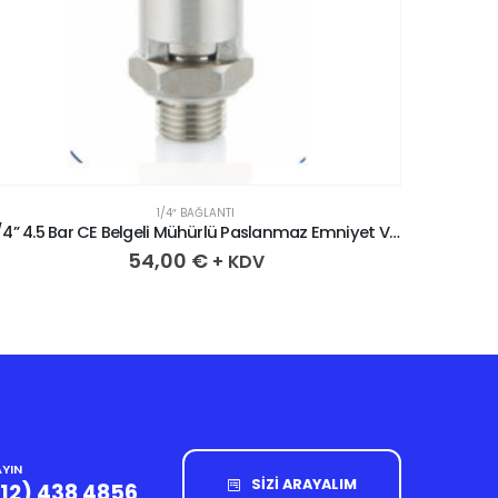
1/4″ BAĞLANTI
1/4” 4.5 Bar CE Belgeli Mühürlü Paslanmaz Emniyet Ventili
54,00
€
+ KDV
YIN
SİZİ ARAYALIM
212) 438 4856