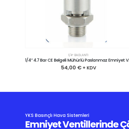
1/4″ BAĞLANTI
1/4” 4.4 Bar CE Belgeli Mühürlü Paslanmaz Emniyet Ventili
1/4” 4.7 Bar
54,00
€
+ KDV
YKS Basınçlı Hava Sistemleri
Emniyet Ventillerinde 