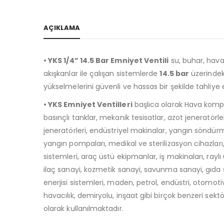
AÇIKLAMA
• YKS 1/4” 14.5 Bar Emniyet Ventili
su, buhar, hava,
akışkanlar ile çalışan sistemlerde
14
.5
bar
üzerindek
yükselmelerini güvenli ve hassas bir şekilde tahliye
• YKS Emniyet Ventilleri
başlıca olarak Hava kompr
basınçlı tanklar, mekanik tesisatlar, azot jeneratörle
jeneratörleri, endüstriyel makinalar, yangın söndürm
yangın pompaları, medikal ve sterilizasyon cihazları
sistemleri, araç üstü ekipmanlar, iş makinaları, raylı 
ilaç sanayi, kozmetik sanayi, savunma sanayi, gıda
enerjisi sistemleri, maden, petrol, endüstri, otomotiv,
havacılık, demiryolu, inşaat gibi birçok benzeri sekt
olarak kullanılmaktadır.