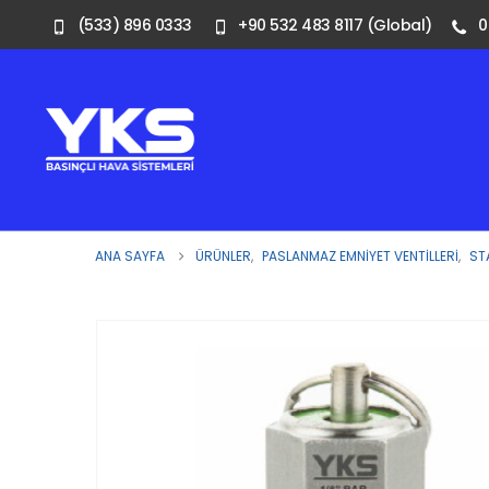
(533) 896 0333
+90 532 483 8117 (Global)
0
ANA SAYFA
ÜRÜNLER
,
PASLANMAZ EMNIYET VENTILLERI
,
ST