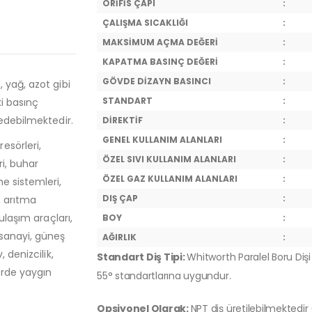
ORİFİS ÇAPI
:
ÇALIŞMA SICAKLIĞI
:
MAKSİMUM AÇMA DEĞERİ
:
KAPATMA BASINÇ DEĞERİ
:
GÖVDE DİZAYN BASINCI
:
 yağ, azot gibi
STANDART
:
i basınç
 edebilmektedir.
DİREKTİF
:
GENEL KULLANIM ALANLARI
:
esörleri,
ÖZEL SIVI KULLANIM ALANLARI
:
ri, buhar
ÖZEL GAZ KULLANIM ALANLARI
:
e sistemleri,
DIŞ ÇAP
:
, arıtma
ulaşım araçları,
BOY
:
 sanayi, güneş
AĞIRLIK
:
 denizcilik,
Standart Diş Tipi:
Whitworth Paralel Boru Dişi 
örde yaygın
55° standartlarına uygundur.
Opsiyonel Olarak:
NPT diş üretilebilmektedir