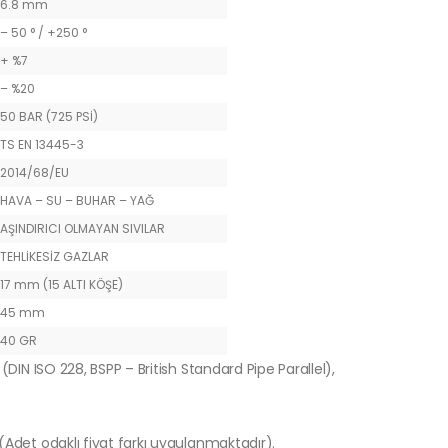
6.8 mm
– 50 ° / +250 °
+ %7
– %20
50 BAR (725 PSİ)
TS EN 13445-3
2014/68/EU
HAVA – SU – BUHAR – YAĞ
AŞINDIRICI OLMAYAN SIVILAR
TEHLİKESİZ GAZLAR
17 mm (15 ALTI KÖŞE)
45 mm
40 GR
(DIN ISO 228, BSPP – British Standard Pipe Parallel),
 (Adet odaklı fiyat farkı uygulanmaktadır).