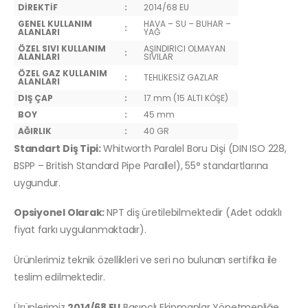
DİREKTİF
:
2014/68 EU
GENEL KULLANIM
HAVA – SU – BUHAR –
:
ALANLARI
YAĞ
ÖZEL SIVI KULLANIM
AŞINDIRICI OLMAYAN
:
ALANLARI
SIVILAR
ÖZEL GAZ KULLANIM
:
TEHLİKESİZ GAZLAR
ALANLARI
DIŞ ÇAP
:
17 mm (15 ALTI KÖŞE)
BOY
:
45 mm
AĞIRLIK
:
40 GR
Standart Diş Tipi:
Whitworth Paralel Boru Dişi (DIN ISO 228,
BSPP – British Standard Pipe Parallel), 55° standartlarına
uygundur.
Opsiyonel Olarak:
NPT diş üretilebilmektedir (Adet odaklı
fiyat farkı uygulanmaktadır).
Ürünlerimiz teknik özellikleri ve seri no bulunan sertifika ile
teslim edilmektedir.
Ürünlerimiz
2014/68 EU
Basınçlı Ekipmanlar Yönetmenliğe