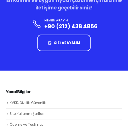
En kaliteli ve uygun fiyatlı çözümle için bizimle
iletişime geçebilirsiniz!
HEMEN ARAYIN
+90 (212) 438 4856
SİZİ ARAYALIM
Yasal Bilgiler
KVKK, Gizlilik, Güvenlik
Site Kullanım Şartları
Ödeme ve Teslimat