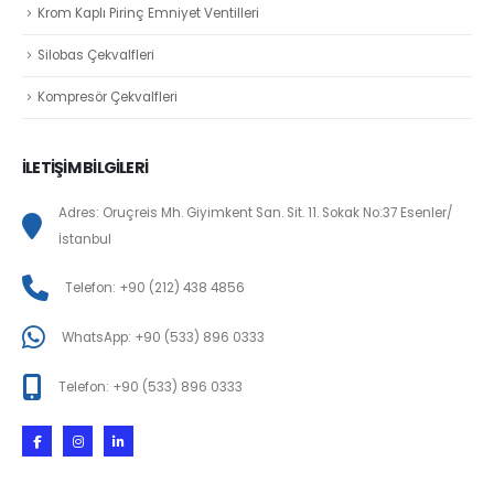
Krom Kaplı Pirinç Emniyet Ventilleri
Silobas Çekvalfleri
Kompresör Çekvalfleri
İLETİŞİM BİLGİLERİ
Adres: Oruçreis Mh. Giyimkent San. Sit. 11. Sokak No:37 Esenler/
İstanbul
Telefon: +90 (212) 438 4856
WhatsApp: +90 (533) 896 0333
Telefon: +90 (533) 896 0333