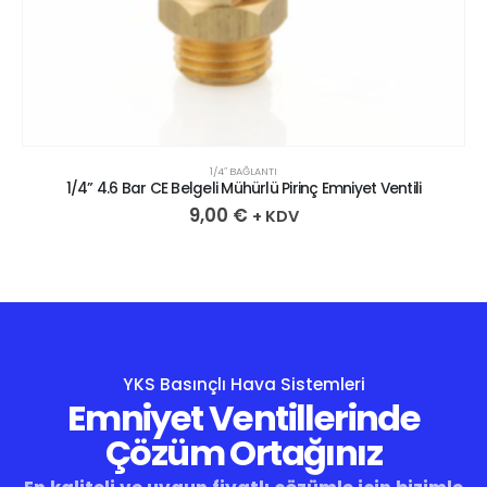
1/4″ BAĞLANTI
1/4” 4.6 Bar CE Belgeli Mühürlü Pirinç Emniyet Ventili
9,00
€
+ KDV
YKS Basınçlı Hava Sistemleri
Emniyet Ventillerinde
Çözüm Ortağınız