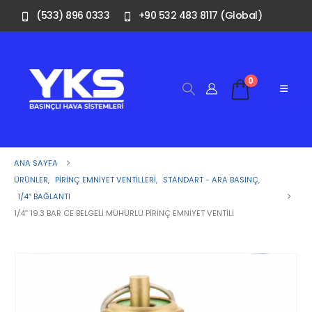
(533) 896 0333
+90 532 483 8117 (Global)
0
ANA SAYFA
ÜRÜNLER
,
PIRINÇ EMNIYET VENTILLERI
,
STANDART - ARA BASINÇ
,
1/4″ BAĞLANTI
1/4” 19.3 BAR CE BELGELI MÜHÜRLÜ PIRINÇ EMNIYET VENTILI