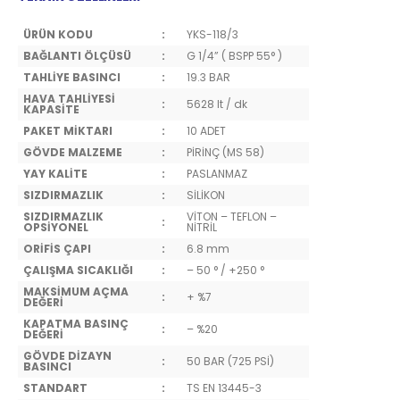
ÜRÜN KODU
:
YKS-118/3
BAĞLANTI ÖLÇÜSÜ
:
G 1/4” ( BSPP 55° )
TAHLİYE BASINCI
:
19.3 BAR
HAVA TAHLİYESİ
:
5628 lt / dk
KAPASİTE
PAKET MİKTARI
:
10 ADET
GÖVDE MALZEME
:
PİRİNÇ (MS 58)
YAY KALİTE
:
PASLANMAZ
SIZDIRMAZLIK
:
SİLİKON
SIZDIRMAZLIK
VİTON – TEFLON –
:
OPSİYONEL
NİTRİL
ORİFİS ÇAPI
:
6.8 mm
ÇALIŞMA SICAKLIĞI
:
– 50 ° / +250 °
MAKSİMUM AÇMA
:
+ %7
DEĞERİ
KAPATMA BASINÇ
:
– %20
DEĞERİ
GÖVDE DİZAYN
:
50 BAR (725 PSİ)
BASINCI
STANDART
:
TS EN 13445-3