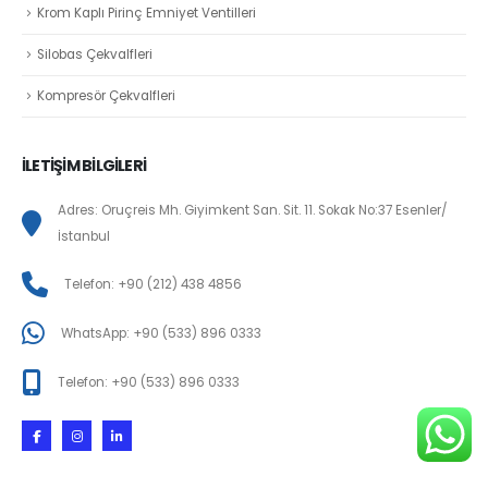
Krom Kaplı Pirinç Emniyet Ventilleri
Silobas Çekvalfleri
Kompresör Çekvalfleri
İLETİŞİM BİLGİLERİ
Adres: Oruçreis Mh. Giyimkent San. Sit. 11. Sokak No:37 Esenler/
İstanbul
Telefon: +90 (212) 438 4856
WhatsApp: +90 (533) 896 0333
Telefon: +90 (533) 896 0333