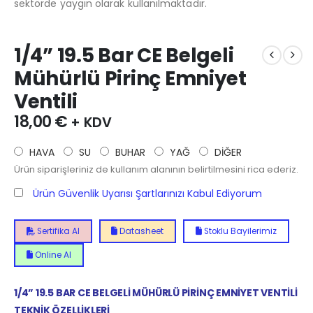
sektörde yaygın olarak kullanılmaktadır.
1/4” 19.5 Bar CE Belgeli
Mühürlü Pirinç Emniyet
Ventili
18,00
€
+ KDV
HAVA
SU
BUHAR
YAĞ
DİĞER
Ürün siparişleriniz de kullanım alanının belirtilmesini rica ederiz.
Ürün Güvenlik Uyarısı Şartlarınızı Kabul Ediyorum
Sertifika Al
Datasheet
Stoklu Bayilerimiz
Online Al
1/4” 19.5 BAR CE BELGELİ MÜHÜRLÜ PİRİNÇ EMNİYET VENTİLİ
TEKNİK ÖZELLİKLERİ