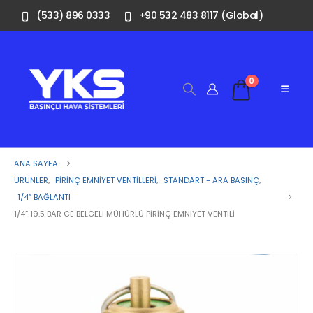
(533) 896 0333
+90 532 483 8117 (Global)
0
ANA SAYFA
ÜRÜNLER
,
PIRINÇ EMNIYET VENTILLERI
,
STANDART - ARA BASINÇ
,
1/4″ BAĞLANTI
1/4” 19.5 BAR CE BELGELI MÜHÜRLÜ PIRINÇ EMNIYET VENTILI