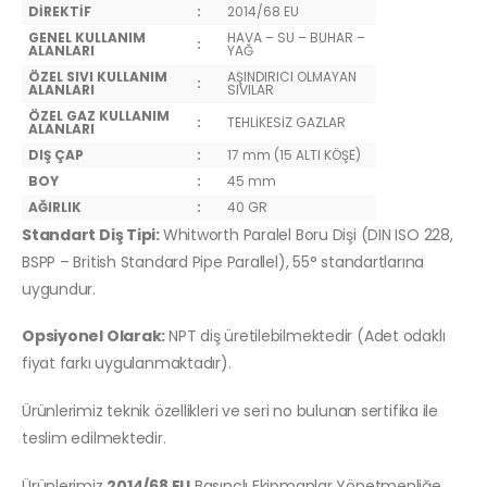
DİREKTİF
:
2014/68 EU
GENEL KULLANIM
HAVA – SU – BUHAR –
:
ALANLARI
YAĞ
ÖZEL SIVI KULLANIM
AŞINDIRICI OLMAYAN
:
ALANLARI
SIVILAR
ÖZEL GAZ KULLANIM
:
TEHLİKESİZ GAZLAR
ALANLARI
DIŞ ÇAP
:
17 mm (15 ALTI KÖŞE)
BOY
:
45 mm
AĞIRLIK
:
40 GR
Standart Diş Tipi:
Whitworth Paralel Boru Dişi (DIN ISO 228,
BSPP – British Standard Pipe Parallel), 55° standartlarına
uygundur.
Opsiyonel Olarak:
NPT diş üretilebilmektedir (Adet odaklı
fiyat farkı uygulanmaktadır).
Ürünlerimiz teknik özellikleri ve seri no bulunan sertifika ile
teslim edilmektedir.
Ürünlerimiz
2014/68 EU
Basınçlı Ekipmanlar Yönetmenliğe