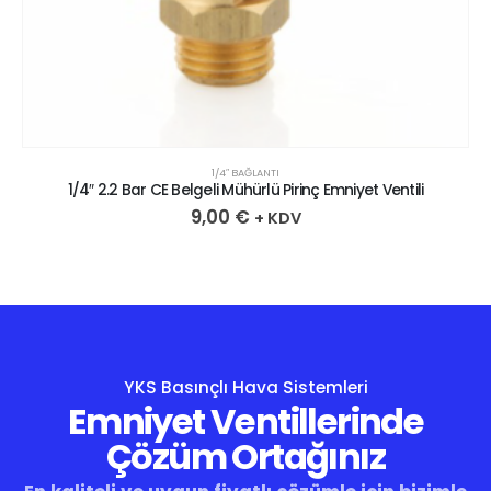
1/4″ BAĞLANTI
1/4″ 2.2 Bar CE Belgeli Mühürlü Pirinç Emniyet Ventili
9,00
€
+ KDV
YKS Basınçlı Hava Sistemleri
Emniyet Ventillerinde
Çözüm Ortağınız