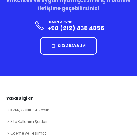
En kaliteli ve uygun fiyatlı çözümle için bizimle
iletişime geçebilirsiniz!
HEMEN ARAYIN
+90 (212) 438 4856
SİZİ ARAYALIM
Yasal Bilgiler
KVKK, Gizlilik, Güvenlik
Site Kullanım Şartları
Ödeme ve Teslimat