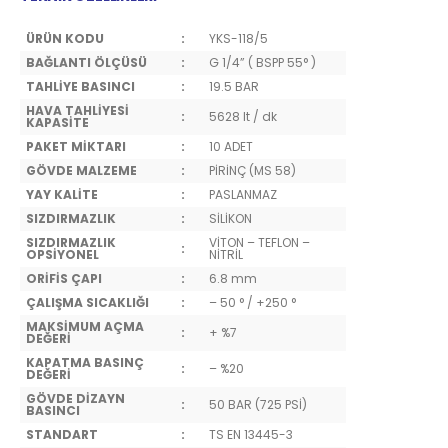
ÜRÜN KODU
:
YKS-118/5
BAĞLANTI ÖLÇÜSÜ
:
G 1/4” ( BSPP 55° )
TAHLİYE BASINCI
:
19.5 BAR
HAVA TAHLİYESİ
:
5628 lt / dk
KAPASİTE
PAKET MİKTARI
:
10 ADET
GÖVDE MALZEME
:
PİRİNÇ (MS 58)
YAY KALİTE
:
PASLANMAZ
SIZDIRMAZLIK
:
SİLİKON
SIZDIRMAZLIK
VİTON – TEFLON –
:
OPSİYONEL
NİTRİL
ORİFİS ÇAPI
:
6.8 mm
ÇALIŞMA SICAKLIĞI
:
– 50 ° / +250 °
MAKSİMUM AÇMA
:
+ %7
DEĞERİ
KAPATMA BASINÇ
:
– %20
DEĞERİ
GÖVDE DİZAYN
:
50 BAR (725 PSİ)
BASINCI
STANDART
:
TS EN 13445-3