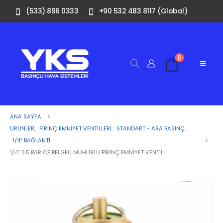
(533) 896 0333
+90 532 483 8117 (Global)
0
ANA SAYFA
ÜRÜNLER
,
PIRINÇ EMNIYET VENTILLERI
,
STANDART - ARA BASINÇ
,
1/4″ BAĞLANTI
1/4” 3.5 BAR CE BELGELI MÜHÜRLÜ PIRINÇ EMNIYET VENTILI