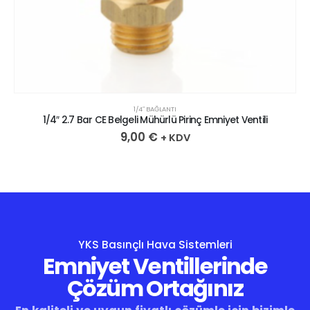
1/4″ BAĞLANTI
1/4″ 2.7 Bar CE Belgeli Mühürlü Pirinç Emniyet Ventili
9,00
€
+ KDV
YKS Basınçlı Hava Sistemleri
Emniyet Ventillerinde
Çözüm Ortağınız