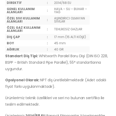
DİREKTİF
:
2014/68 EU
GENEL KULLANIM
HAVA – SU – BUHAR –
:
ALANLARI
YAĞ
ÖZEL SIVI KULLANIM
AŞINDIRICI OLMAYAN
:
ALANLARI
SIVILAR
ÖZEL GAZ KULLANIM
:
TEHLİKESİZ GAZLAR
ALANLARI
DIŞ ÇAP
:
17 mm (15 ALTI KÖŞE)
BOY
:
45 mm
AĞIRLIK
:
40 GR
Standart Diş Tipi:
Whitworth Paralel Boru Dişi (DIN ISO 228,
BSPP – British Standard Pipe Parallel), 55° standartlarına
uygundur.
Opsiyonel Olarak:
NPT diş üretilebilmektedir (Adet odaklı
fiyat farkı uygulanmaktadır).
Ürünlerimiz teknik özellikleri ve seri no bulunan sertifika ile
teslim edilmektedir.
Ürünlerimiz
2014/68 EU
Basınçlı Ekipmanlar Yönetmenliğe