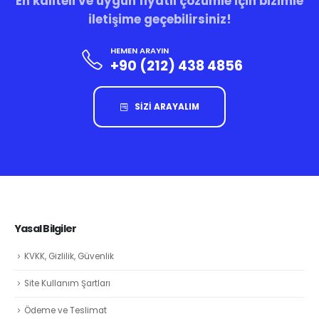
En kaliteli ve uygun fiyatlı çözümle için bizimle
iletişime geçebilirsiniz!
HEMEN ARAYIN
+90 (212) 438 4856
SİZİ ARAYALIM
Yasal Bilgiler
KVKK, Gizlilik, Güvenlik
Site Kullanım Şartları
Ödeme ve Teslimat