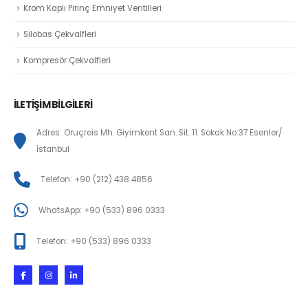
Krom Kaplı Pirinç Emniyet Ventilleri
Silobas Çekvalfleri
Kompresör Çekvalfleri
İLETİŞİM BİLGİLERİ
Adres: Oruçreis Mh. Giyimkent San. Sit. 11. Sokak No:37 Esenler/
İstanbul
Telefon: +90 (212) 438 4856
WhatsApp: +90 (533) 896 0333
Telefon: +90 (533) 896 0333