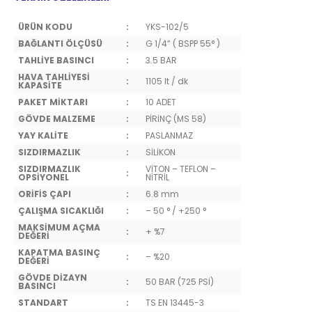
ÜRÜN KODU
:
YKS-102/5
BAĞLANTI ÖLÇÜSÜ
:
G 1/4” ( BSPP 55° )
TAHLİYE BASINCI
:
3.5 BAR
HAVA TAHLİYESİ
:
1105 lt / dk
KAPASİTE
PAKET MİKTARI
:
10 ADET
GÖVDE MALZEME
:
PİRİNÇ (MS 58)
YAY KALİTE
:
PASLANMAZ
SIZDIRMAZLIK
:
SİLİKON
SIZDIRMAZLIK
VİTON – TEFLON –
:
OPSİYONEL
NİTRİL
ORİFİS ÇAPI
:
6.8 mm
ÇALIŞMA SICAKLIĞI
:
– 50 ° / +250 °
MAKSİMUM AÇMA
:
+ %7
DEĞERİ
KAPATMA BASINÇ
:
– %20
DEĞERİ
GÖVDE DİZAYN
:
50 BAR (725 PSİ)
BASINCI
STANDART
:
TS EN 13445-3