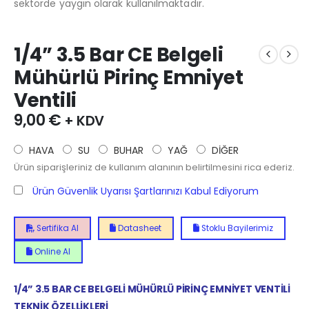
sektörde yaygın olarak kullanılmaktadır.
1/4” 3.5 Bar CE Belgeli
Mühürlü Pirinç Emniyet
Ventili
9,00
€
+ KDV
HAVA
SU
BUHAR
YAĞ
DİĞER
Ürün siparişleriniz de kullanım alanının belirtilmesini rica ederiz.
Ürün Güvenlik Uyarısı Şartlarınızı Kabul Ediyorum
Sertifika Al
Datasheet
Stoklu Bayilerimiz
Online Al
1/4” 3.5 BAR CE BELGELİ MÜHÜRLÜ PİRİNÇ EMNİYET VENTİLİ
TEKNİK ÖZELLİKLERİ