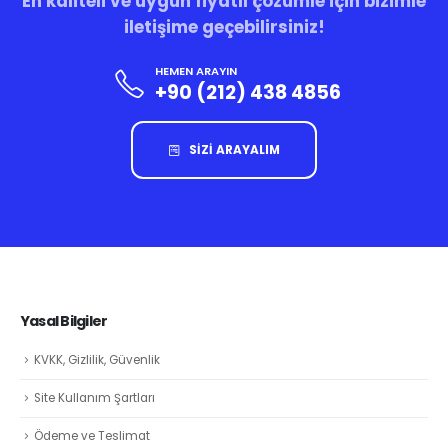
En kaliteli ve uygun fiyatlı çözümle için bizimle
iletişime geçebilirsiniz!
HEMEN ARAYIN
+90 (212) 438 4856
SİZİ ARAYALIM
Yasal Bilgiler
KVKK, Gizlilik, Güvenlik
Site Kullanım Şartları
Ödeme ve Teslimat