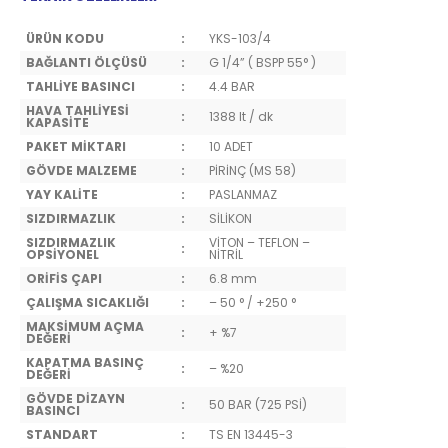
ÜRÜN KODU
:
YKS-103/4
BAĞLANTI ÖLÇÜSÜ
:
G 1/4” ( BSPP 55° )
TAHLİYE BASINCI
:
4.4 BAR
HAVA TAHLİYESİ
:
1388 lt / dk
KAPASİTE
PAKET MİKTARI
:
10 ADET
GÖVDE MALZEME
:
PİRİNÇ (MS 58)
YAY KALİTE
:
PASLANMAZ
SIZDIRMAZLIK
:
SİLİKON
SIZDIRMAZLIK
VİTON – TEFLON –
:
OPSİYONEL
NİTRİL
ORİFİS ÇAPI
:
6.8 mm
ÇALIŞMA SICAKLIĞI
:
– 50 ° / +250 °
MAKSİMUM AÇMA
:
+ %7
DEĞERİ
KAPATMA BASINÇ
:
– %20
DEĞERİ
GÖVDE DİZAYN
:
50 BAR (725 PSİ)
BASINCI
STANDART
:
TS EN 13445-3