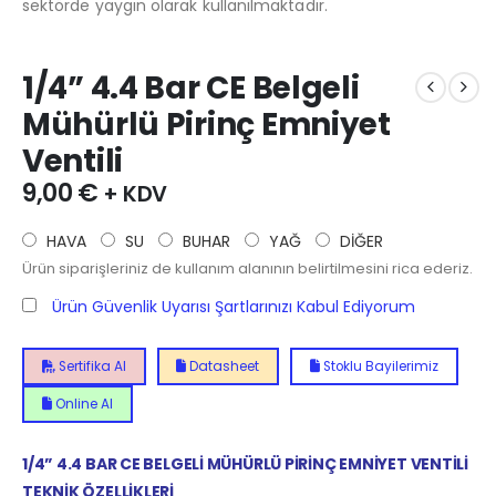
sektörde yaygın olarak kullanılmaktadır.
1/4” 4.4 Bar CE Belgeli
Mühürlü Pirinç Emniyet
Ventili
9,00
€
+ KDV
HAVA
SU
BUHAR
YAĞ
DİĞER
Ürün siparişleriniz de kullanım alanının belirtilmesini rica ederiz.
Ürün Güvenlik Uyarısı Şartlarınızı Kabul Ediyorum
Sertifika Al
Datasheet
Stoklu Bayilerimiz
Online Al
1/4” 4.4 BAR CE BELGELİ MÜHÜRLÜ PİRİNÇ EMNİYET VENTİLİ
TEKNİK ÖZELLİKLERİ