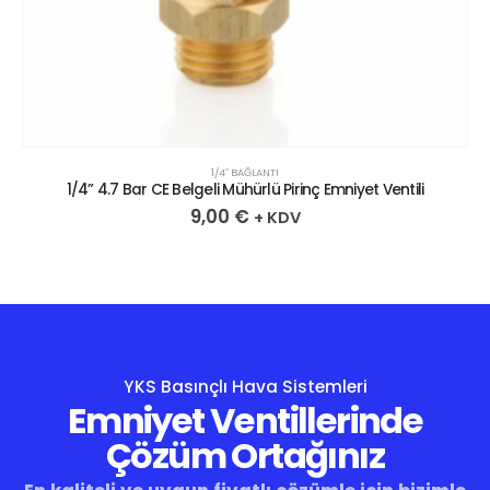
1/4″ BAĞLANTI
1/4” 4.7 Bar CE Belgeli Mühürlü Pirinç Emniyet Ventili
9,00
€
+ KDV
YKS Basınçlı Hava Sistemleri
Emniyet Ventillerinde
Çözüm Ortağınız