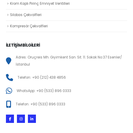
Krom Kaplı Pirinç Emniyet Ventilleri
Silobas Çekvalfleri
Kompresör Çekvalfleri
İLETİŞİM BİLGİLERİ
Adres: Oruçreis Mh. Giyimkent San. Sit. 11. Sokak No:37 Esenler/
İstanbul
Telefon: +90 (212) 438 4856
WhatsApp: +90 (533) 896 0333
Telefon: +90 (533) 896 0333