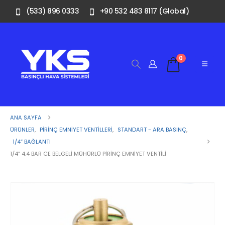
(533) 896 0333
+90 532 483 8117 (Global)
0
ANA SAYFA
ÜRÜNLER
,
PIRINÇ EMNIYET VENTILLERI
,
STANDART - ARA BASINÇ
,
1/4″ BAĞLANTI
1/4” 4.4 BAR CE BELGELI MÜHÜRLÜ PIRINÇ EMNIYET VENTILI