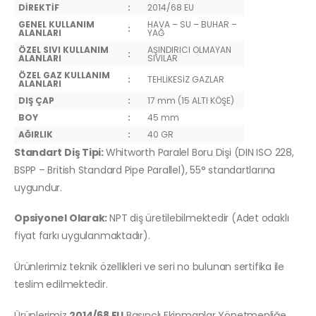
DİREKTİF
:
2014/68 EU
GENEL KULLANIM
HAVA – SU – BUHAR –
:
ALANLARI
YAĞ
ÖZEL SIVI KULLANIM
AŞINDIRICI OLMAYAN
:
ALANLARI
SIVILAR
ÖZEL GAZ KULLANIM
:
TEHLİKESİZ GAZLAR
ALANLARI
DIŞ ÇAP
:
17 mm (15 ALTI KÖŞE)
BOY
:
45 mm
AĞIRLIK
:
40 GR
Standart Diş Tipi:
Whitworth Paralel Boru Dişi (DIN ISO 228,
BSPP – British Standard Pipe Parallel), 55° standartlarına
uygundur.
Opsiyonel Olarak:
NPT diş üretilebilmektedir (Adet odaklı
fiyat farkı uygulanmaktadır).
Ürünlerimiz teknik özellikleri ve seri no bulunan sertifika ile
teslim edilmektedir.
Ürünlerimiz
2014/68 EU
Basınçlı Ekipmanlar Yönetmenliğe