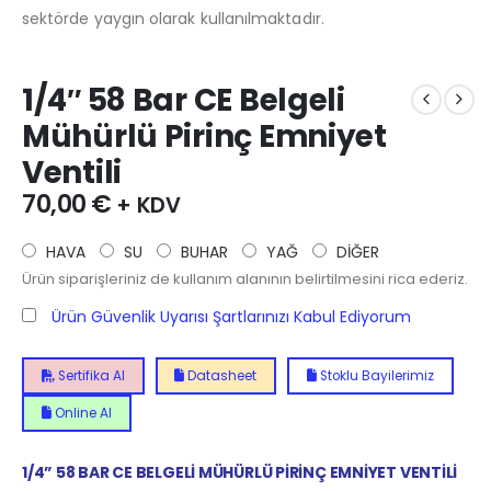
sektörde yaygın olarak kullanılmaktadır.
1/4″ 58 Bar CE Belgeli
Mühürlü Pirinç Emniyet
Ventili
70,00
€
+ KDV
HAVA
SU
BUHAR
YAĞ
DİĞER
Ürün siparişleriniz de kullanım alanının belirtilmesini rica ederiz.
Ürün Güvenlik Uyarısı Şartlarınızı Kabul Ediyorum
Sertifika Al
Datasheet
Stoklu Bayilerimiz
Online Al
1/4” 58
BAR CE BELGELİ MÜHÜRLÜ PİRİNÇ EMNİYET VENTİLİ