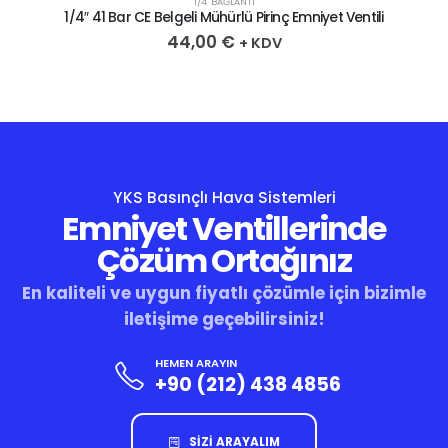
1/4" BAĞLANTI
1/4″ 41 Bar CE Belgeli Mühürlü Pirinç Emniyet Ventili
44,00
€
+ KDV
YKS Basınçlı Hava Sistemleri
Emniyet Ventillerinde
Çözüm Ortağınız
En kaliteli ve uygun fiyatlı çözümle için bizimle
iletişime geçebilirsiniz!
HEMEN ARAYIN
+90 (212) 438 4856
SİZİ ARAYALIM