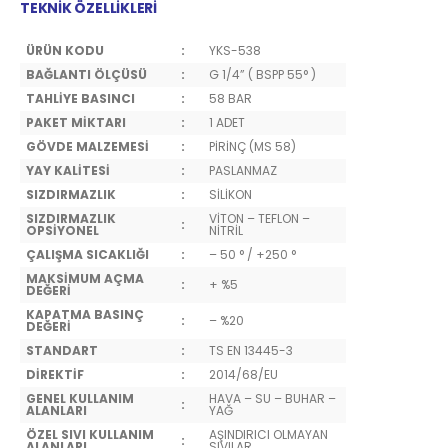
TEKNİK ÖZELLİKLERİ
ÜRÜN KODU
:
YKS-538
BAĞLANTI ÖLÇÜSÜ
:
G 1/4” ( BSPP 55° )
TAHLİYE BASINCI
:
58 BAR
PAKET MİKTARI
:
1 ADET
GÖVDE MALZEMESİ
:
PİRİNÇ (MS 58)
YAY KALİTESİ
:
PASLANMAZ
SIZDIRMAZLIK
:
SİLİKON
SIZDIRMAZLIK
VİTON – TEFLON –
:
OPSİYONEL
NİTRİL
ÇALIŞMA SICAKLIĞI
:
– 50 ° / +250 °
MAKSİMUM AÇMA
:
+ %5
DEĞERİ
KAPATMA BASINÇ
:
– %20
DEĞERİ
STANDART
:
TS EN 13445-3
DİREKTİF
:
2014/68/EU
GENEL KULLANIM
HAVA – SU – BUHAR –
:
ALANLARI
YAĞ
ÖZEL SIVI KULLANIM
AŞINDIRICI OLMAYAN
:
ALANLARI
SIVILAR