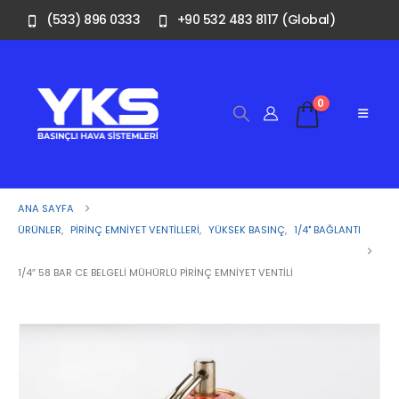
(533) 896 0333
+90 532 483 8117 (Global)
0
ANA SAYFA
ÜRÜNLER
,
PIRINÇ EMNIYET VENTILLERI
,
YÜKSEK BASINÇ
,
1/4" BAĞLANTI
1/4″ 58 BAR CE BELGELI MÜHÜRLÜ PIRINÇ EMNIYET VENTILI