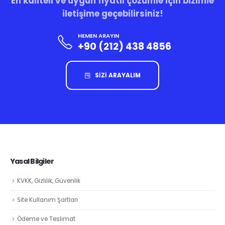
En kaliteli ve uygun fiyatlı çözümle için bizimle
iletişime geçebilirsiniz!
HEMEN ARAYIN
+90 (212) 438 4856
SİZİ ARAYALIM
Yasal Bilgiler
KVKK, Gizlilik, Güvenlik
Site Kullanım Şartları
Ödeme ve Teslimat