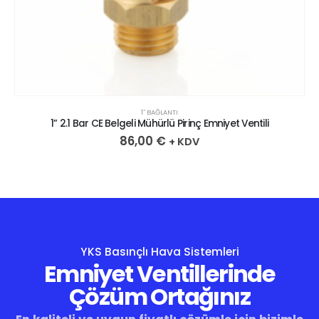
1″ BAĞLANTI
1” 2.1 Bar CE Belgeli Mühürlü Pirinç Emniyet Ventili
86,00
€
+ KDV
YKS Basınçlı Hava Sistemleri
Emniyet Ventillerinde
Çözüm Ortağınız