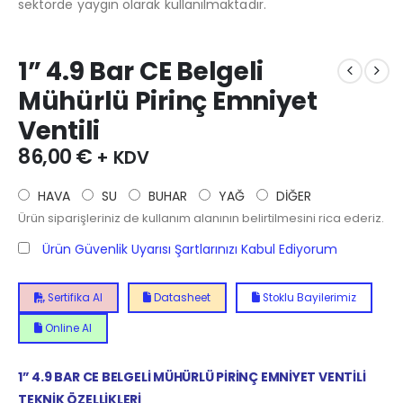
sektörde yaygın olarak kullanılmaktadır.
1” 4.9 Bar CE Belgeli
Mühürlü Pirinç Emniyet
Ventili
86,00
€
+ KDV
HAVA
SU
BUHAR
YAĞ
DİĞER
Ürün siparişleriniz de kullanım alanının belirtilmesini rica ederiz.
Ürün Güvenlik Uyarısı Şartlarınızı Kabul Ediyorum
Sertifika Al
Datasheet
Stoklu Bayilerimiz
Online Al
1” 4.9 BAR CE BELGELİ MÜHÜRLÜ PİRİNÇ EMNİYET VENTİLİ
TEKNİK ÖZELLİKLERİ