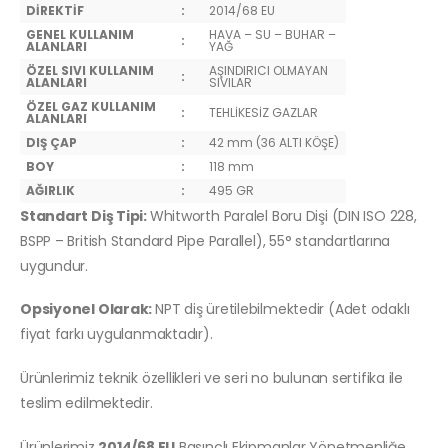
DİREKTİF
:
2014/68 EU
GENEL KULLANIM
HAVA – SU – BUHAR –
:
ALANLARI
YAĞ
ÖZEL SIVI KULLANIM
AŞINDIRICI OLMAYAN
:
ALANLARI
SIVILAR
ÖZEL GAZ KULLANIM
:
TEHLİKESİZ GAZLAR
ALANLARI
DIŞ ÇAP
:
42 mm (36 ALTI KÖŞE)
BOY
:
118 mm
AĞIRLIK
:
495 GR
Standart Diş Tipi:
Whitworth Paralel Boru Dişi (DIN ISO 228,
BSPP – British Standard Pipe Parallel), 55° standartlarına
uygundur.
Opsiyonel Olarak:
NPT diş üretilebilmektedir (Adet odaklı
fiyat farkı uygulanmaktadır).
Ürünlerimiz teknik özellikleri ve seri no bulunan sertifika ile
teslim edilmektedir.
Ürünlerimiz
2014/68 EU
Basınçlı Ekipmanlar Yönetmenliğe