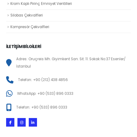
Krom Kaplı Pirinç Emniyet Ventilleri
Silobas Çekvalfleri
Kompresör Çekvalfleri
İLETİŞİM BİLGİLERİ
Adres: Oruçreis Mh. Giyimkent San. Sit. 11. Sokak No:37 Esenler/
İstanbul
Telefon: +90 (212) 438 4856
WhatsApp: +90 (533) 896 0333
Telefon: +90 (533) 896 0333