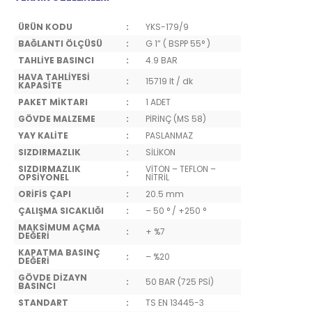
ÜRÜN KODU
:
YKS-179/9
BAĞLANTI ÖLÇÜSÜ
:
G 1” ( BSPP 55° )
TAHLİYE BASINCI
:
4.9 BAR
HAVA TAHLİYESİ
:
15719 lt / dk
KAPASİTE
PAKET MİKTARI
:
1 ADET
GÖVDE MALZEME
:
PİRİNÇ (MS 58)
YAY KALİTE
:
PASLANMAZ
SIZDIRMAZLIK
:
SİLİKON
SIZDIRMAZLIK
VİTON – TEFLON –
:
OPSİYONEL
NİTRİL
ORİFİS ÇAPI
:
20.5 mm
ÇALIŞMA SICAKLIĞI
:
– 50 ° / +250 °
MAKSİMUM AÇMA
:
+ %7
DEĞERİ
KAPATMA BASINÇ
:
– %20
DEĞERİ
GÖVDE DİZAYN
:
50 BAR (725 PSİ)
BASINCI
STANDART
:
TS EN 13445-3