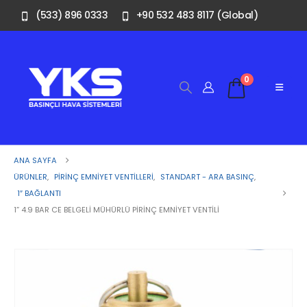
(533) 896 0333
+90 532 483 8117 (Global)
0
ANA SAYFA
ÜRÜNLER
,
PIRINÇ EMNIYET VENTILLERI
,
STANDART - ARA BASINÇ
,
1″ BAĞLANTI
1” 4.9 BAR CE BELGELI MÜHÜRLÜ PIRINÇ EMNIYET VENTILI