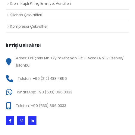
Krom Kaplı Pirinç Emniyet Ventilleri
Silobas Çekvalfleri
Kompresör Çekvalfleri
İLETİŞİM BİLGİLERİ
Adres: Oruçreis Mh. Giyimkent San. Sit. 11. Sokak No:37 Esenler/
İstanbul
Telefon: +90 (212) 438 4856
WhatsApp: +90 (533) 896 0333
Telefon: +90 (533) 896 0333