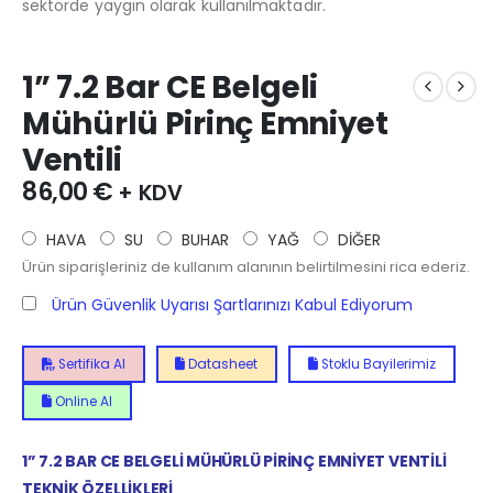
sektörde yaygın olarak kullanılmaktadır.
1” 7.2 Bar CE Belgeli
Mühürlü Pirinç Emniyet
Ventili
86,00
€
+ KDV
HAVA
SU
BUHAR
YAĞ
DİĞER
Ürün siparişleriniz de kullanım alanının belirtilmesini rica ederiz.
Ürün Güvenlik Uyarısı Şartlarınızı Kabul Ediyorum
Sertifika Al
Datasheet
Stoklu Bayilerimiz
Online Al
1” 7.2 BAR CE BELGELİ MÜHÜRLÜ PİRİNÇ EMNİYET VENTİLİ
TEKNİK ÖZELLİKLERİ