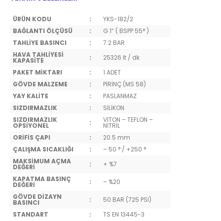
ÜRÜN KODU
:
YKS-182/2
BAĞLANTI ÖLÇÜSÜ
:
G 1” ( BSPP 55° )
TAHLİYE BASINCI
:
7.2 BAR
HAVA TAHLİYESİ
:
25326 lt / dk
KAPASİTE
PAKET MİKTARI
:
1 ADET
GÖVDE MALZEME
:
PİRİNÇ (MS 58)
YAY KALİTE
:
PASLANMAZ
SIZDIRMAZLIK
:
SİLİKON
SIZDIRMAZLIK
VİTON – TEFLON –
:
OPSİYONEL
NİTRİL
ORİFİS ÇAPI
:
20.5 mm
ÇALIŞMA SICAKLIĞI
:
– 50 ° / +250 °
MAKSİMUM AÇMA
:
+ %7
DEĞERİ
KAPATMA BASINÇ
:
– %20
DEĞERİ
GÖVDE DİZAYN
:
50 BAR (725 PSİ)
BASINCI
STANDART
:
TS EN 13445-3