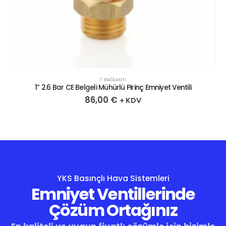
1″ BAĞLANTI
1” 2.6 Bar CE Belgeli Mühürlü Pirinç Emniyet Ventili
86,00
€
+ KDV
YKS Basınçlı Hava Sistemleri
Emniyet Ventillerinde
Çözüm Ortağınız