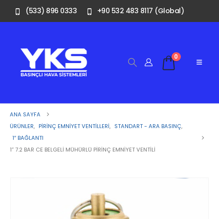
(533) 896 0333
+90 532 483 8117 (Global)
0
ANA SAYFA
ÜRÜNLER
,
PIRINÇ EMNIYET VENTILLERI
,
STANDART - ARA BASINÇ
,
1″ BAĞLANTI
1” 7.2 BAR CE BELGELI MÜHÜRLÜ PIRINÇ EMNIYET VENTILI