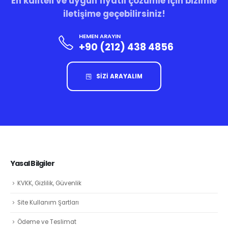
En kaliteli ve uygun fiyatlı çözümle için bizimle
iletişime geçebilirsiniz!
HEMEN ARAYIN
+90 (212) 438 4856
SİZİ ARAYALIM
Yasal Bilgiler
KVKK, Gizlilik, Güvenlik
Site Kullanım Şartları
Ödeme ve Teslimat