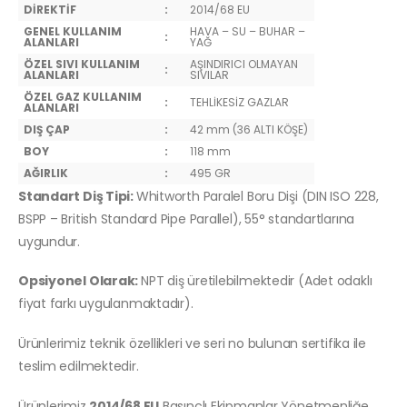
DİREKTİF
:
2014/68 EU
GENEL KULLANIM
HAVA – SU – BUHAR –
:
ALANLARI
YAĞ
ÖZEL SIVI KULLANIM
AŞINDIRICI OLMAYAN
:
ALANLARI
SIVILAR
ÖZEL GAZ KULLANIM
:
TEHLİKESİZ GAZLAR
ALANLARI
DIŞ ÇAP
:
42 mm (36 ALTI KÖŞE)
BOY
:
118 mm
AĞIRLIK
:
495 GR
Standart Diş Tipi:
Whitworth Paralel Boru Dişi (DIN ISO 228,
BSPP – British Standard Pipe Parallel), 55° standartlarına
uygundur.
Opsiyonel Olarak:
NPT diş üretilebilmektedir (Adet odaklı
fiyat farkı uygulanmaktadır).
Ürünlerimiz teknik özellikleri ve seri no bulunan sertifika ile
teslim edilmektedir.
Ürünlerimiz
2014/68 EU
Basınçlı Ekipmanlar Yönetmenliğe