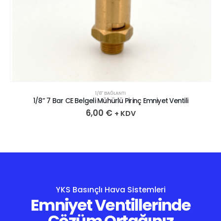
1/8″ BAĞLANTI
1/8” 7 Bar CE Belgeli Mühürlü Pirinç Emniyet Ventili
6,00
€
+ KDV
YKS Basınçlı Hava Sistemleri
Emniyet Ventillerinde
Çözüm Ortağınız