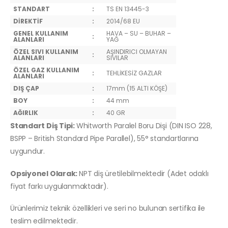
STANDART
:
TS EN 13445-3
DİREKTİF
:
2014/68 EU
GENEL KULLANIM
HAVA – SU – BUHAR –
:
ALANLARI
YAĞ
ÖZEL SIVI KULLANIM
AŞINDIRICI OLMAYAN
:
ALANLARI
SIVILAR
ÖZEL GAZ KULLANIM
:
TEHLİKESİZ GAZLAR
ALANLARI
DIŞ ÇAP
:
17mm (15 ALTI KÖŞE)
BOY
:
44 mm
AĞIRLIK
:
40 GR
Standart Diş Tipi:
Whitworth Paralel Boru Dişi (DIN ISO 228,
BSPP – British Standard Pipe Parallel), 55° standartlarına
uygundur.
Opsiyonel Olarak:
NPT diş üretilebilmektedir (Adet odaklı
fiyat farkı uygulanmaktadır).
Ürünlerimiz teknik özellikleri ve seri no bulunan sertifika ile
teslim edilmektedir.