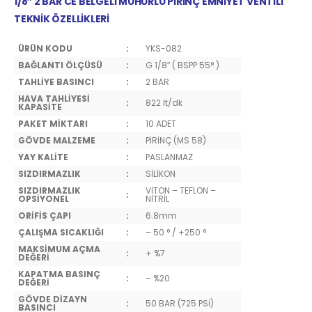
1/8″ 2 BAR CE BELGELİ MÜHÜRLÜ PİRİNÇ EMNİYET VENTİLİ
TEKNİK ÖZELLİKLERİ
ÜRÜN KODU
:
YKS-082
BAĞLANTI ÖLÇÜSÜ
:
G 1/8″ ( BSPP 55° )
TAHLİYE BASINCI
:
2 BAR
HAVA TAHLİYESİ
:
822 lt/dk
KAPASİTE
PAKET MİKTARI
:
10 ADET
GÖVDE MALZEME
:
PİRİNÇ (MS 58)
YAY KALİTE
:
PASLANMAZ
SIZDIRMAZLIK
:
SİLİKON
SIZDIRMAZLIK
VİTON – TEFLON –
:
OPSİYONEL
NİTRİL
ORİFİS ÇAPI
:
6.8mm
ÇALIŞMA SICAKLIĞI
:
– 50 ° / +250 °
MAKSİMUM AÇMA
:
+ %7
DEĞERİ
KAPATMA BASINÇ
:
– %20
DEĞERİ
GÖVDE DİZAYN
:
50 BAR (725 PSİ)
BASINCI