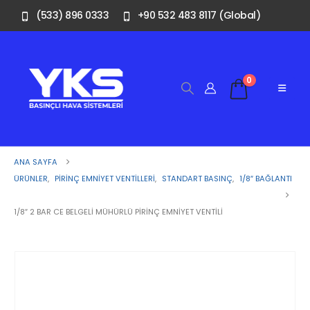
(533) 896 0333
+90 532 483 8117 (Global)
0
ANA SAYFA
ÜRÜNLER
,
PIRINÇ EMNIYET VENTILLERI
,
STANDART BASINÇ
,
1/8″ BAĞLANTI
1/8″ 2 BAR CE BELGELI MÜHÜRLÜ PIRINÇ EMNIYET VENTILI