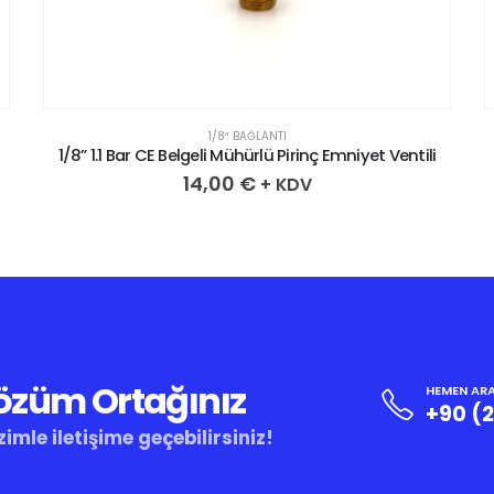
1/8″ BAĞLANTI
1/8” 1.7 Bar CE Belgeli Mühürlü Pirinç Emniyet Ventili
14,00
€
+ KDV
Çözüm Ortağınız
HEMEN ARA
+90 (
zimle iletişime geçebilirsiniz!