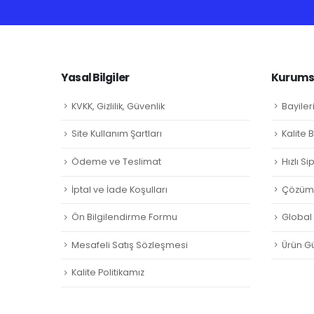
Yasal Bilgiler
Kurumsa
KVKK, Gizlilik, Güvenlik
Bayiler
Site Kullanım Şartları
Kalite 
Ödeme ve Teslimat
Hızlı S
İptal ve İade Koşulları
Çözüm 
Ön Bilgilendirme Formu
Global L
Mesafeli Satış Sözleşmesi
Ürün Gü
Kalite Politikamız