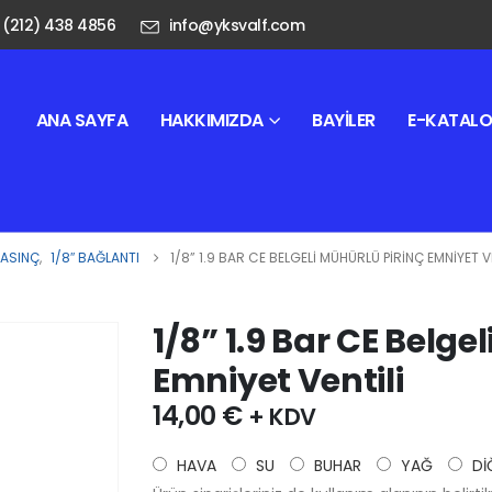
 (212) 438 4856
info@yksvalf.com
ANA SAYFA
HAKKIMIZDA
BAYILER
E-KATAL
BASINÇ
,
1/8″ BAĞLANTI
1/8” 1.9 BAR CE BELGELI MÜHÜRLÜ PIRINÇ EMNIYET V
1/8” 1.9 Bar CE Belge
Emniyet Ventili
14,00
€
+ KDV
HAVA
SU
BUHAR
YAĞ
Dİ