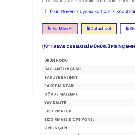
Ürün siparişleriniz de kullanım alanının belirti
Ürün Güvenlik Uyarısı Şartlarınızı Kabul E
Sertifika Al
Datasheet
Sto
1/8” 1.9 BAR CE BELGELİ MÜHÜRLÜ PİRİNÇ EMN
ÜRÜN KODU
:
BAĞLANTI ÖLÇÜSÜ
:
TAHLİYE BASINCI
:
PAKET MİKTARI
:
GÖVDE MALZEME
:
YAY KALİTE
:
SIZDIRMAZLIK
:
SIZDIRMAZLIK OPSİYONEL
:
ORİFİS ÇAPI
: