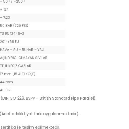
– 50 ° / +250 °
+ %7
– %20
50 BAR (725 PSİ)
TS EN 13445-3
2014/68 EU
HAVA – SU – BUHAR – YAĞ
AŞINDIRICI OLMAYAN SIVILAR
TEHLİKESİZ GAZLAR
17 mm (15 ALTI KÖŞE)
44 mm
40 GR
(DIN ISO 228, BSPP – British Standard Pipe Parallel),
 (Adet odaklı fiyat farkı uygulanmaktadır).
sertifika ile teslim edilmektedir.