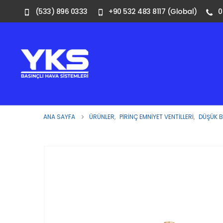
(533) 896 0333
+90 532 483 8117 (Global)
0
ANA SAYFA
ÜRÜNLER
,
PIRINÇ EMNIYET VENTILLERI
,
DÜŞÜK 