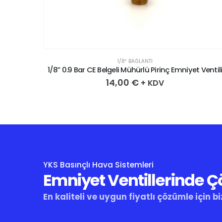
1/8″ BAĞLANTI
 Ventili
1/8” 1.1 Bar CE Belgeli Mühürlü Pirinç Emniyet Ventili
14,00
€
+ KDV
YKS Basınçlı Hava Sistemleri
Emniyet Ventillerinde 
En kaliteli ve uygun fiyatlı çözümle için bi