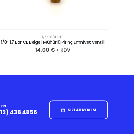
1/8″ BAĞLANTI
1/8” 0.4 Bar CE Belgeli Mühürlü Pirinç Emniyet Ventili
1/8” 1.
14,00
€
+ KDV
YIN
SİZİ ARAYALIM
212) 438 4856