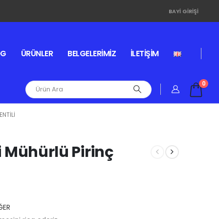
BAYI GIRIŞI
OG
ÜRÜNLER
BELGELERIMIZ
İLETIŞIM
0
ENTILI
li Mühürlü Pirinç
ĞER