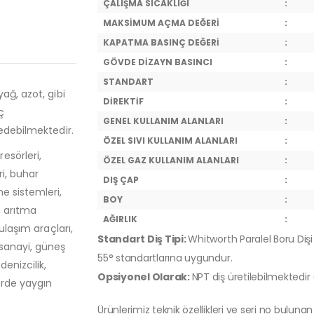
ÇALIŞMA SICAKLIĞI
:
MAKSİMUM AÇMA DEĞERİ
:
KAPATMA BASINÇ DEĞERİ
:
GÖVDE DİZAYN BASINCI
:
STANDART
:
ağ, azot, gibi
DİREKTİF
:
ç
GENEL KULLANIM ALANLARI
:
 edebilmektedir.
ÖZEL SIVI KULLANIM ALANLARI
:
esörleri,
ÖZEL GAZ KULLANIM ALANLARI
:
ri, buhar
DIŞ ÇAP
:
e sistemleri,
BOY
:
, arıtma
AĞIRLIK
:
ulaşım araçları,
Standart Diş Tipi:
Whitworth Paralel Boru Dişi 
 sanayi, güneş
55° standartlarına uygundur.
denizcilik,
Opsiyonel Olarak:
NPT diş üretilebilmektedir
örde yaygın
Ürünlerimiz teknik özellikleri ve seri no bulunan 