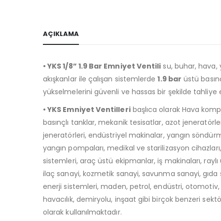
AÇIKLAMA
• YKS 1/8” 1.9 Bar Emniyet Ventili
su, buhar, hava, y
akışkanlar ile çalışan sistemlerde
1.9 bar
üstü basın
yükselmelerini güvenli ve hassas bir şekilde tahliye
• YKS Emniyet Ventilleri
başlıca olarak Hava kompr
basınçlı tanklar, mekanik tesisatlar, azot jeneratörle
jeneratörleri, endüstriyel makinalar, yangın söndürm
yangın pompaları, medikal ve starilizasyon cihazları
sistemleri, araç üstü ekipmanlar, iş makinaları, raylı 
ilaç sanayi, kozmetik sanayi, savunma sanayi, gıda
enerji sistemleri, maden, petrol, endüstri, otomotiv, 
havacılık, demiryolu, inşaat gibi birçok benzeri sekt
olarak kullanılmaktadır.