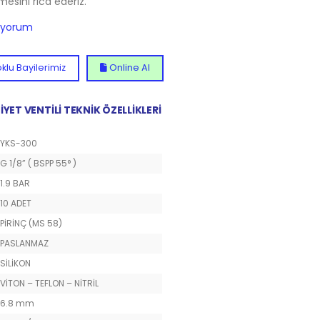
lmesini rica ederiz.
diyorum
klu Bayilerimiz
Online Al
İYET VENTİLİ TEKNİK ÖZELLİKLERİ
YKS-300
G 1/8” ( BSPP 55° )
1.9 BAR
10 ADET
PİRİNÇ (MS 58)
PASLANMAZ
SİLİKON
VİTON – TEFLON – NİTRİL
6.8 mm