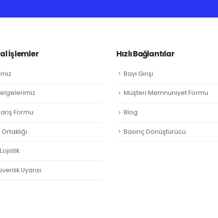
l İşlemler
Hızlı Bağlantılar
imiz
Bayi Girişi
Belgelerimiz
Müşteri Memnuniyet Formu
ipariş Formu
Blog
Ortaklığı
Basınç Dönüştürücü
ojistik
venlik Uyarısı