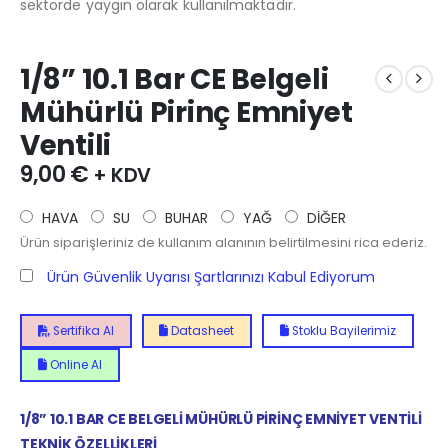
sektörde yaygın olarak kullanılmaktadır.
1/8” 10.1 Bar CE Belgeli
Mühürlü Pirinç Emniyet
Ventili
9,00
€
+ KDV
HAVA
SU
BUHAR
YAĞ
DİĞER
Ürün siparişleriniz de kullanım alanının belirtilmesini rica ederiz.
Ürün Güvenlik Uyarısı Şartlarınızı Kabul Ediyorum
Sertifika Al
Datasheet
Stoklu Bayilerimiz
Online Al
1/8” 10.1 BAR CE BELGELİ MÜHÜRLÜ PİRİNÇ EMNİYET VENTİLİ
TEKNİK ÖZELLİKLERİ