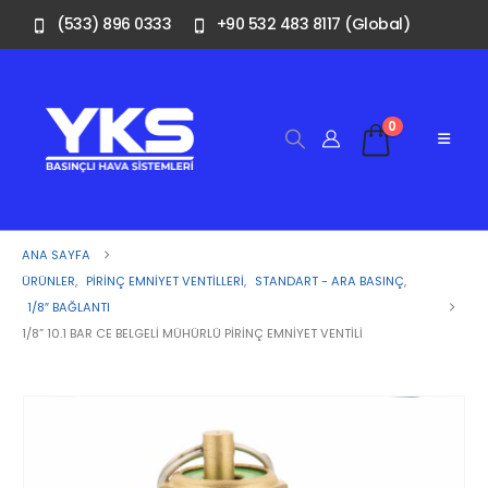
(533) 896 0333
+90 532 483 8117 (Global)
0
ANA SAYFA
ÜRÜNLER
,
PIRINÇ EMNIYET VENTILLERI
,
STANDART - ARA BASINÇ
,
1/8″ BAĞLANTI
1/8” 10.1 BAR CE BELGELI MÜHÜRLÜ PIRINÇ EMNIYET VENTILI