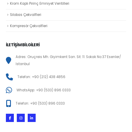
Krom Kaplı Pirinç Emniyet Ventilleri
Silobas Çekvalfleri
Kompresör Çekvalfleri
İLETİŞİM BİLGİLERİ
Adres: Oruçreis Mh. Giyimkent San. Sit. 11. Sokak No:37 Esenler/
İstanbul
Telefon: +90 (212) 438 4856
WhatsApp: +90 (533) 896 0333
Telefon: +90 (533) 896 0333