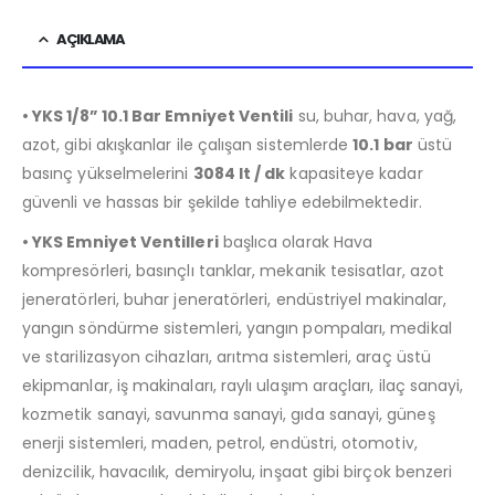
AÇIKLAMA
• YKS 1/8” 10.1 Bar Emniyet Ventili
su, buhar, hava, yağ,
azot, gibi akışkanlar ile çalışan sistemlerde
10.1 bar
üstü
basınç yükselmelerini
3084 lt / dk
kapasiteye kadar
güvenli ve hassas bir şekilde tahliye edebilmektedir.
• YKS Emniyet Ventilleri
başlıca olarak Hava
kompresörleri, basınçlı tanklar, mekanik tesisatlar, azot
jeneratörleri, buhar jeneratörleri, endüstriyel makinalar,
yangın söndürme sistemleri, yangın pompaları, medikal
ve starilizasyon cihazları, arıtma sistemleri, araç üstü
ekipmanlar, iş makinaları, raylı ulaşım araçları, ilaç sanayi,
kozmetik sanayi, savunma sanayi, gıda sanayi, güneş
enerji sistemleri, maden, petrol, endüstri, otomotiv,
denizcilik, havacılık, demiryolu, inşaat gibi birçok benzeri