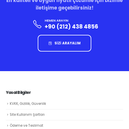
En kaliteli ve uygun fiyatlı çözümle için bizimle
iletişime geçebilirsiniz!
HEMEN ARAYIN
+90 (212) 438 4856
SİZİ ARAYALIM
Yasal Bilgiler
KVKK, Gizlilik, Güvenlik
Site Kullanım Şartları
Ödeme ve Teslimat