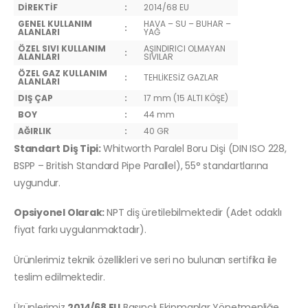
DİREKTİF
:
2014/68 EU
GENEL KULLANIM
HAVA – SU – BUHAR –
:
ALANLARI
YAĞ
ÖZEL SIVI KULLANIM
AŞINDIRICI OLMAYAN
:
ALANLARI
SIVILAR
ÖZEL GAZ KULLANIM
:
TEHLİKESİZ GAZLAR
ALANLARI
DIŞ ÇAP
:
17 mm (15 ALTI KÖŞE)
BOY
:
44 mm
AĞIRLIK
:
40 GR
Standart Diş Tipi:
Whitworth Paralel Boru Dişi (DIN ISO 228,
BSPP – British Standard Pipe Parallel), 55° standartlarına
uygundur.
Opsiyonel Olarak:
NPT diş üretilebilmektedir (Adet odaklı
fiyat farkı uygulanmaktadır).
Ürünlerimiz teknik özellikleri ve seri no bulunan sertifika ile
teslim edilmektedir.
Ürünlerimiz
2014/68 EU
Basınçlı Ekipmanlar Yönetmenliğe