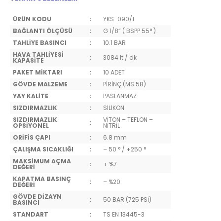
ÜRÜN KODU
:
YKS-090/1
BAĞLANTI ÖLÇÜSÜ
:
G 1/8” ( BSPP 55° )
TAHLİYE BASINCI
:
10.1 BAR
HAVA TAHLİYESİ
:
3084 lt / dk
KAPASİTE
PAKET MİKTARI
:
10 ADET
GÖVDE MALZEME
:
PİRİNÇ (MS 58)
YAY KALİTE
:
PASLANMAZ
SIZDIRMAZLIK
:
SİLİKON
SIZDIRMAZLIK
VİTON – TEFLON –
:
OPSİYONEL
NİTRİL
ORİFİS ÇAPI
:
6.8 mm
ÇALIŞMA SICAKLIĞI
:
– 50 ° / +250 °
MAKSİMUM AÇMA
:
+ %7
DEĞERİ
KAPATMA BASINÇ
:
– %20
DEĞERİ
GÖVDE DİZAYN
:
50 BAR (725 PSİ)
BASINCI
STANDART
:
TS EN 13445-3