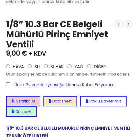
sektörde yaygın olarak kullanılmaktadır.
1/8” 10.3 Bar CE Belgeli
Mühürlü Pirinç Emniyet
Ventili
9,00
€
+ KDV
HAVA
SU
BUHAR
YAĞ
DİĞER
Ürün siparişleriniz de kullanım alanının belirtilmesini rica ederiz.
Ürün Güvenlik Uyarısı Şartlarınızı Kabul Ediyorum
Sertifika Al
Datasheet
Stoklu Bayilerimiz
Online Al
1/8” 10.3 BAR CE BELGELİ MÜHÜRLÜ PİRİNÇ EMNİYET VENTİLİ
TEKNİK ÖZELLİKLERİ