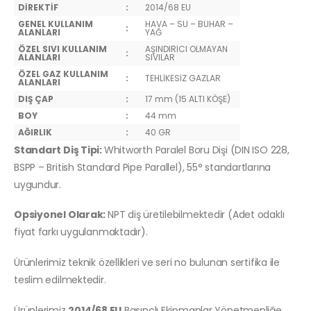
DİREKTİF
:
2014/68 EU
GENEL KULLANIM
HAVA – SU – BUHAR –
:
ALANLARI
YAĞ
ÖZEL SIVI KULLANIM
AŞINDIRICI OLMAYAN
:
ALANLARI
SIVILAR
ÖZEL GAZ KULLANIM
:
TEHLİKESİZ GAZLAR
ALANLARI
DIŞ ÇAP
:
17 mm (15 ALTI KÖŞE)
BOY
:
44 mm
AĞIRLIK
:
40 GR
Standart Diş Tipi:
Whitworth Paralel Boru Dişi (DIN ISO 228,
BSPP – British Standard Pipe Parallel), 55° standartlarına
uygundur.
Opsiyonel Olarak:
NPT diş üretilebilmektedir (Adet odaklı
fiyat farkı uygulanmaktadır).
Ürünlerimiz teknik özellikleri ve seri no bulunan sertifika ile
teslim edilmektedir.
Ürünlerimiz
2014/68 EU
Basınçlı Ekipmanlar Yönetmenliğe