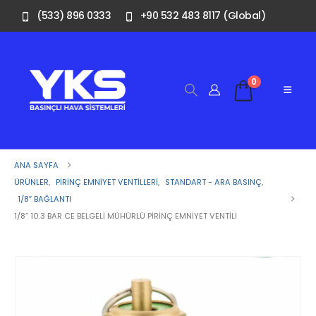
(533) 896 0333
+90 532 483 8117 (Global)
0
ANA SAYFA
ÜRÜNLER
,
PIRINÇ EMNIYET VENTILLERI
,
STANDART - ARA BASINÇ
,
1/8″ BAĞLANTI
1/8” 10.3 BAR CE BELGELI MÜHÜRLÜ PIRINÇ EMNIYET VENTILI