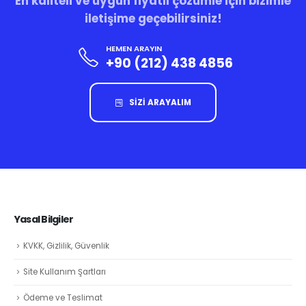
En kaliteli ve uygun fiyatlı çözümle için bizimle
iletişime geçebilirsiniz!
HEMEN ARAYIN
+90 (212) 438 4856
SİZİ ARAYALIM
Yasal Bilgiler
KVKK, Gizlilik, Güvenlik
Site Kullanım Şartları
Ödeme ve Teslimat