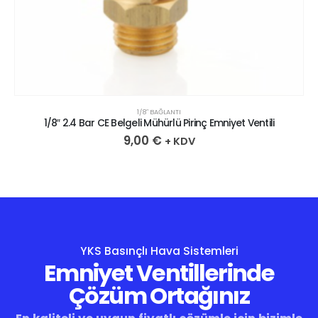
1/8″ BAĞLANTI
1/8″ 2.4 Bar CE Belgeli Mühürlü Pirinç Emniyet Ventili
9,00
€
+ KDV
YKS Basınçlı Hava Sistemleri
Emniyet Ventillerinde
Çözüm Ortağınız