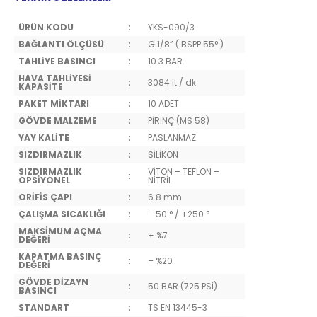
ÜRÜN KODU
:
YKS-090/3
BAĞLANTI ÖLÇÜSÜ
:
G 1/8” ( BSPP 55° )
TAHLİYE BASINCI
:
10.3 BAR
HAVA TAHLİYESİ
:
3084 lt / dk
KAPASİTE
PAKET MİKTARI
:
10 ADET
GÖVDE MALZEME
:
PİRİNÇ (MS 58)
YAY KALİTE
:
PASLANMAZ
SIZDIRMAZLIK
:
SİLİKON
SIZDIRMAZLIK
VİTON – TEFLON –
:
OPSİYONEL
NİTRİL
ORİFİS ÇAPI
:
6.8 mm
ÇALIŞMA SICAKLIĞI
:
– 50 ° / +250 °
MAKSİMUM AÇMA
:
+ %7
DEĞERİ
KAPATMA BASINÇ
:
– %20
DEĞERİ
GÖVDE DİZAYN
:
50 BAR (725 PSİ)
BASINCI
STANDART
:
TS EN 13445-3