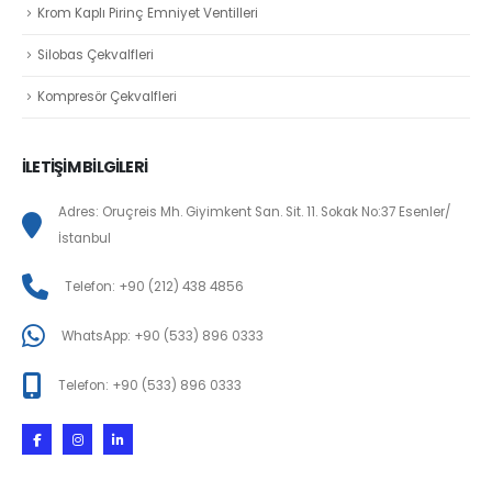
Krom Kaplı Pirinç Emniyet Ventilleri
Silobas Çekvalfleri
Kompresör Çekvalfleri
İLETİŞİM BİLGİLERİ
Adres: Oruçreis Mh. Giyimkent San. Sit. 11. Sokak No:37 Esenler/
İstanbul
Telefon: +90 (212) 438 4856
WhatsApp: +90 (533) 896 0333
Telefon: +90 (533) 896 0333