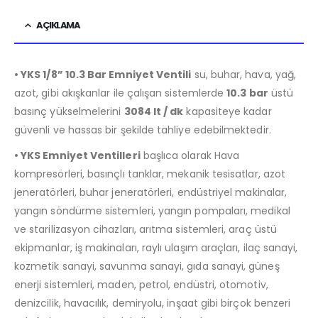
AÇIKLAMA
• YKS 1/8” 10.3 Bar Emniyet Ventili
su, buhar, hava, yağ,
azot, gibi akışkanlar ile çalışan sistemlerde
10.3 bar
üstü
basınç yükselmelerini
3084 lt / dk
kapasiteye kadar
güvenli ve hassas bir şekilde tahliye edebilmektedir.
• YKS Emniyet Ventilleri
başlıca olarak Hava
kompresörleri, basınçlı tanklar, mekanik tesisatlar, azot
jeneratörleri, buhar jeneratörleri, endüstriyel makinalar,
yangın söndürme sistemleri, yangın pompaları, medikal
ve starilizasyon cihazları, arıtma sistemleri, araç üstü
ekipmanlar, iş makinaları, raylı ulaşım araçları, ilaç sanayi,
kozmetik sanayi, savunma sanayi, gıda sanayi, güneş
enerji sistemleri, maden, petrol, endüstri, otomotiv,
denizcilik, havacılık, demiryolu, inşaat gibi birçok benzeri