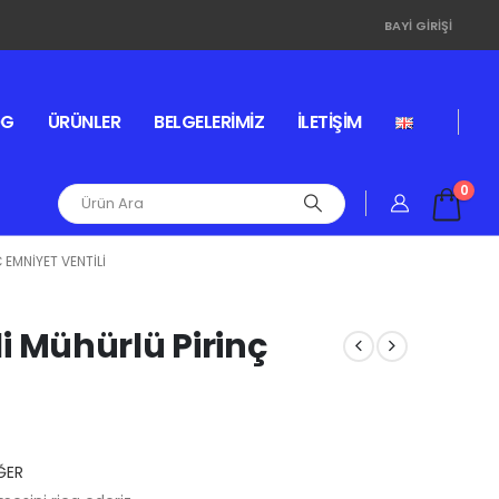
BAYI GIRIŞI
OG
ÜRÜNLER
BELGELERIMIZ
İLETIŞIM
0
 EMNIYET VENTILI
eli Mühürlü Pirinç
ĞER