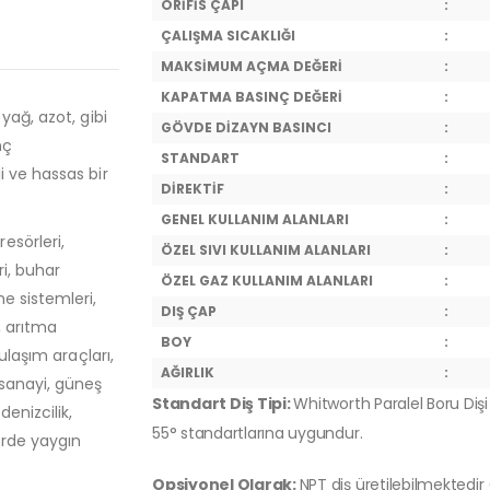
ORİFİS ÇAPI
:
ÇALIŞMA SICAKLIĞI
:
MAKSİMUM AÇMA DEĞERİ
:
KAPATMA BASINÇ DEĞERİ
:
yağ, azot, gibi
GÖVDE DİZAYN BASINCI
:
nç
STANDART
:
 ve hassas bir
DİREKTİF
:
GENEL KULLANIM ALANLARI
:
esörleri,
ÖZEL SIVI KULLANIM ALANLARI
:
ri, buhar
ÖZEL GAZ KULLANIM ALANLARI
:
e sistemleri,
DIŞ ÇAP
:
, arıtma
BOY
:
ulaşım araçları,
AĞIRLIK
:
 sanayi, güneş
Standart Diş Tipi:
Whitworth Paralel Boru Dişi 
denizcilik,
55° standartlarına uygundur.
örde yaygın
Opsiyonel Olarak:
NPT diş üretilebilmektedir