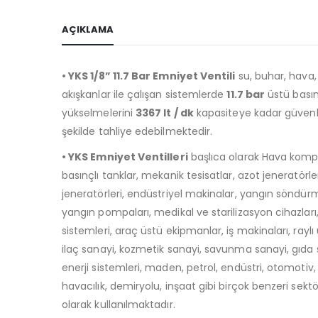
AÇIKLAMA
• YKS 1/8” 11.7 Bar Emniyet Ventili
su, buhar, hava, 
akışkanlar ile çalışan sistemlerde
11.7 bar
üstü bası
yükselmelerini
3367 lt / dk
kapasiteye kadar güvenli
şekilde tahliye edebilmektedir.
• YKS Emniyet Ventilleri
başlıca olarak Hava kompr
basınçlı tanklar, mekanik tesisatlar, azot jeneratörle
jeneratörleri, endüstriyel makinalar, yangın söndürm
yangın pompaları, medikal ve starilizasyon cihazları
sistemleri, araç üstü ekipmanlar, iş makinaları, raylı 
ilaç sanayi, kozmetik sanayi, savunma sanayi, gıda
enerji sistemleri, maden, petrol, endüstri, otomotiv, 
havacılık, demiryolu, inşaat gibi birçok benzeri sekt
olarak kullanılmaktadır.