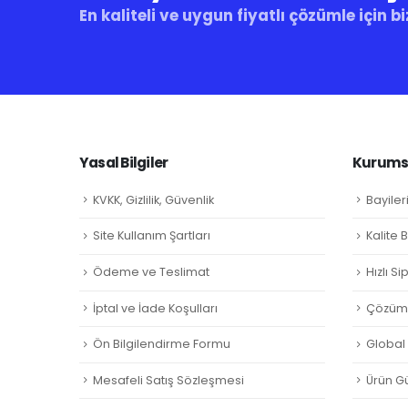
En kaliteli ve uygun fiyatlı çözümle için bi
Yasal Bilgiler
Kurumsa
KVKK, Gizlilik, Güvenlik
Bayiler
Site Kullanım Şartları
Kalite 
Ödeme ve Teslimat
Hızlı S
İptal ve İade Koşulları
Çözüm 
Ön Bilgilendirme Formu
Global L
Mesafeli Satış Sözleşmesi
Ürün Gü