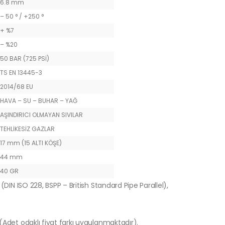
6.8 mm
– 50 ° / +250 °
+ %7
– %20
50 BAR (725 PSİ)
TS EN 13445-3
2014/68 EU
HAVA – SU – BUHAR – YAĞ
AŞINDIRICI OLMAYAN SIVILAR
TEHLİKESİZ GAZLAR
17 mm (15 ALTI KÖŞE)
44 mm
40 GR
(DIN ISO 228, BSPP – British Standard Pipe Parallel),
 (Adet odaklı fiyat farkı uygulanmaktadır).