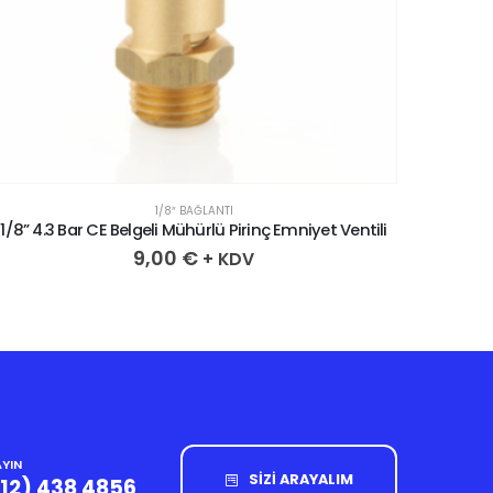
1/8″ BAĞLANTI
1/8” 4.3 Bar CE Belgeli Mühürlü Pirinç Emniyet Ventili
1/8″ 2.
9,00
€
+ KDV
YIN
SİZİ ARAYALIM
212) 438 4856