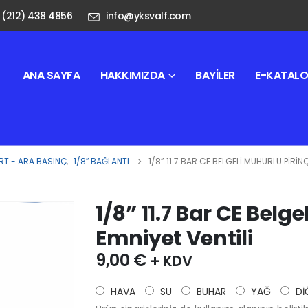
 (212) 438 4856
info@yksvalf.com
ANA SAYFA
HAKKIMIZDA
BAYILER
E-KATAL
T - ARA BASINÇ
,
1/8″ BAĞLANTI
1/8” 11.7 BAR CE BELGELI MÜHÜRLÜ PIRINÇ
1/8” 11.7 Bar CE Belg
Emniyet Ventili
9,00
€
+ KDV
HAVA
SU
BUHAR
YAĞ
Dİ