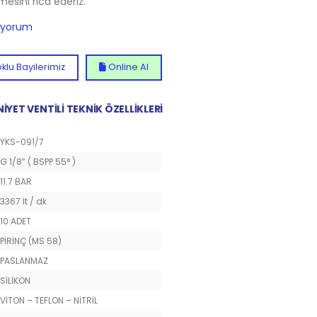
lmesini rica ederiz.
diyorum
klu Bayilerimiz
Online Al
NİYET VENTİLİ TEKNİK ÖZELLİKLERİ
YKS-091/7
G 1/8” ( BSPP 55° )
11.7 BAR
3367 lt / dk
10 ADET
PİRİNÇ (MS 58)
PASLANMAZ
SİLİKON
VİTON – TEFLON – NİTRİL