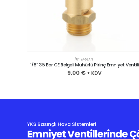
1/8″ BAĞLANTI
 Ventili
1/8” 3.5 Bar CE Belgeli Mühürlü Pirinç Emniyet Ventili
9,00
€
+ KDV
YKS Basınçlı Hava Sistemleri
Emniyet Ventillerinde 