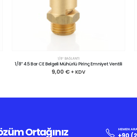
1/8″ BAĞLANTI
1/8” 4.5 Bar CE Belgeli Mühürlü Pirinç Emniyet Ventili
9,00
€
+ KDV
Çözüm Ortağınız
HEMEN ARA
+90 (