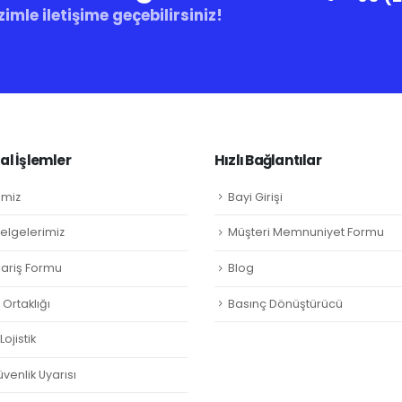
zimle iletişime geçebilirsiniz!
l İşlemler
Hızlı Bağlantılar
imiz
Bayi Girişi
Belgelerimiz
Müşteri Memnuniyet Formu
ipariş Formu
Blog
Ortaklığı
Basınç Dönüştürücü
ojistik
venlik Uyarısı