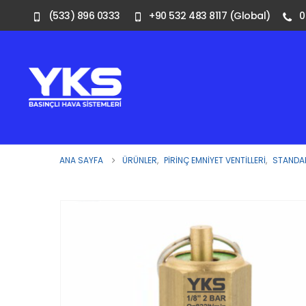
(533) 896 0333
+90 532 483 8117 (Global)
0
ANA SAYFA
ÜRÜNLER
,
PIRINÇ EMNIYET VENTILLERI
,
STANDAR