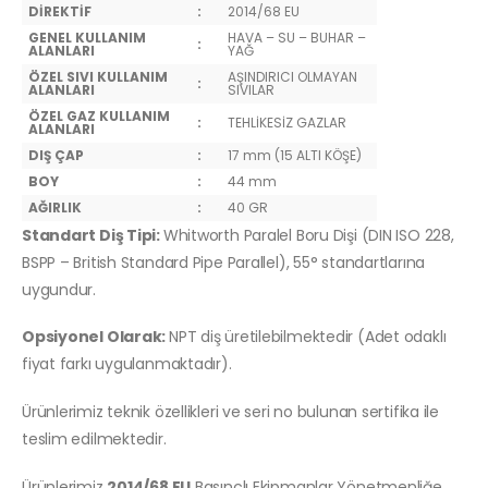
DİREKTİF
:
2014/68 EU
GENEL KULLANIM
HAVA – SU – BUHAR –
:
ALANLARI
YAĞ
ÖZEL SIVI KULLANIM
AŞINDIRICI OLMAYAN
:
ALANLARI
SIVILAR
ÖZEL GAZ KULLANIM
:
TEHLİKESİZ GAZLAR
ALANLARI
DIŞ ÇAP
:
17 mm (15 ALTI KÖŞE)
BOY
:
44 mm
AĞIRLIK
:
40 GR
Standart Diş Tipi:
Whitworth Paralel Boru Dişi (DIN ISO 228,
BSPP – British Standard Pipe Parallel), 55° standartlarına
uygundur.
Opsiyonel Olarak:
NPT diş üretilebilmektedir (Adet odaklı
fiyat farkı uygulanmaktadır).
Ürünlerimiz teknik özellikleri ve seri no bulunan sertifika ile
teslim edilmektedir.
Ürünlerimiz
2014/68 EU
Basınçlı Ekipmanlar Yönetmenliğe