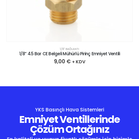
1/8″ BAĞLANTI
1/8” 4.5 Bar CE Belgeli Mühürlü Pirinç Emniyet Ventili
9,00
€
+ KDV
YKS Basınçlı Hava Sistemleri
Emniyet Ventillerinde
Çözüm Ortağınız