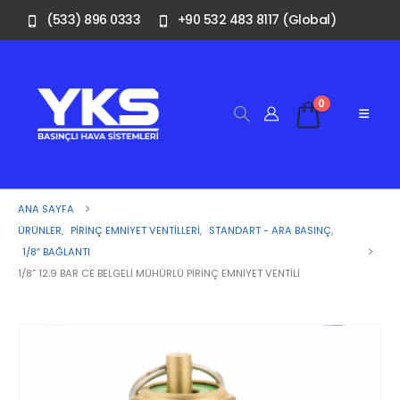
(533) 896 0333
+90 532 483 8117 (Global)
0
ANA SAYFA
ÜRÜNLER
,
PIRINÇ EMNIYET VENTILLERI
,
STANDART - ARA BASINÇ
,
1/8″ BAĞLANTI
1/8” 12.9 BAR CE BELGELI MÜHÜRLÜ PIRINÇ EMNIYET VENTILI