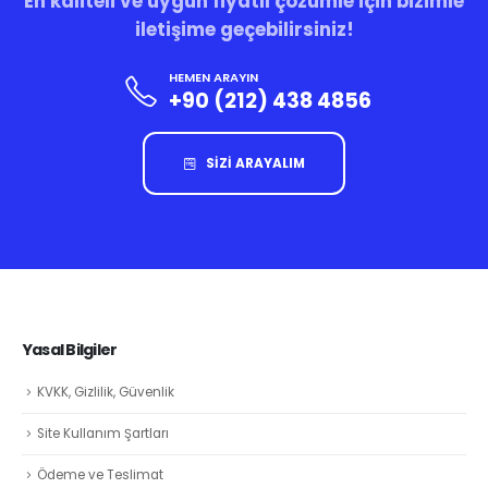
En kaliteli ve uygun fiyatlı çözümle için bizimle
iletişime geçebilirsiniz!
HEMEN ARAYIN
+90 (212) 438 4856
SİZİ ARAYALIM
Yasal Bilgiler
KVKK, Gizlilik, Güvenlik
Site Kullanım Şartları
Ödeme ve Teslimat