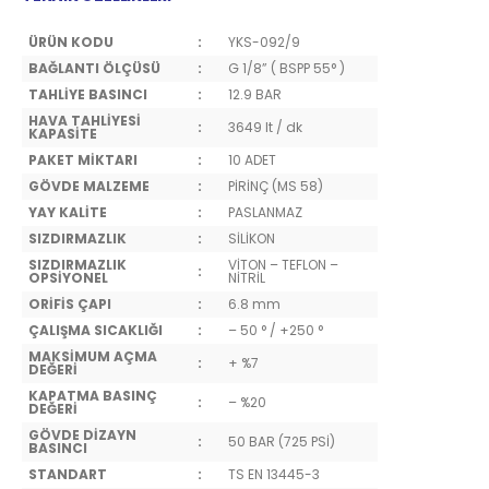
ÜRÜN KODU
:
YKS-092/9
BAĞLANTI ÖLÇÜSÜ
:
G 1/8” ( BSPP 55° )
TAHLİYE BASINCI
:
12.9 BAR
HAVA TAHLİYESİ
:
3649 lt / dk
KAPASİTE
PAKET MİKTARI
:
10 ADET
GÖVDE MALZEME
:
PİRİNÇ (MS 58)
YAY KALİTE
:
PASLANMAZ
SIZDIRMAZLIK
:
SİLİKON
SIZDIRMAZLIK
VİTON – TEFLON –
:
OPSİYONEL
NİTRİL
ORİFİS ÇAPI
:
6.8 mm
ÇALIŞMA SICAKLIĞI
:
– 50 ° / +250 °
MAKSİMUM AÇMA
:
+ %7
DEĞERİ
KAPATMA BASINÇ
:
– %20
DEĞERİ
GÖVDE DİZAYN
:
50 BAR (725 PSİ)
BASINCI
STANDART
:
TS EN 13445-3