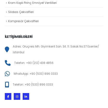
Krom Kaplı Pirinç Emniyet Ventilleri
Silobas Çekvalfleri
Kompresör Çekvalfleri
İLETİŞİM BİLGİLERİ
Adres: Oruçreis Mh. Giyimkent San. Sit. 11. Sokak No:37 Esenler/
İstanbul
Telefon: +90 (212) 438 4856
WhatsApp: +90 (533) 896 0333
Telefon: +90 (533) 896 0333