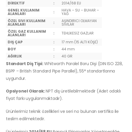
DİREKTİF
:
2014/68 EU
GENEL KULLANIM
HAVA – SU – BUHAR –
:
ALANLARI
YAĞ
ÖZEL SIVI KULLANIM
AŞINDIRICI OLMAYAN
:
ALANLARI
SIVILAR
ÖZEL GAZ KULLANIM
:
TEHLİKESİZ GAZLAR
ALANLARI
DIŞ ÇAP
:
17 mm (15 ALTI KÖŞE)
BOY
:
44 mm
AĞIRLIK
:
40 GR
Standart Diş Tipi:
Whitworth Paralel Boru Dişi (DIN ISO 228,
BSPP – British Standard Pipe Parallel), 55° standartlarına
uygundur.
Opsiyonel Olarak:
NPT diş üretilebilmektedir (Adet odaklı
fiyat farkı uygulanmaktadır).
Ürünlerimiz teknik özellikleri ve seri no bulunan sertifika ile
teslim edilmektedir.
Ürünlerimiz
2014/68 EU
Basınçlı Ekipmanlar Yönetmenliğe