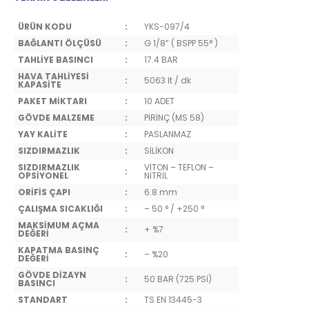
ÜRÜN KODU
:
YKS-097/4
BAĞLANTI ÖLÇÜSÜ
:
G 1/8” ( BSPP 55° )
TAHLİYE BASINCI
:
17.4 BAR
HAVA TAHLİYESİ
:
5063 lt / dk
KAPASİTE
PAKET MİKTARI
:
10 ADET
GÖVDE MALZEME
:
PİRİNÇ (MS 58)
YAY KALİTE
:
PASLANMAZ
SIZDIRMAZLIK
:
SİLİKON
SIZDIRMAZLIK
VİTON – TEFLON –
:
OPSİYONEL
NİTRİL
ORİFİS ÇAPI
:
6.8 mm
ÇALIŞMA SICAKLIĞI
:
– 50 ° / +250 °
MAKSİMUM AÇMA
:
+ %7
DEĞERİ
KAPATMA BASINÇ
:
– %20
DEĞERİ
GÖVDE DİZAYN
:
50 BAR (725 PSİ)
BASINCI
STANDART
:
TS EN 13445-3