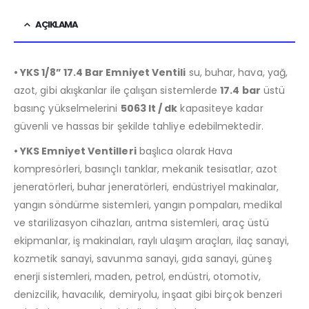
AÇIKLAMA
• YKS 1/8” 17.4 Bar Emniyet Ventili
su, buhar, hava, yağ,
azot, gibi akışkanlar ile çalışan sistemlerde
17.4 bar
üstü
basınç yükselmelerini
5063 lt / dk
kapasiteye kadar
güvenli ve hassas bir şekilde tahliye edebilmektedir.
• YKS Emniyet Ventilleri
başlıca olarak Hava
kompresörleri, basınçlı tanklar, mekanik tesisatlar, azot
jeneratörleri, buhar jeneratörleri, endüstriyel makinalar,
yangın söndürme sistemleri, yangın pompaları, medikal
ve starilizasyon cihazları, arıtma sistemleri, araç üstü
ekipmanlar, iş makinaları, raylı ulaşım araçları, ilaç sanayi,
kozmetik sanayi, savunma sanayi, gıda sanayi, güneş
enerji sistemleri, maden, petrol, endüstri, otomotiv,
denizcilik, havacılık, demiryolu, inşaat gibi birçok benzeri