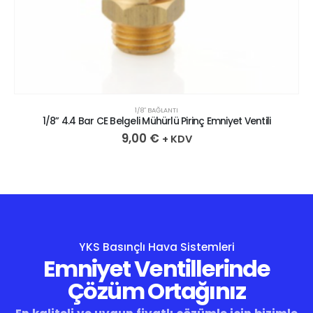
1/8″ BAĞLANTI
1/8” 4.4 Bar CE Belgeli Mühürlü Pirinç Emniyet Ventili
9,00
€
+ KDV
YKS Basınçlı Hava Sistemleri
Emniyet Ventillerinde
Çözüm Ortağınız