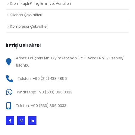
Krom Kaplı Pirinç Emniyet Ventilleri
Silobas Çekvalfleri
Kompresör Çekvalfleri
İLETİŞİM BİLGİLERİ
Adres: Oruçreis Mh. Giyimkent San. Sit. 11. Sokak No:37 Esenler/
İstanbul
Telefon: +90 (212) 438 4856
WhatsApp: +90 (533) 896 0333
Telefon: +90 (533) 896 0333