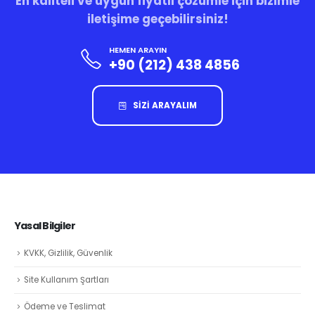
En kaliteli ve uygun fiyatlı çözümle için bizimle
iletişime geçebilirsiniz!
HEMEN ARAYIN
+90 (212) 438 4856
SİZİ ARAYALIM
Yasal Bilgiler
KVKK, Gizlilik, Güvenlik
Site Kullanım Şartları
Ödeme ve Teslimat