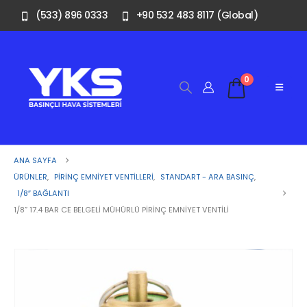
(533) 896 0333
+90 532 483 8117 (Global)
0
ANA SAYFA
ÜRÜNLER
,
PIRINÇ EMNIYET VENTILLERI
,
STANDART - ARA BASINÇ
,
1/8″ BAĞLANTI
1/8” 17.4 BAR CE BELGELI MÜHÜRLÜ PIRINÇ EMNIYET VENTILI