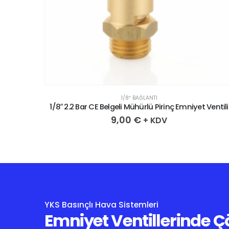
1/8″ BAĞLANTI
 Ventili
1/8″ 2.2 Bar CE Belgeli Mühürlü Pirinç Emniyet Ventili
9,00
€
+ KDV
YKS Basınçlı Hava Sistemleri
Emniyet Ventillerinde 