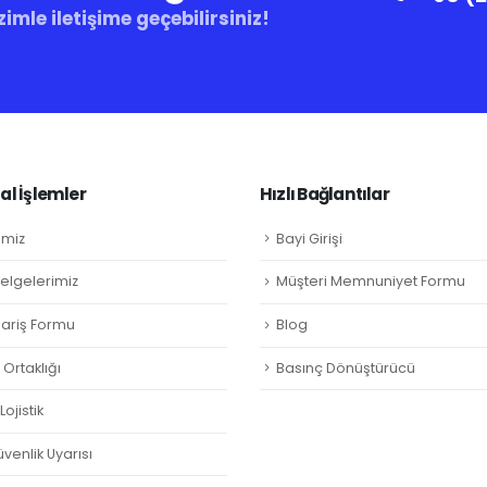
zimle iletişime geçebilirsiniz!
l İşlemler
Hızlı Bağlantılar
imiz
Bayi Girişi
Belgelerimiz
Müşteri Memnuniyet Formu
ipariş Formu
Blog
Ortaklığı
Basınç Dönüştürücü
ojistik
venlik Uyarısı