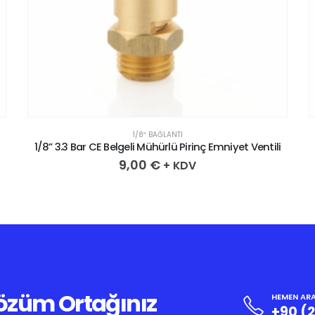
1/8″ BAĞLANTI
1/8” 3.3 Bar CE Belgeli Mühürlü Pirinç Emniyet Ventili
9,00
€
+ KDV
Çözüm Ortağınız
HEMEN ARA
+90 (