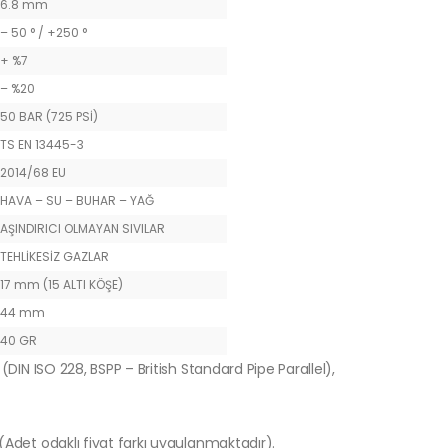
6.8 mm
– 50 ° / +250 °
+ %7
– %20
50 BAR (725 PSİ)
TS EN 13445-3
2014/68 EU
HAVA – SU – BUHAR – YAĞ
AŞINDIRICI OLMAYAN SIVILAR
TEHLİKESİZ GAZLAR
17 mm (15 ALTI KÖŞE)
44 mm
40 GR
(DIN ISO 228, BSPP – British Standard Pipe Parallel),
 (Adet odaklı fiyat farkı uygulanmaktadır).