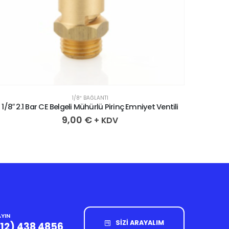
1/8″ BAĞLANTI
1/8″ 2.1 Bar CE Belgeli Mühürlü Pirinç Emniyet Ventili
1/8” 4.
9,00
€
+ KDV
YIN
SİZİ ARAYALIM
212) 438 4856