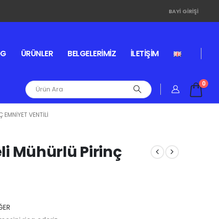
BAYI GIRIŞI
OG
ÜRÜNLER
BELGELERIMIZ
İLETIŞIM
0
Ç EMNIYET VENTILI
eli Mühürlü Pirinç
ĞER