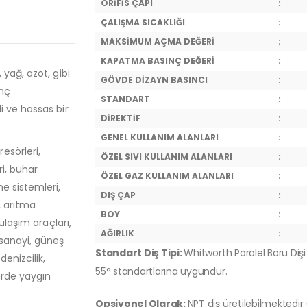
ORİFİS ÇAPI
:
ÇALIŞMA SICAKLIĞI
:
MAKSİMUM AÇMA DEĞERİ
:
KAPATMA BASINÇ DEĞERİ
:
 yağ, azot, gibi
GÖVDE DİZAYN BASINCI
:
nç
STANDART
:
 ve hassas bir
DİREKTİF
:
GENEL KULLANIM ALANLARI
:
esörleri,
ÖZEL SIVI KULLANIM ALANLARI
:
ri, buhar
ÖZEL GAZ KULLANIM ALANLARI
:
e sistemleri,
DIŞ ÇAP
:
, arıtma
BOY
:
ulaşım araçları,
AĞIRLIK
:
 sanayi, güneş
Standart Diş Tipi:
Whitworth Paralel Boru Dişi 
denizcilik,
55° standartlarına uygundur.
örde yaygın
Opsiyonel Olarak:
NPT diş üretilebilmektedir