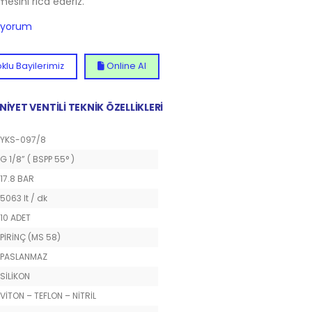
lmesini rica ederiz.
diyorum
klu Bayilerimiz
Online Al
NİYET VENTİLİ TEKNİK ÖZELLİKLERİ
YKS-097/8
G 1/8” ( BSPP 55° )
17.8 BAR
5063 lt / dk
10 ADET
PİRİNÇ (MS 58)
PASLANMAZ
SİLİKON
VİTON – TEFLON – NİTRİL