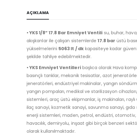
AÇIKLAMA
• YKS 1/8” 17.8 Bar Emniyet Ventili
su, buhar, hava,
akışkanlar ile çalışan sistemlerde
17.8 bar
üstü bası
yükselmelerini
5063 lt / dk
kapasiteye kadar güvenli
şekilde tahliye edebilmektedir.
• YKS Emniyet Ventilleri
başlıca olarak Hava kompr
basınçlı tanklar, mekanik tesisatlar, azot jeneratörle
jeneratörleri, endüstriyel makinalar, yangın söndürm
yangın pompaları, medikal ve starilizasyon cihazları
sistemleri, araç üstü ekipmanlar, iş makinaları, raylı 
ilaç sanayi, kozmetik sanayi, savunma sanayi, gıda
enerji sistemleri, maden, petrol, endüstri, otomotiv, 
havacılık, demiryolu, inşaat gibi birçok benzeri sekt
olarak kullanılmaktadır.