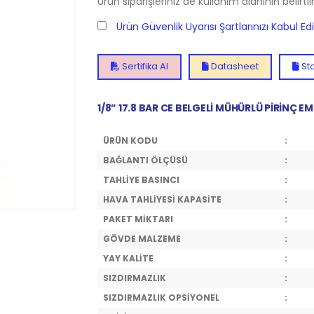
Ürün siparişleriniz de kullanım alanının belirti
Ürün Güvenlik Uyarısı Şartlarınızı Kabul E
Sertifika Al
Datasheet
Sto
1/8” 17.8 BAR CE BELGELİ MÜHÜRLÜ PİRİNÇ EM
ÜRÜN KODU
:
BAĞLANTI ÖLÇÜSÜ
:
TAHLİYE BASINCI
:
HAVA TAHLİYESİ KAPASİTE
:
PAKET MİKTARI
:
GÖVDE MALZEME
:
YAY KALİTE
:
SIZDIRMAZLIK
:
SIZDIRMAZLIK OPSİYONEL
: