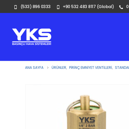
(533) 896 0333
+90 532 483 8117 (Global)
0
ANA SAYFA
ÜRÜNLER
,
PIRINÇ EMNIYET VENTILLERI
,
STANDAR