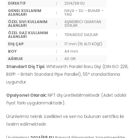
DİREKTİF
:
2014/68 EU
GENEL KULLANIM
HAVA – SU – BUHAR –
:
ALANLARI
YAĞ
ÖZEL SIVI KULLANIM
AŞINDIRICI OLMAYAN
:
ALANLARI
SIVILAR
ÖZEL GAZ KULLANIM
:
TEHLİKESİZ GAZLAR
ALANLARI
DIŞ ÇAP
:
17 mm (15 ALTI KÖŞE)
BOY
:
44 mm
AĞIRLIK
:
40 GR
Standart Diş Tipi:
Whitworth Paralel Boru Dişi (DIN ISO 228,
BSPP – British Standard Pipe Parallel), 55° standartlarına
uygundur.
Opsiyonel Olarak:
NPT diş üretilebilmektedir (Adet odaklı
fiyat farkı uygulanmaktadır).
Ürünlerimiz teknik özellikleri ve seri no bulunan sertifika ile
teslim edilmektedir.
Ürünlerimiz
2014/68 EU
Basınçlı Ekipmanlar Yönetmenliğe