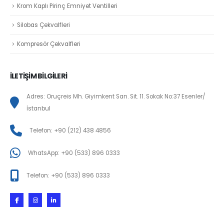
Krom Kaplı Pirinç Emniyet Ventilleri
Silobas Çekvalfleri
Kompresör Çekvalfleri
İLETİŞİM BİLGİLERİ
Adres: Oruçreis Mh. Giyimkent San. Sit. 11. Sokak No:37 Esenler/
İstanbul
Telefon: +90 (212) 438 4856
WhatsApp: +90 (533) 896 0333
Telefon: +90 (533) 896 0333