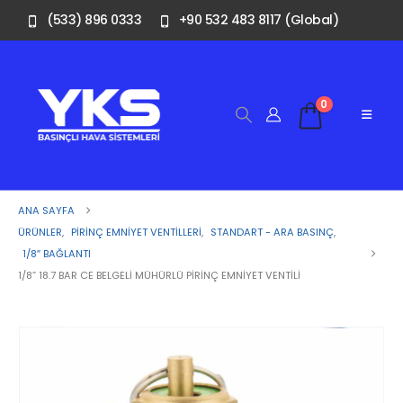
(533) 896 0333
+90 532 483 8117 (Global)
0
ANA SAYFA
ÜRÜNLER
,
PIRINÇ EMNIYET VENTILLERI
,
STANDART - ARA BASINÇ
,
1/8″ BAĞLANTI
1/8” 18.7 BAR CE BELGELI MÜHÜRLÜ PIRINÇ EMNIYET VENTILI