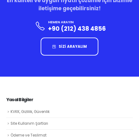
En kaliteli ve uygun fiyatlı çözümle için bizimle
iletişime geçebilirsiniz!
HEMEN ARAYIN
+90 (212) 438 4856
SİZİ ARAYALIM
Yasal Bilgiler
KVKK, Gizlilik, Güvenlik
Site Kullanım Şartları
Ödeme ve Teslimat