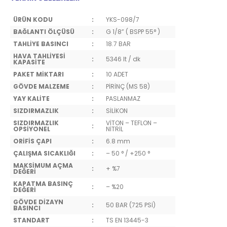
ÜRÜN KODU
:
YKS-098/7
BAĞLANTI ÖLÇÜSÜ
:
G 1/8” ( BSPP 55° )
TAHLİYE BASINCI
:
18.7 BAR
HAVA TAHLİYESİ
:
5346 lt / dk
KAPASİTE
PAKET MİKTARI
:
10 ADET
GÖVDE MALZEME
:
PİRİNÇ (MS 58)
YAY KALİTE
:
PASLANMAZ
SIZDIRMAZLIK
:
SİLİKON
SIZDIRMAZLIK
VİTON – TEFLON –
:
OPSİYONEL
NİTRİL
ORİFİS ÇAPI
:
6.8 mm
ÇALIŞMA SICAKLIĞI
:
– 50 ° / +250 °
MAKSİMUM AÇMA
:
+ %7
DEĞERİ
KAPATMA BASINÇ
:
– %20
DEĞERİ
GÖVDE DİZAYN
:
50 BAR (725 PSİ)
BASINCI
STANDART
:
TS EN 13445-3