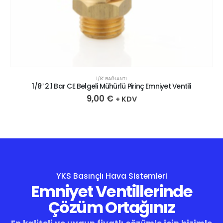
1/8″ BAĞLANTI
1/8″ 2.1 Bar CE Belgeli Mühürlü Pirinç Emniyet Ventili
9,00
€
+ KDV
YKS Basınçlı Hava Sistemleri
Emniyet Ventillerinde
Çözüm Ortağınız