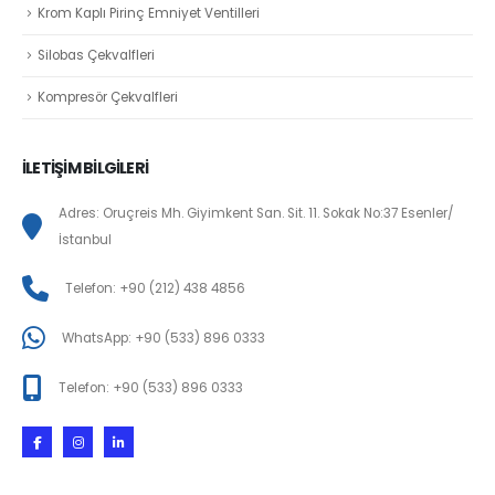
Krom Kaplı Pirinç Emniyet Ventilleri
Silobas Çekvalfleri
Kompresör Çekvalfleri
İLETİŞİM BİLGİLERİ
Adres: Oruçreis Mh. Giyimkent San. Sit. 11. Sokak No:37 Esenler/
İstanbul
Telefon: +90 (212) 438 4856
WhatsApp: +90 (533) 896 0333
Telefon: +90 (533) 896 0333