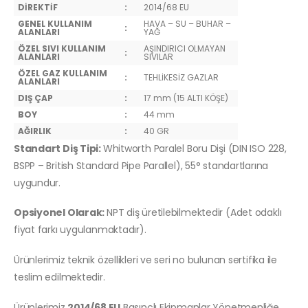
DİREKTİF
:
2014/68 EU
GENEL KULLANIM
HAVA – SU – BUHAR –
:
ALANLARI
YAĞ
ÖZEL SIVI KULLANIM
AŞINDIRICI OLMAYAN
:
ALANLARI
SIVILAR
ÖZEL GAZ KULLANIM
:
TEHLİKESİZ GAZLAR
ALANLARI
DIŞ ÇAP
:
17 mm (15 ALTI KÖŞE)
BOY
:
44 mm
AĞIRLIK
:
40 GR
Standart Diş Tipi:
Whitworth Paralel Boru Dişi (DIN ISO 228,
BSPP – British Standard Pipe Parallel), 55° standartlarına
uygundur.
Opsiyonel Olarak:
NPT diş üretilebilmektedir (Adet odaklı
fiyat farkı uygulanmaktadır).
Ürünlerimiz teknik özellikleri ve seri no bulunan sertifika ile
teslim edilmektedir.
Ürünlerimiz
2014/68 EU
Basınçlı Ekipmanlar Yönetmenliğe