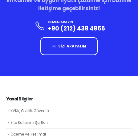
En kaliteli ve uygun fiyatlı çözümle için bizimle
iletişime geçebilirsiniz!
HEMEN ARAYIN
+90 (212) 438 4856
SİZİ ARAYALIM
Yasal Bilgiler
KVKK, Gizlilik, Güvenlik
Site Kullanım Şartları
Ödeme ve Teslimat