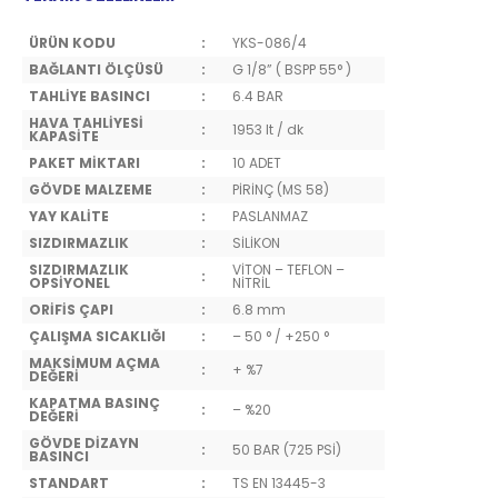
ÜRÜN KODU
:
YKS-086/4
BAĞLANTI ÖLÇÜSÜ
:
G 1/8” ( BSPP 55° )
TAHLİYE BASINCI
:
6.4 BAR
HAVA TAHLİYESİ
:
1953 lt / dk
KAPASİTE
PAKET MİKTARI
:
10 ADET
GÖVDE MALZEME
:
PİRİNÇ (MS 58)
YAY KALİTE
:
PASLANMAZ
SIZDIRMAZLIK
:
SİLİKON
SIZDIRMAZLIK
VİTON – TEFLON –
:
OPSİYONEL
NİTRİL
ORİFİS ÇAPI
:
6.8 mm
ÇALIŞMA SICAKLIĞI
:
– 50 ° / +250 °
MAKSİMUM AÇMA
:
+ %7
DEĞERİ
KAPATMA BASINÇ
:
– %20
DEĞERİ
GÖVDE DİZAYN
:
50 BAR (725 PSİ)
BASINCI
STANDART
:
TS EN 13445-3