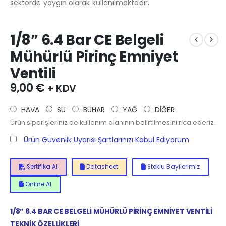
sektörde yaygın olarak kullanılmaktadır.
1/8” 6.4 Bar CE Belgeli
Mühürlü Pirinç Emniyet
Ventili
9,00
€
+ KDV
HAVA
SU
BUHAR
YAĞ
DİĞER
Ürün siparişleriniz de kullanım alanının belirtilmesini rica ederiz.
Ürün Güvenlik Uyarısı Şartlarınızı Kabul Ediyorum
Sertifika Al
Datasheet
Stoklu Bayilerimiz
Online Al
1/8” 6.4 BAR CE BELGELİ MÜHÜRLÜ PİRİNÇ EMNİYET VENTİLİ
TEKNİK ÖZELLİKLERİ