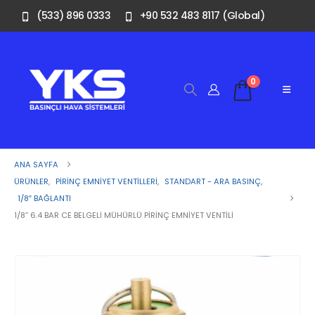
(533) 896 0333
+90 532 483 8117 (Global)
0
ANA SAYFA
ÜRÜNLER
,
PIRINÇ EMNIYET VENTILLERI
,
STANDART - ARA BASINÇ
,
1/8″ BAĞLANTI
1/8” 6.4 BAR CE BELGELI MÜHÜRLÜ PIRINÇ EMNIYET VENTILI