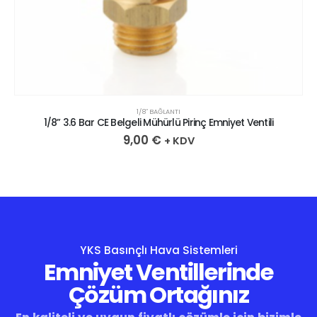
1/8″ BAĞLANTI
1/8” 3.6 Bar CE Belgeli Mühürlü Pirinç Emniyet Ventili
9,00
€
+ KDV
YKS Basınçlı Hava Sistemleri
Emniyet Ventillerinde
Çözüm Ortağınız