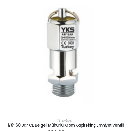
1/8″ BAĞLANTI
1/8” 60 Bar CE Belgeli Mühürlü Krom Kaplı Pirinç Emniyet Ventili