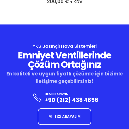
200,00
€
+ KDV
YKS Basınçlı Hava Sistemleri
Emniyet Ventillerinde
Çözüm Ortağınız
En kaliteli ve uygun fiyatlı çözümle için bizimle
iletişime geçebilirsiniz!
HEMEN ARAYIN
+90 (212) 438 4856
SİZİ ARAYALIM