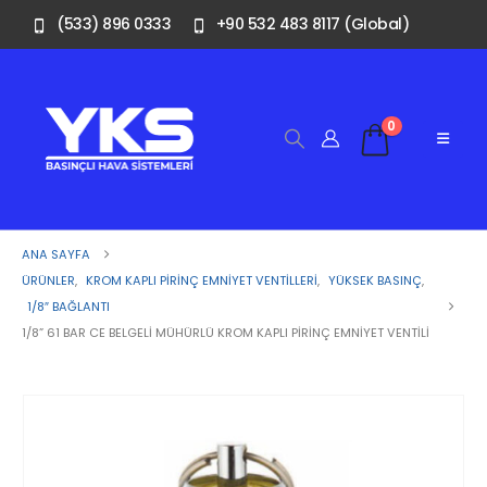
(533) 896 0333
+90 532 483 8117 (Global)
0
ANA SAYFA
ÜRÜNLER
,
KROM KAPLI PIRINÇ EMNIYET VENTILLERI
,
YÜKSEK BASINÇ
,
1/8″ BAĞLANTI
1/8” 61 BAR CE BELGELI MÜHÜRLÜ KROM KAPLI PIRINÇ EMNIYET VENTILI