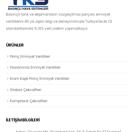
Basınçlı tank ve ekipmanların vazgeçilmez parçası emniyet
ventillerini 40 yılı aşkın bilgi ve deneyimimizle Türkiye'de ilk CE
standartlarında % 100 yerli üretim yapmaktayız.
ÜRÜNLER
Pirinç Emniyet Ventilleri
Paslanmaz Emniyet Ventilleri
Krom Kaplı Pirinç Emniyet Ventilleri
Silobas Çekvalfleri
Kompresör Çekvalfleri
İLETİŞİM BİLGİLERİ
Adres: Oruçreis Mh. Giyimkent San. Sit. 11. Sokak No:37 Esenler/