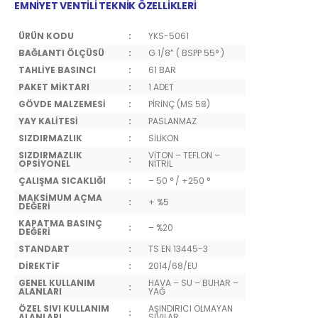
EMNİYET VENTİLİ TEKNİK ÖZELLİKLERİ
ÜRÜN KODU
:
YKS-5061
BAĞLANTI ÖLÇÜSÜ
:
G 1/8” ( BSPP 55° )
TAHLİYE BASINCI
:
61 BAR
PAKET MİKTARI
:
1 ADET
GÖVDE MALZEMESİ
:
PİRİNÇ (MS 58)
YAY KALİTESİ
:
PASLANMAZ
SIZDIRMAZLIK
:
SİLİKON
SIZDIRMAZLIK
VİTON – TEFLON –
:
OPSİYONEL
NİTRİL
ÇALIŞMA SICAKLIĞI
:
– 50 ° / +250 °
MAKSİMUM AÇMA
:
+ %5
DEĞERİ
KAPATMA BASINÇ
:
– %20
DEĞERİ
STANDART
:
TS EN 13445-3
DİREKTİF
:
2014/68/EU
GENEL KULLANIM
HAVA – SU – BUHAR –
:
ALANLARI
YAĞ
ÖZEL SIVI KULLANIM
AŞINDIRICI OLMAYAN
:
ALANLARI
SIVILAR