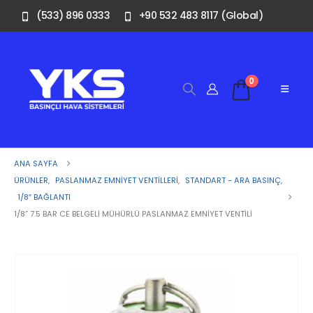
(533) 896 0333
+90 532 483 8117 (Global)
0
ANA SAYFA
ÜRÜNLER
,
PASLANMAZ EMNIYET VENTILLERI
,
STANDART - ARA BASINÇ
,
1/8″ BAĞLANTI
1/8” 7.5 BAR CE BELGELI MÜHÜRLÜ PASLANMAZ EMNIYET VENTILI