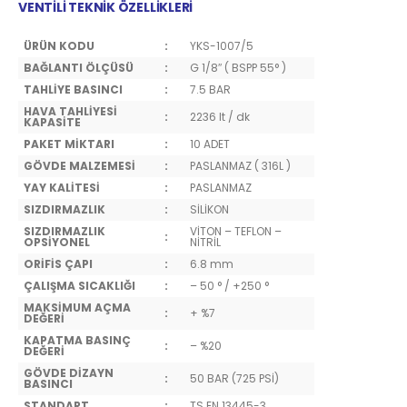
VENTİLİ TEKNİK ÖZELLİKLERİ
ÜRÜN KODU
:
YKS-1007/5
BAĞLANTI ÖLÇÜSÜ
:
G 1/8″ ( BSPP 55° )
TAHLİYE BASINCI
:
7.5 BAR
HAVA TAHLİYESİ
:
2236 lt / dk
KAPASİTE
PAKET MİKTARI
:
10 ADET
GÖVDE MALZEMESİ
:
PASLANMAZ ( 316L )
YAY KALİTESİ
:
PASLANMAZ
SIZDIRMAZLIK
:
SİLİKON
SIZDIRMAZLIK
VİTON – TEFLON –
:
OPSİYONEL
NİTRİL
ORİFİS ÇAPI
:
6.8 mm
ÇALIŞMA SICAKLIĞI
:
– 50 ° / +250 °
MAKSİMUM AÇMA
:
+ %7
DEĞERİ
KAPATMA BASINÇ
:
– %20
DEĞERİ
GÖVDE DİZAYN
:
50 BAR (725 PSİ)
BASINCI
STANDART
:
TS EN 13445-3