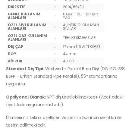
DİREKTİF
:
2014/68/EU
GENEL KULLANIM
HAVA – SU – BUHAR –
:
ALANLARI
YAĞ
ÖZEL SIVI KULLANIM
AŞINDIRICI OLMAYAN
:
ALANLARI
SIVILAR
ÖZEL GAZ KULLANIM
:
TEHLİKESİZ GAZLAR
ALANLARI
DIŞ ÇAP
:
17 mm (15 ALTI KÖŞE)
BOY
:
44 mm
AĞIRLIK
:
40 GR
Standart Diş Tipi:
Whitworth Paralel Boru Dişi (DIN ISO 228,
BSPP – British Standard Pipe Parallel), 55° standartlarına
uygundur.
Opsiyonel Olarak:
NPT diş üretilebilmektedir (Adet odaklı
fiyat farkı uygulanmaktadır).
Ürünlerimiz teknik özellikleri ve seri no bulunan sertifika ile
teslim edilmektedir.