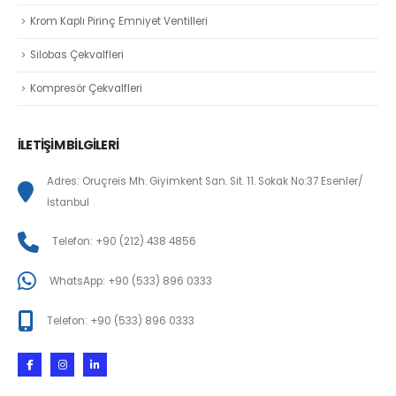
Krom Kaplı Pirinç Emniyet Ventilleri
Silobas Çekvalfleri
Kompresör Çekvalfleri
İLETİŞİM BİLGİLERİ
Adres: Oruçreis Mh. Giyimkent San. Sit. 11. Sokak No:37 Esenler/
İstanbul
Telefon: +90 (212) 438 4856
WhatsApp: +90 (533) 896 0333
Telefon: +90 (533) 896 0333