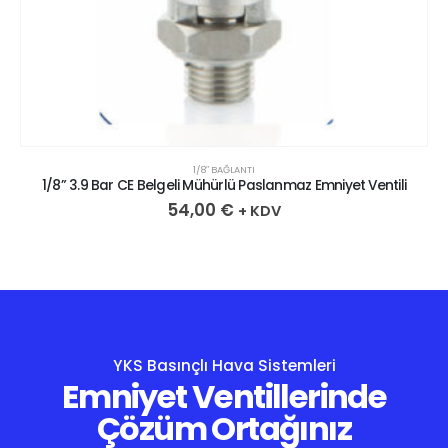
1/8″ BAĞLANTI
1/8” 3.9 Bar CE Belgeli Mühürlü Paslanmaz Emniyet Ventili
54,00
€
+ KDV
YKS Basınçlı Hava Sistemleri
Emniyet Ventillerinde
Çözüm Ortağınız