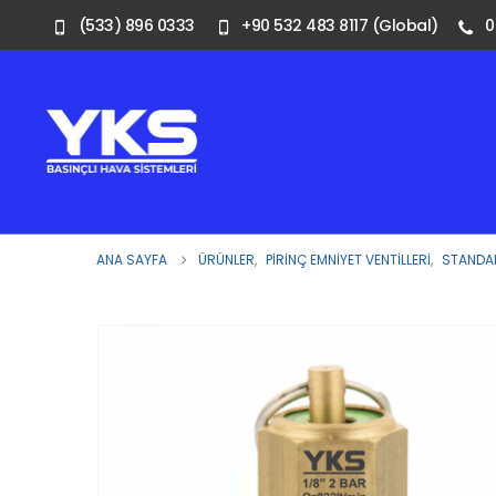
(533) 896 0333
+90 532 483 8117 (Global)
0
ANA SAYFA
ÜRÜNLER
,
PIRINÇ EMNIYET VENTILLERI
,
STANDAR