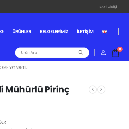
BAYI GIRIŞI
OG
ÜRÜNLER
BELGELERIMIZ
İLETIŞIM
0
 EMNIYET VENTILI
li Mühürlü Pirinç
ĞER