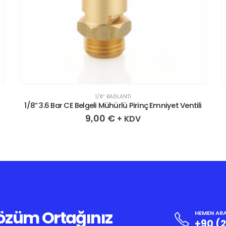
1/8″ BAĞLANTI
i
1/8” 3.6 Bar CE Belgeli Mühürlü Pirinç Emniyet Ventili
9,00
€
+ KDV
Çözüm Ortağınız
HEMEN ARA
+90 (