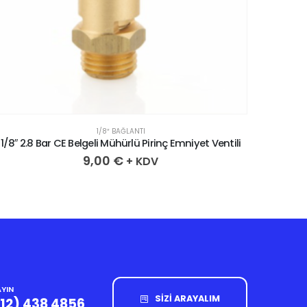
1/8″ BAĞLANTI
1/8″ 2.8 Bar CE Belgeli Mühürlü Pirinç Emniyet Ventili
1/8” 4.
9,00
€
+ KDV
YIN
SİZİ ARAYALIM
212) 438 4856