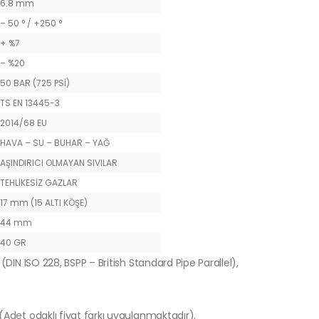
6.8 mm
– 50 ° / +250 °
+ %7
– %20
50 BAR (725 PSİ)
TS EN 13445-3
2014/68 EU
HAVA – SU – BUHAR – YAĞ
AŞINDIRICI OLMAYAN SIVILAR
TEHLİKESİZ GAZLAR
17 mm (15 ALTI KÖŞE)
44 mm
40 GR
(DIN ISO 228, BSPP – British Standard Pipe Parallel),
 (Adet odaklı fiyat farkı uygulanmaktadır).