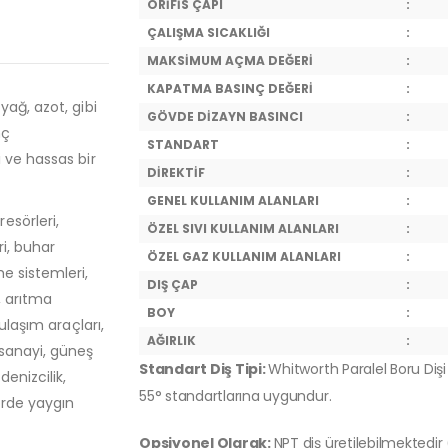
ORİFİS ÇAPI
:
ÇALIŞMA SICAKLIĞI
:
MAKSİMUM AÇMA DEĞERİ
:
KAPATMA BASINÇ DEĞERİ
:
yağ, azot, gibi
GÖVDE DİZAYN BASINCI
:
nç
STANDART
:
 ve hassas bir
DİREKTİF
:
GENEL KULLANIM ALANLARI
:
esörleri,
ÖZEL SIVI KULLANIM ALANLARI
:
ri, buhar
ÖZEL GAZ KULLANIM ALANLARI
:
e sistemleri,
DIŞ ÇAP
:
, arıtma
BOY
:
ulaşım araçları,
AĞIRLIK
:
 sanayi, güneş
Standart Diş Tipi:
Whitworth Paralel Boru Dişi 
denizcilik,
55° standartlarına uygundur.
örde yaygın
Opsiyonel Olarak:
NPT diş üretilebilmektedir