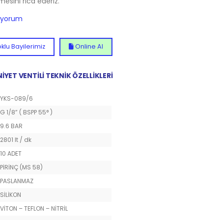
lmesini rica ederiz.
diyorum
klu Bayilerimiz
Online Al
NİYET VENTİLİ TEKNİK ÖZELLİKLERİ
YKS-089/6
G 1/8” ( BSPP 55° )
9.6 BAR
2801 lt / dk
10 ADET
PİRİNÇ (MS 58)
PASLANMAZ
SİLİKON
VİTON – TEFLON – NİTRİL