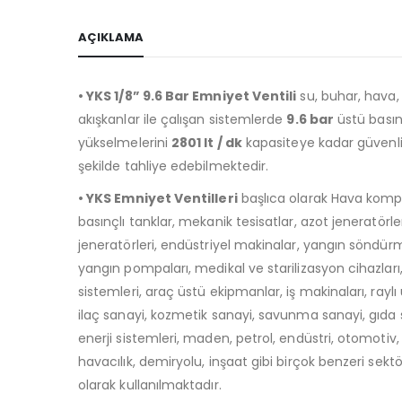
AÇIKLAMA
• YKS 1/8” 9.6 Bar Emniyet Ventili
su, buhar, hava, 
akışkanlar ile çalışan sistemlerde
9.6 bar
üstü bası
yükselmelerini
2801 lt / dk
kapasiteye kadar güvenli
şekilde tahliye edebilmektedir.
• YKS Emniyet Ventilleri
başlıca olarak Hava kompr
basınçlı tanklar, mekanik tesisatlar, azot jeneratörle
jeneratörleri, endüstriyel makinalar, yangın söndürm
yangın pompaları, medikal ve starilizasyon cihazları
sistemleri, araç üstü ekipmanlar, iş makinaları, raylı 
ilaç sanayi, kozmetik sanayi, savunma sanayi, gıda
enerji sistemleri, maden, petrol, endüstri, otomotiv, 
havacılık, demiryolu, inşaat gibi birçok benzeri sekt
olarak kullanılmaktadır.