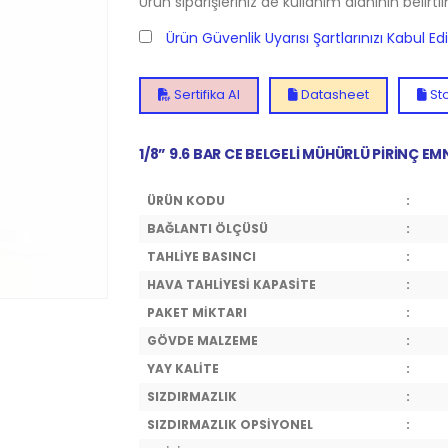
Ürün siparişleriniz de kullanım alanının belirti
Ürün Güvenlik Uyarısı Şartlarınızı Kabul E
Sertifika Al
Datasheet
Sto
1/8” 9.6 BAR CE BELGELİ MÜHÜRLÜ PİRİNÇ EM
ÜRÜN KODU
:
BAĞLANTI ÖLÇÜSÜ
:
TAHLİYE BASINCI
:
HAVA TAHLİYESİ KAPASİTE
:
PAKET MİKTARI
:
GÖVDE MALZEME
:
YAY KALİTE
:
SIZDIRMAZLIK
:
SIZDIRMAZLIK OPSİYONEL
: