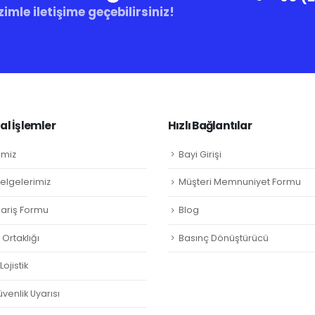
zimle iletişime geçebilirsiniz!
l İşlemler
Hızlı Bağlantılar
imiz
Bayi Girişi
Belgelerimiz
Müşteri Memnuniyet Formu
ipariş Formu
Blog
Ortaklığı
Basınç Dönüştürücü
ojistik
venlik Uyarısı