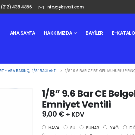
 (212) 438 4856
info@yksvalf.com
ANA SAYFA
HAKKIMIZDA
BAYILER
E-KATAL
T - ARA BASINÇ
,
1/8″ BAĞLANTI
1/8” 9.6 BAR CE BELGELI MÜHÜRLÜ PIRINÇ
1/8” 9.6 Bar CE Belge
Emniyet Ventili
9,00
€
+ KDV
HAVA
SU
BUHAR
YAĞ
Dİ