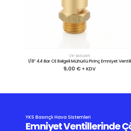
1/8″ BAĞLANTI
 Ventili
1/8” 4.4 Bar CE Belgeli Mühürlü Pirinç Emniyet Ventil
9,00
€
+ KDV
YKS Basınçlı Hava Sistemleri
Emniyet Ventillerinde 