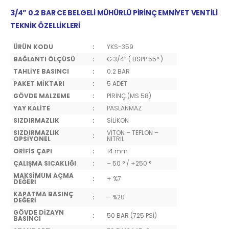
3/4” 0.2 BAR CE BELGELİ MÜHÜRLÜ PİRİNÇ EMNİYET VENTİLİ
TEKNİK ÖZELLİKLERİ
ÜRÜN KODU
:
YKS-359
BAĞLANTI ÖLÇÜSÜ
:
G 3/4” ( BSPP 55° )
TAHLİYE BASINCI
:
0.2 BAR
PAKET MİKTARI
:
5 ADET
GÖVDE MALZEME
:
PİRİNÇ (MS 58)
YAY KALİTE
:
PASLANMAZ
SIZDIRMAZLIK
:
SİLİKON
SIZDIRMAZLIK
VİTON – TEFLON –
:
OPSİYONEL
NİTRİL
ORİFİS ÇAPI
:
14 mm
ÇALIŞMA SICAKLIĞI
:
– 50 ° / +250 °
MAKSİMUM AÇMA
:
+ %7
DEĞERİ
KAPATMA BASINÇ
:
– %20
DEĞERİ
GÖVDE DİZAYN
:
50 BAR (725 PSİ)
BASINCI