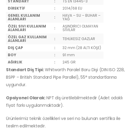
STANDART
:
TS EN 13445-3
DİREKTİF
:
2014/68 EU
GENEL KULLANIM
HAVA – SU – BUHAR –
:
ALANLARI
YAĞ
ÖZEL SIVI KULLANIM
AŞINDIRICI OLMAYAN
:
ALANLARI
SIVILAR
ÖZEL GAZ KULLANIM
:
TEHLİKESİZ GAZLAR
ALANLARI
DIŞ ÇAP
:
32 mm (28 ALTI KÖŞE)
BOY
:
91 mm
AĞIRLIK
:
245 GR
Standart Diş Tipi:
Whitworth Paralel Boru Dişi (DIN ISO 228,
BSPP – British Standard Pipe Parallel), 55° standartlarına
uygundur.
Opsiyonel Olarak:
NPT diş üretilebilmektedir (Adet odaklı
fiyat farkı uygulanmaktadır).
Ürünlerimiz teknik özellikleri ve seri no bulunan sertifika ile
teslim edilmektedir.