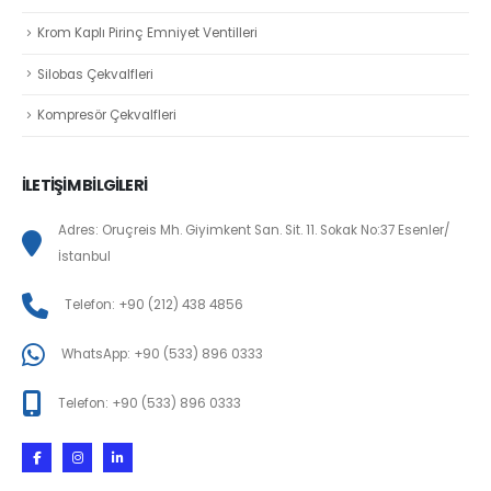
Krom Kaplı Pirinç Emniyet Ventilleri
Silobas Çekvalfleri
Kompresör Çekvalfleri
İLETİŞİM BİLGİLERİ
Adres: Oruçreis Mh. Giyimkent San. Sit. 11. Sokak No:37 Esenler/
İstanbul
Telefon: +90 (212) 438 4856
WhatsApp: +90 (533) 896 0333
Telefon: +90 (533) 896 0333