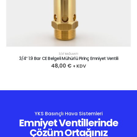
3/4" BAĞLANTI
3/4″ 1.9 Bar CE Belgeli Mühürlü Pirinç Emniyet Ventili
48,00
€
+ KDV
YKS Basınçlı Hava Sistemleri
Emniyet Ventillerinde
Çözüm Ortağınız