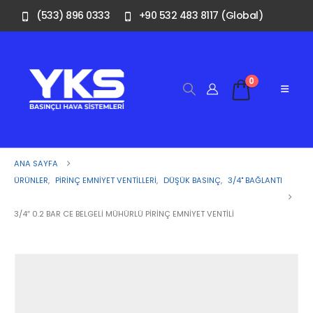
(533) 896 0333
+90 532 483 8117 (Global)
0
ANA SAYFA
ÜRÜNLER
,
PIRINÇ EMNIYET VENTILLERI
,
DÜŞÜK BASINÇ
,
3/4" BAĞLANTI
3/4″ 0.2 BAR CE BELGELI MÜHÜRLÜ PIRINÇ EMNIYET VENTILI