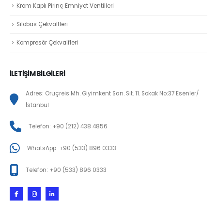
Krom Kaplı Pirinç Emniyet Ventilleri
Silobas Çekvalfleri
Kompresör Çekvalfleri
İLETİŞİM BİLGİLERİ
Adres: Oruçreis Mh. Giyimkent San. Sit. 11. Sokak No:37 Esenler/
İstanbul
Telefon: +90 (212) 438 4856
WhatsApp: +90 (533) 896 0333
Telefon: +90 (533) 896 0333