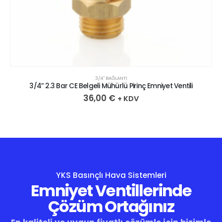
3/4″ BAĞLANTI
3/4” 2.3 Bar CE Belgeli Mühürlü Pirinç Emniyet Ventili
36,00
€
+ KDV
YKS Basınçlı Hava Sistemleri
Emniyet Ventillerinde
Çözüm Ortağınız