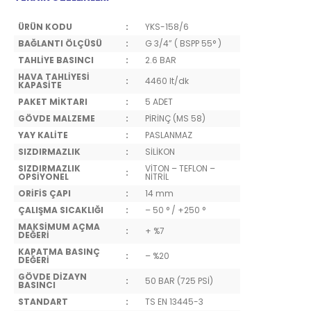
ÜRÜN KODU
:
YKS-158/6
BAĞLANTI ÖLÇÜSÜ
:
G 3/4” ( BSPP 55° )
TAHLİYE BASINCI
:
2.6 BAR
HAVA TAHLİYESİ
:
4460 lt/dk
KAPASİTE
PAKET MİKTARI
:
5 ADET
GÖVDE MALZEME
:
PİRİNÇ (MS 58)
YAY KALİTE
:
PASLANMAZ
SIZDIRMAZLIK
:
SİLİKON
SIZDIRMAZLIK
VİTON – TEFLON –
:
OPSİYONEL
NİTRİL
ORİFİS ÇAPI
:
14 mm
ÇALIŞMA SICAKLIĞI
:
– 50 ° / +250 °
MAKSİMUM AÇMA
:
+ %7
DEĞERİ
KAPATMA BASINÇ
:
– %20
DEĞERİ
GÖVDE DİZAYN
:
50 BAR (725 PSİ)
BASINCI
STANDART
:
TS EN 13445-3