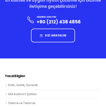
En kaliteli ve uygun fiyatlı çözümle için bizimle
iletişime geçebilirsiniz!
HEMEN ARAYIN
+90 (212) 438 4856
SİZİ ARAYALIM
Yasal Bilgiler
KVKK, Gizlilik, Güvenlik
Site Kullanım Şartları
Ödeme ve Teslimat