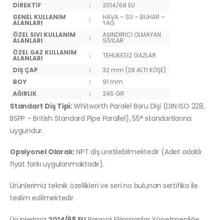
DİREKTİF
:
2014/68 EU
GENEL KULLANIM
HAVA – SU – BUHAR –
:
ALANLARI
YAĞ
ÖZEL SIVI KULLANIM
AŞINDIRICI OLMAYAN
:
ALANLARI
SIVILAR
ÖZEL GAZ KULLANIM
:
TEHLİKESİZ GAZLAR
ALANLARI
DIŞ ÇAP
:
32 mm (28 ALTI KÖŞE)
BOY
:
91 mm
AĞIRLIK
:
245 GR
Standart Diş Tipi:
Whitworth Paralel Boru Dişi (DIN ISO 228,
BSPP – British Standard Pipe Parallel), 55° standartlarına
uygundur.
Opsiyonel Olarak:
NPT diş üretilebilmektedir (Adet odaklı
fiyat farkı uygulanmaktadır).
Ürünlerimiz teknik özellikleri ve seri no bulunan sertifika ile
teslim edilmektedir.
Ürünlerimiz
2014/68 EU
Basınçlı Ekipmanlar Yönetmenliğe