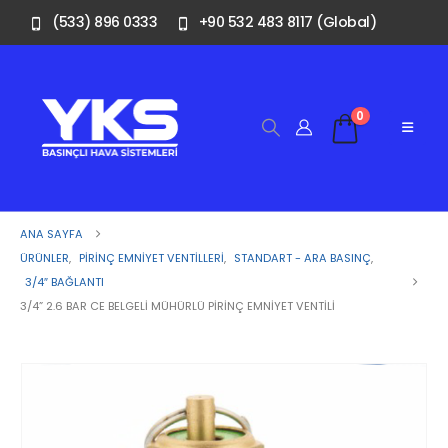
(533) 896 0333
+90 532 483 8117 (Global)
0
ANA SAYFA
ÜRÜNLER
,
PIRINÇ EMNIYET VENTILLERI
,
STANDART - ARA BASINÇ
,
3/4″ BAĞLANTI
3/4” 2.6 BAR CE BELGELI MÜHÜRLÜ PIRINÇ EMNIYET VENTILI