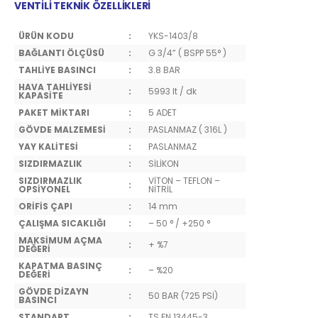
VENTİLİ TEKNİK ÖZELLİKLERİ
ÜRÜN KODU
:
YKS-1403/8
BAĞLANTI ÖLÇÜSÜ
:
G 3/4” ( BSPP 55° )
TAHLİYE BASINCI
:
3.8 BAR
HAVA TAHLİYESİ
:
5993 lt / dk
KAPASİTE
PAKET MİKTARI
:
5 ADET
GÖVDE MALZEMESİ
:
PASLANMAZ ( 316L )
YAY KALİTESİ
:
PASLANMAZ
SIZDIRMAZLIK
:
SİLİKON
SIZDIRMAZLIK
VİTON – TEFLON –
:
OPSİYONEL
NİTRİL
ORİFİS ÇAPI
:
14 mm
ÇALIŞMA SICAKLIĞI
:
– 50 ° / +250 °
MAKSİMUM AÇMA
:
+ %7
DEĞERİ
KAPATMA BASINÇ
:
– %20
DEĞERİ
GÖVDE DİZAYN
:
50 BAR (725 PSİ)
BASINCI
STANDART
:
TS EN 13445-3