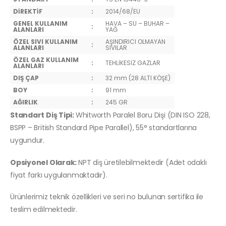
DİREKTİF
:
2014/68/EU
GENEL KULLANIM
HAVA – SU – BUHAR –
:
ALANLARI
YAĞ
ÖZEL SIVI KULLANIM
AŞINDIRICI OLMAYAN
:
ALANLARI
SIVILAR
ÖZEL GAZ KULLANIM
:
TEHLİKESİZ GAZLAR
ALANLARI
DIŞ ÇAP
:
32 mm (28 ALTI KÖŞE)
BOY
:
91 mm
AĞIRLIK
:
245 GR
Standart Diş Tipi:
Whitworth Paralel Boru Dişi (DIN ISO 228,
BSPP – British Standard Pipe Parallel), 55° standartlarına
uygundur.
Opsiyonel Olarak:
NPT diş üretilebilmektedir (Adet odaklı
fiyat farkı uygulanmaktadır).
Ürünlerimiz teknik özellikleri ve seri no bulunan sertifika ile
teslim edilmektedir.