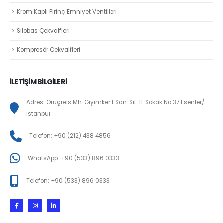
Krom Kaplı Pirinç Emniyet Ventilleri
Silobas Çekvalfleri
Kompresör Çekvalfleri
İLETİŞİM BİLGİLERİ
Adres: Oruçreis Mh. Giyimkent San. Sit. 11. Sokak No:37 Esenler/
İstanbul
Telefon: +90 (212) 438 4856
WhatsApp: +90 (533) 896 0333
Telefon: +90 (533) 896 0333