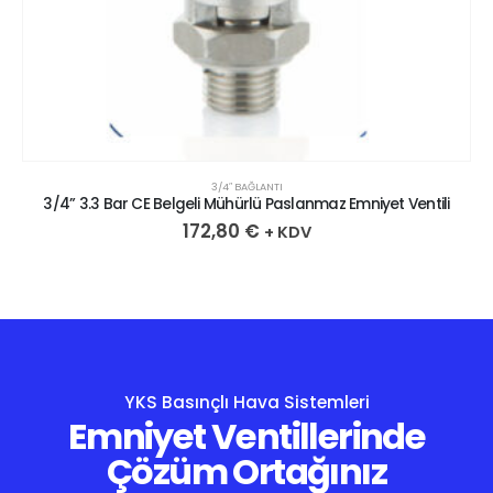
3/4″ BAĞLANTI
3/4” 3.3 Bar CE Belgeli Mühürlü Paslanmaz Emniyet Ventili
172,80
€
+ KDV
YKS Basınçlı Hava Sistemleri
Emniyet Ventillerinde
Çözüm Ortağınız