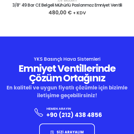
3/8″ BAĞLANTI
3/8” 49 Bar CE Belgeli Mühürlü Paslanmaz Emniyet Ventili
480,00
€
+ KDV
YKS Basınçlı Hava Sistemleri
Emniyet Ventillerinde
Çözüm Ortağınız
En kaliteli ve uygun fiyatlı çözümle için bizimle
iletişime geçebilirsiniz!
HEMEN ARAYIN
+90 (212) 438 4856
SİZİ ARAYALIM