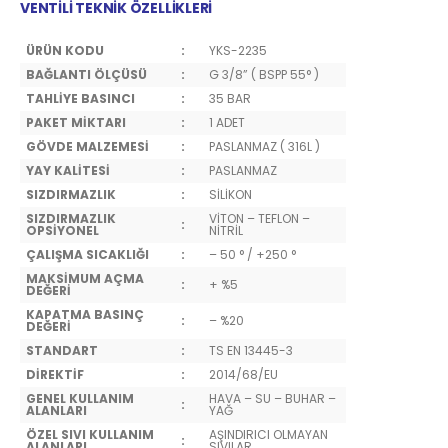
VENTİLİ TEKNİK ÖZELLİKLERİ
ÜRÜN KODU
:
YKS-2235
BAĞLANTI ÖLÇÜSÜ
:
G 3/8” ( BSPP 55° )
TAHLİYE BASINCI
:
35 BAR
PAKET MİKTARI
:
1 ADET
GÖVDE MALZEMESİ
:
PASLANMAZ ( 316L )
YAY KALİTESİ
:
PASLANMAZ
SIZDIRMAZLIK
:
SİLİKON
SIZDIRMAZLIK
VİTON – TEFLON –
:
OPSİYONEL
NİTRİL
ÇALIŞMA SICAKLIĞI
:
– 50 ° / +250 °
MAKSİMUM AÇMA
:
+ %5
DEĞERİ
KAPATMA BASINÇ
:
– %20
DEĞERİ
STANDART
:
TS EN 13445-3
DİREKTİF
:
2014/68/EU
GENEL KULLANIM
HAVA – SU – BUHAR –
:
ALANLARI
YAĞ
ÖZEL SIVI KULLANIM
AŞINDIRICI OLMAYAN
:
ALANLARI
SIVILAR