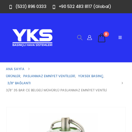
(533) 896 0333
+90 532 483 8117 (Global)
0
ANA SAYFA
ÜRÜNLER
,
PASLANMAZ EMNIYET VENTILLERI
,
YÜKSEK BASINÇ
,
3/8″ BAĞLANTI
3/8” 35 BAR CE BELGELI MÜHÜRLÜ PASLANMAZ EMNIYET VENTILI