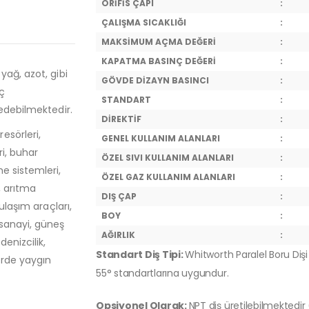
ORİFİS ÇAPI
:
ÇALIŞMA SICAKLIĞI
:
MAKSİMUM AÇMA DEĞERİ
:
KAPATMA BASINÇ DEĞERİ
:
yağ, azot, gibi
GÖVDE DİZAYN BASINCI
:
ç
STANDART
:
 edebilmektedir.
DİREKTİF
:
esörleri,
GENEL KULLANIM ALANLARI
:
ri, buhar
ÖZEL SIVI KULLANIM ALANLARI
:
e sistemleri,
ÖZEL GAZ KULLANIM ALANLARI
:
, arıtma
DIŞ ÇAP
:
ulaşım araçları,
BOY
:
 sanayi, güneş
AĞIRLIK
:
denizcilik,
Standart Diş Tipi:
Whitworth Paralel Boru Dişi 
örde yaygın
55° standartlarına uygundur.
Opsiyonel Olarak:
NPT diş üretilebilmektedir