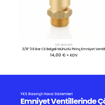
3/8″ BAĞLANTI
 Ventili
3/8” 3.6 Bar CE Belgeli Mühürlü Pirinç Emniyet Ventil
14,00
€
+ KDV
YKS Basınçlı Hava Sistemleri
Emniyet Ventillerinde 