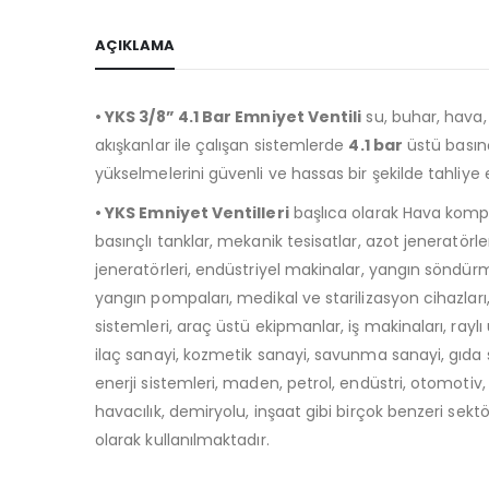
AÇIKLAMA
• YKS 3/8” 4.1 Bar Emniyet Ventili
su, buhar, hava, 
akışkanlar ile çalışan sistemlerde
4.1 bar
üstü basın
yükselmelerini güvenli ve hassas bir şekilde tahliye
• YKS Emniyet Ventilleri
başlıca olarak Hava kompr
basınçlı tanklar, mekanik tesisatlar, azot jeneratörle
jeneratörleri, endüstriyel makinalar, yangın söndürm
yangın pompaları, medikal ve starilizasyon cihazları
sistemleri, araç üstü ekipmanlar, iş makinaları, raylı 
ilaç sanayi, kozmetik sanayi, savunma sanayi, gıda
enerji sistemleri, maden, petrol, endüstri, otomotiv, 
havacılık, demiryolu, inşaat gibi birçok benzeri sekt
olarak kullanılmaktadır.