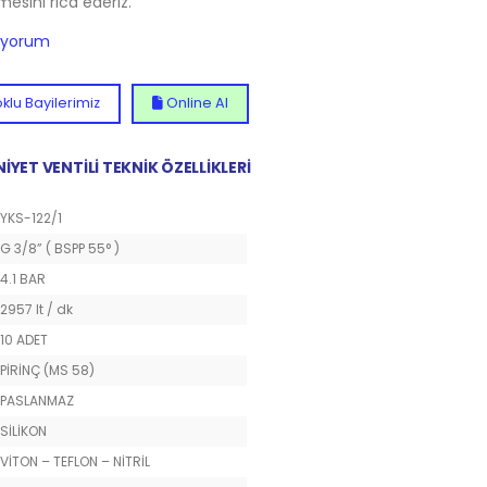
lmesini rica ederiz.
diyorum
klu Bayilerimiz
Online Al
NİYET VENTİLİ TEKNİK ÖZELLİKLERİ
YKS-122/1
G 3/8” ( BSPP 55° )
4.1 BAR
2957 lt / dk
10 ADET
PİRİNÇ (MS 58)
PASLANMAZ
SİLİKON
VİTON – TEFLON – NİTRİL