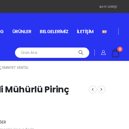
BAYI GIRIŞI
OG
ÜRÜNLER
BELGELERIMIZ
İLETIŞIM
0
Ç EMNIYET VENTILI
li Mühürlü Pirinç
ĞER