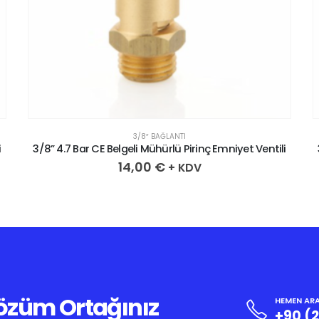
3/8″ BAĞLANTI
i
3/8” 4.7 Bar CE Belgeli Mühürlü Pirinç Emniyet Ventili
14,00
€
+ KDV
Çözüm Ortağınız
HEMEN ARA
+90 (