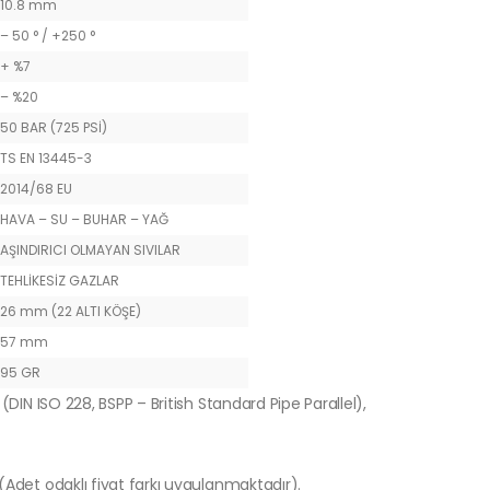
10.8 mm
– 50 ° / +250 °
+ %7
– %20
50 BAR (725 PSİ)
TS EN 13445-3
2014/68 EU
HAVA – SU – BUHAR – YAĞ
AŞINDIRICI OLMAYAN SIVILAR
TEHLİKESİZ GAZLAR
26 mm (22 ALTI KÖŞE)
57 mm
95 GR
(DIN ISO 228, BSPP – British Standard Pipe Parallel),
 (Adet odaklı fiyat farkı uygulanmaktadır).