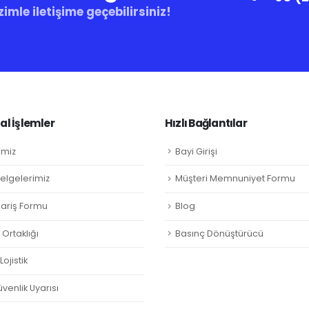
zimle iletişime geçebilirsiniz!
l İşlemler
Hızlı Bağlantılar
imiz
Bayi Girişi
Belgelerimiz
Müşteri Memnuniyet Formu
ipariş Formu
Blog
Ortaklığı
Basınç Dönüştürücü
ojistik
venlik Uyarısı