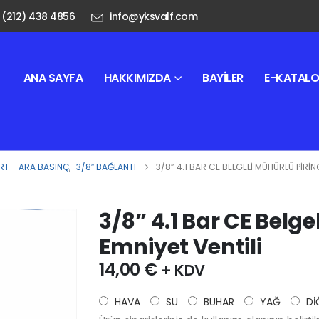
 (212) 438 4856
info@yksvalf.com
ANA SAYFA
HAKKIMIZDA
BAYILER
E-KATAL
T - ARA BASINÇ
,
3/8″ BAĞLANTI
3/8” 4.1 BAR CE BELGELI MÜHÜRLÜ PIRIN
3/8” 4.1 Bar CE Belge
Emniyet Ventili
14,00
€
+ KDV
HAVA
SU
BUHAR
YAĞ
Dİ