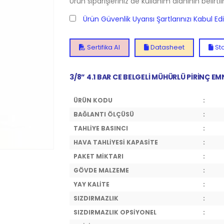
Ürün siparişleriniz de kullanım alanının belirti
Ürün Güvenlik Uyarısı Şartlarınızı Kabul E
Sertifika Al
Datasheet
Sto
3/8” 4.1 BAR CE BELGELİ MÜHÜRLÜ PİRİNÇ EM
ÜRÜN KODU
:
BAĞLANTI ÖLÇÜSÜ
:
TAHLİYE BASINCI
:
HAVA TAHLİYESİ KAPASİTE
:
PAKET MİKTARI
:
GÖVDE MALZEME
:
YAY KALİTE
:
SIZDIRMAZLIK
:
SIZDIRMAZLIK OPSİYONEL
: