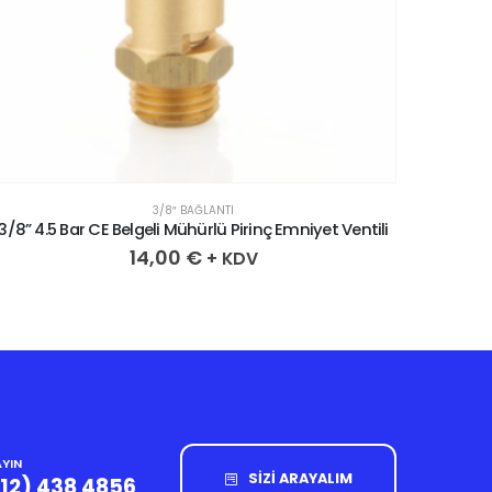
3/8″ BAĞLANTI
3/8” 4.5 Bar CE Belgeli Mühürlü Pirinç Emniyet Ventili
3/8” 3.
14,00
€
+ KDV
YIN
SİZİ ARAYALIM
212) 438 4856