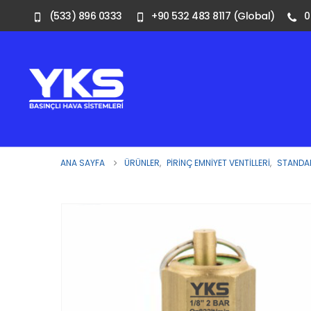
(533) 896 0333
+90 532 483 8117 (Global)
0
ANA SAYFA
ÜRÜNLER
,
PIRINÇ EMNIYET VENTILLERI
,
STANDAR