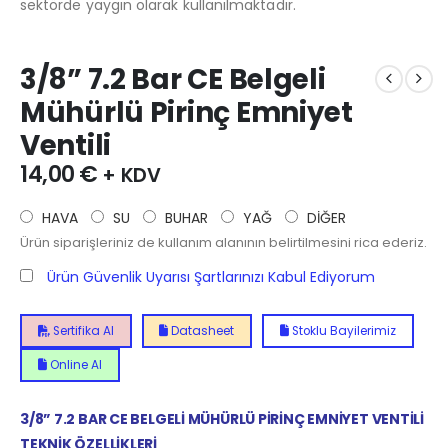
sektörde yaygın olarak kullanılmaktadır.
3/8” 7.2 Bar CE Belgeli
Mühürlü Pirinç Emniyet
Ventili
14,00
€
+ KDV
HAVA
SU
BUHAR
YAĞ
DİĞER
Ürün siparişleriniz de kullanım alanının belirtilmesini rica ederiz.
Ürün Güvenlik Uyarısı Şartlarınızı Kabul Ediyorum
Sertifika Al
Datasheet
Stoklu Bayilerimiz
Online Al
3/8” 7.2 BAR CE BELGELİ MÜHÜRLÜ PİRİNÇ EMNİYET VENTİLİ
TEKNİK ÖZELLİKLERİ