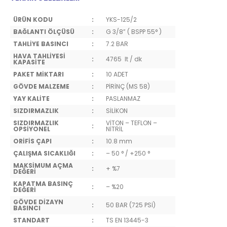
ÜRÜN KODU
:
YKS-125/2
BAĞLANTI ÖLÇÜSÜ
:
G 3/8” ( BSPP 55° )
TAHLİYE BASINCI
:
7.2 BAR
HAVA TAHLİYESİ
:
4765 lt / dk
KAPASİTE
PAKET MİKTARI
:
10 ADET
GÖVDE MALZEME
:
PİRİNÇ (MS 58)
YAY KALİTE
:
PASLANMAZ
SIZDIRMAZLIK
:
SİLİKON
SIZDIRMAZLIK
VİTON – TEFLON –
:
OPSİYONEL
NİTRİL
ORİFİS ÇAPI
:
10.8 mm
ÇALIŞMA SICAKLIĞI
:
– 50 ° / +250 °
MAKSİMUM AÇMA
:
+ %7
DEĞERİ
KAPATMA BASINÇ
:
– %20
DEĞERİ
GÖVDE DİZAYN
:
50 BAR (725 PSİ)
BASINCI
STANDART
:
TS EN 13445-3