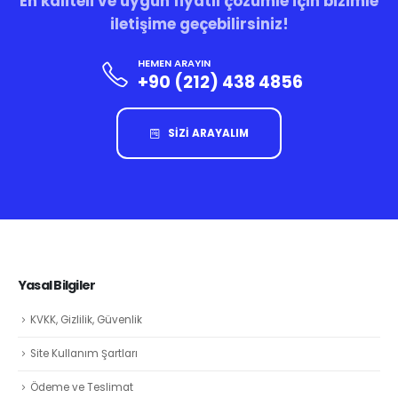
En kaliteli ve uygun fiyatlı çözümle için bizimle
iletişime geçebilirsiniz!
HEMEN ARAYIN
+90 (212) 438 4856
SİZİ ARAYALIM
Yasal Bilgiler
KVKK, Gizlilik, Güvenlik
Site Kullanım Şartları
Ödeme ve Teslimat