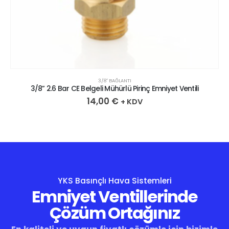
3/8″ BAĞLANTI
3/8” 2.6 Bar CE Belgeli Mühürlü Pirinç Emniyet Ventili
14,00
€
+ KDV
YKS Basınçlı Hava Sistemleri
Emniyet Ventillerinde
Çözüm Ortağınız