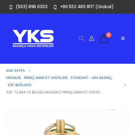
(533) 896 0333
+90 532 483 8117 (Global)
0
ANA SAYFA
ÜRÜNLER
,
PIRINÇ EMNIYET VENTILLERI
,
STANDART - ARA BASINÇ
,
3/8″ BAĞLANTI
3/8” 7.2 BAR CE BELGELI MÜHÜRLÜ PIRINÇ EMNIYET VENTILI