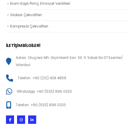
Krom Kaplı Pirinç Emniyet Ventilleri
Silobas Çekvalfleri
Kompresör Çekvalfleri
İLETİŞİM BİLGİLERİ
Adres: Oruçreis Mh. Giyimkent San. Sit. 11. Sokak No:37 Esenler/
İstanbul
Telefon: +90 (212) 438 4856
WhatsApp: +90 (533) 896 0333
Telefon: +90 (533) 896 0333