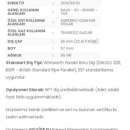
DİREKTİF
:
2014/68 EU
GENEL KULLANIM
HAVA – SU – BUHAR –
:
ALANLARI
YAĞ
ÖZEL SIVI KULLANIM
AŞINDIRICI OLMAYAN
:
ALANLARI
SIVILAR
ÖZEL GAZ KULLANIM
:
TEHLİKESİZ GAZLAR
ALANLARI
DIŞ ÇAP
:
26 mm (22 ALTI KÖŞE)
BOY
:
57 mm
AĞIRLIK
:
95 GR
Standart Diş Tipi:
Whitworth Paralel Boru Dişi (DIN ISO 228,
BSPP – British Standard Pipe Parallel), 55° standartlarına
uygundur.
Opsiyonel Olarak:
NPT diş üretilebilmektedir (Adet odaklı
fiyat farkı uygulanmaktadır).
Ürünlerimiz teknik özellikleri ve seri no bulunan sertifika ile
teslim edilmektedir.
Ürünlerimiz
2014/68 EU
Basınçlı Ekipmanlar Yönetmenliğe