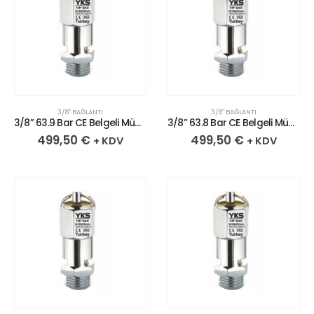
3/8″ BAĞLANTI
3/8″ BAĞLANTI
3/8” 63.9 Bar CE Belgeli Mühürlü Krom Kaplı Pirinç Emniyet Ventili
3/8” 63.8 Bar CE Belgeli Mühürlü Krom Kaplı Pirinç Emniyet Ventili
499,50
€
499,50
€
+ KDV
+ KDV