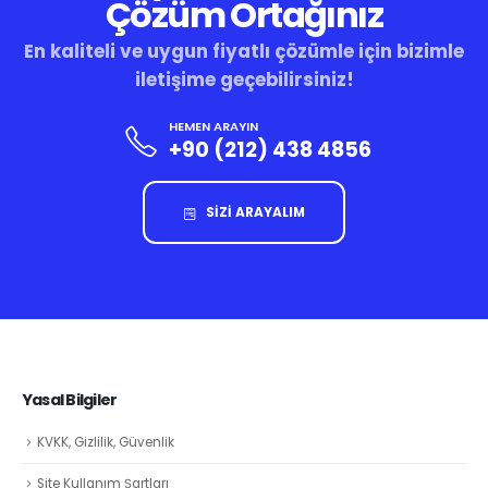
Çözüm Ortağınız
En kaliteli ve uygun fiyatlı çözümle için bizimle
iletişime geçebilirsiniz!
HEMEN ARAYIN
+90 (212) 438 4856
SİZİ ARAYALIM
Yasal Bilgiler
KVKK, Gizlilik, Güvenlik
Site Kullanım Şartları