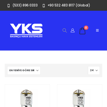
(533) 896 0333
+90 532 483 8117 (Global)
0