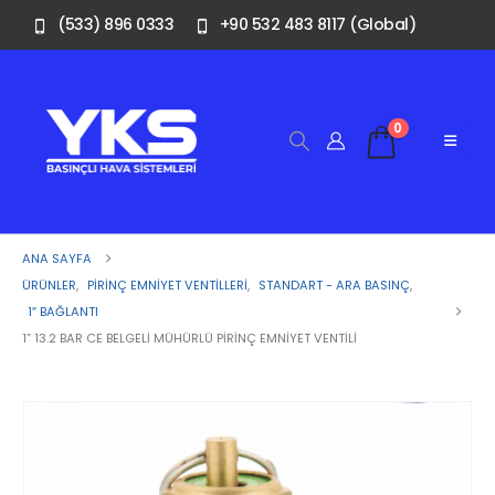
(533) 896 0333
+90 532 483 8117 (Global)
0
ANA SAYFA
ÜRÜNLER
,
PIRINÇ EMNIYET VENTILLERI
,
STANDART - ARA BASINÇ
,
1″ BAĞLANTI
1” 13.2 BAR CE BELGELI MÜHÜRLÜ PIRINÇ EMNIYET VENTILI