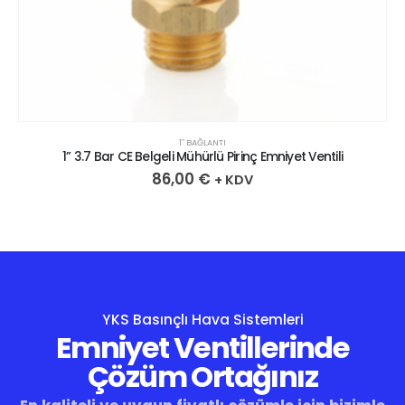
1″ BAĞLANTI
1” 3.7 Bar CE Belgeli Mühürlü Pirinç Emniyet Ventili
86,00
€
+ KDV
YKS Basınçlı Hava Sistemleri
Emniyet Ventillerinde
Çözüm Ortağınız