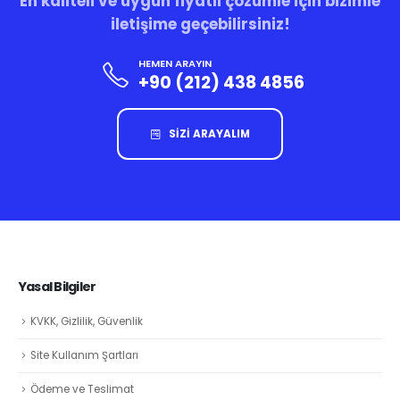
En kaliteli ve uygun fiyatlı çözümle için bizimle
iletişime geçebilirsiniz!
HEMEN ARAYIN
+90 (212) 438 4856
SİZİ ARAYALIM
Yasal Bilgiler
KVKK, Gizlilik, Güvenlik
Site Kullanım Şartları
Ödeme ve Teslimat