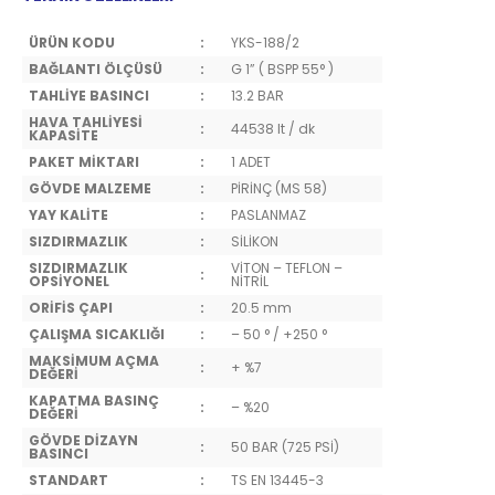
ÜRÜN KODU
:
YKS-188/2
BAĞLANTI ÖLÇÜSÜ
:
G 1” ( BSPP 55° )
TAHLİYE BASINCI
:
13.2 BAR
HAVA TAHLİYESİ
:
44538 lt / dk
KAPASİTE
PAKET MİKTARI
:
1 ADET
GÖVDE MALZEME
:
PİRİNÇ (MS 58)
YAY KALİTE
:
PASLANMAZ
SIZDIRMAZLIK
:
SİLİKON
SIZDIRMAZLIK
VİTON – TEFLON –
:
OPSİYONEL
NİTRİL
ORİFİS ÇAPI
:
20.5 mm
ÇALIŞMA SICAKLIĞI
:
– 50 ° / +250 °
MAKSİMUM AÇMA
:
+ %7
DEĞERİ
KAPATMA BASINÇ
:
– %20
DEĞERİ
GÖVDE DİZAYN
:
50 BAR (725 PSİ)
BASINCI
STANDART
:
TS EN 13445-3