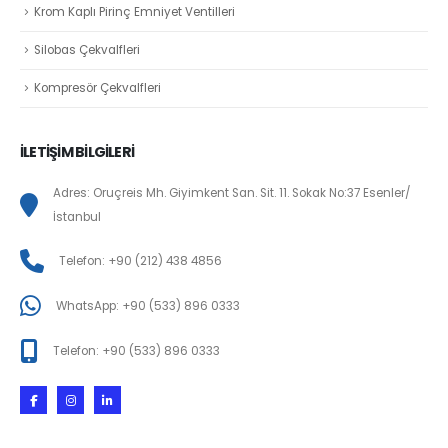
Krom Kaplı Pirinç Emniyet Ventilleri
Silobas Çekvalfleri
Kompresör Çekvalfleri
İLETİŞİM BİLGİLERİ
Adres: Oruçreis Mh. Giyimkent San. Sit. 11. Sokak No:37 Esenler/
İstanbul
Telefon: +90 (212) 438 4856
WhatsApp: +90 (533) 896 0333
Telefon: +90 (533) 896 0333