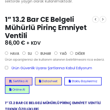
sektörde yaygın olarak kullanılmaktadır.
1” 13.2 Bar CE Belgeli
Mühürlü Pirinç Emniyet
Ventili
86,00
€
+ KDV
HAVA
SU
BUHAR
YAĞ
DİĞER
Ürün siparişleriniz de kullanım alanının belirtilmesini rica ederiz.
Ürün Güvenlik Uyarısı Şartlarınızı Kabul Ediyorum
Sertifika Al
Datasheet
Stoklu Bayilerimiz
Online Al
1” 13.2 BAR CE BELGELİ MÜHÜRLÜ PİRİNÇ EMNİYET VENTİLİ
TEKNİK ÖZELLİKLERİ