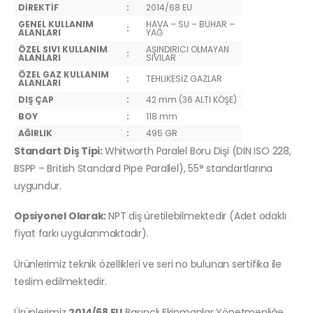
DİREKTİF
:
2014/68 EU
GENEL KULLANIM
HAVA – SU – BUHAR –
:
ALANLARI
YAĞ
ÖZEL SIVI KULLANIM
AŞINDIRICI OLMAYAN
:
ALANLARI
SIVILAR
ÖZEL GAZ KULLANIM
:
TEHLİKESİZ GAZLAR
ALANLARI
DIŞ ÇAP
:
42 mm (36 ALTI KÖŞE)
BOY
:
118 mm
AĞIRLIK
:
495 GR
Standart Diş Tipi:
Whitworth Paralel Boru Dişi (DIN ISO 228,
BSPP – British Standard Pipe Parallel), 55° standartlarına
uygundur.
Opsiyonel Olarak:
NPT diş üretilebilmektedir (Adet odaklı
fiyat farkı uygulanmaktadır).
Ürünlerimiz teknik özellikleri ve seri no bulunan sertifika ile
teslim edilmektedir.
Ürünlerimiz
2014/68 EU
Basınçlı Ekipmanlar Yönetmenliğe