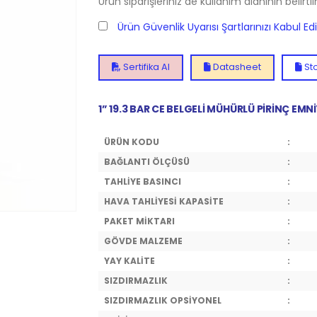
Ürün siparişleriniz de kullanım alanının belirti
Ürün Güvenlik Uyarısı Şartlarınızı Kabul E
Sertifika Al
Datasheet
Sto
1” 19.3 BAR CE BELGELİ MÜHÜRLÜ PİRİNÇ EMNİ
ÜRÜN KODU
:
BAĞLANTI ÖLÇÜSÜ
:
TAHLİYE BASINCI
:
HAVA TAHLİYESİ KAPASİTE
:
PAKET MİKTARI
:
GÖVDE MALZEME
:
YAY KALİTE
:
SIZDIRMAZLIK
:
SIZDIRMAZLIK OPSİYONEL
: