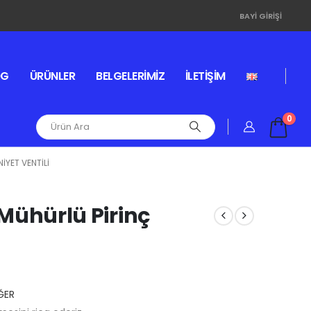
BAYI GIRIŞI
OG
ÜRÜNLER
BELGELERIMIZ
İLETIŞIM
0
IYET VENTILI
i Mühürlü Pirinç
ĞER