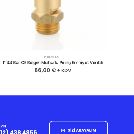
1″ BAĞLANTI
1” 3.3 Bar CE Belgeli Mühürlü Pirinç Emniyet Ventili
1” 3.6
86,00
€
+ KDV
YIN
SİZİ ARAYALIM
212) 438 4856