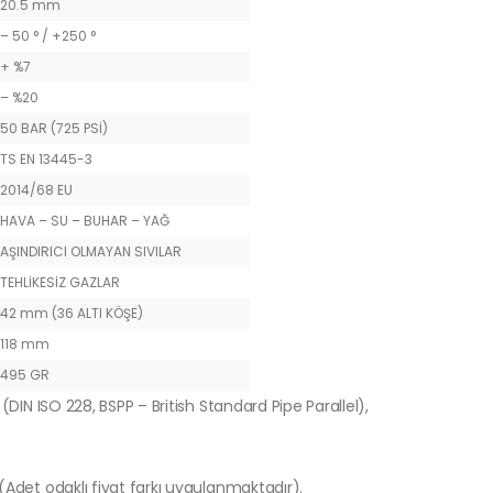
20.5 mm
– 50 ° / +250 °
+ %7
– %20
50 BAR (725 PSİ)
TS EN 13445-3
2014/68 EU
HAVA – SU – BUHAR – YAĞ
AŞINDIRICI OLMAYAN SIVILAR
TEHLİKESİZ GAZLAR
42 mm (36 ALTI KÖŞE)
118 mm
495 GR
(DIN ISO 228, BSPP – British Standard Pipe Parallel),
 (Adet odaklı fiyat farkı uygulanmaktadır).