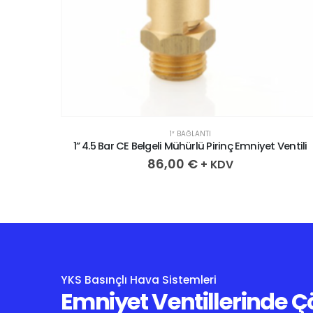
1″ BAĞLANTI
entili
1” 4.5 Bar CE Belgeli Mühürlü Pirinç Emniyet Ventili
86,00
€
+ KDV
YKS Basınçlı Hava Sistemleri
Emniyet Ventillerinde 