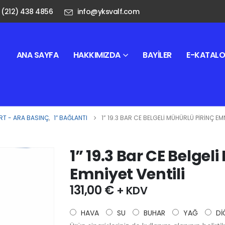
 (212) 438 4856
info@yksvalf.com
ANA SAYFA
HAKKIMIZDA
BAYILER
E-KATAL
T - ARA BASINÇ
,
1″ BAĞLANTI
1” 19.3 BAR CE BELGELI MÜHÜRLÜ PIRINÇ EMN
1” 19.3 Bar CE Belgel
Emniyet Ventili
131,00
€
+ KDV
HAVA
SU
BUHAR
YAĞ
Dİ