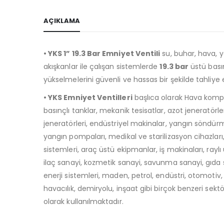
AÇIKLAMA
• YKS 1” 19.3 Bar Emniyet Ventili
su, buhar, hava, ya
akışkanlar ile çalışan sistemlerde
19.3 bar
üstü bası
yükselmelerini güvenli ve hassas bir şekilde tahliye
• YKS Emniyet Ventilleri
başlıca olarak Hava kompr
basınçlı tanklar, mekanik tesisatlar, azot jeneratörle
jeneratörleri, endüstriyel makinalar, yangın söndürm
yangın pompaları, medikal ve starilizasyon cihazları
sistemleri, araç üstü ekipmanlar, iş makinaları, raylı 
ilaç sanayi, kozmetik sanayi, savunma sanayi, gıda
enerji sistemleri, maden, petrol, endüstri, otomotiv, 
havacılık, demiryolu, inşaat gibi birçok benzeri sekt
olarak kullanılmaktadır.