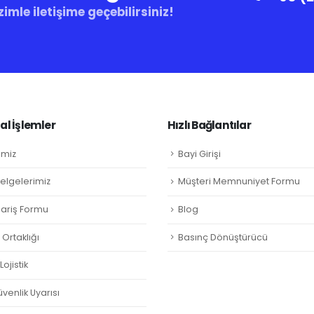
zimle iletişime geçebilirsiniz!
l İşlemler
Hızlı Bağlantılar
imiz
Bayi Girişi
Belgelerimiz
Müşteri Memnuniyet Formu
ipariş Formu
Blog
Ortaklığı
Basınç Dönüştürücü
ojistik
venlik Uyarısı