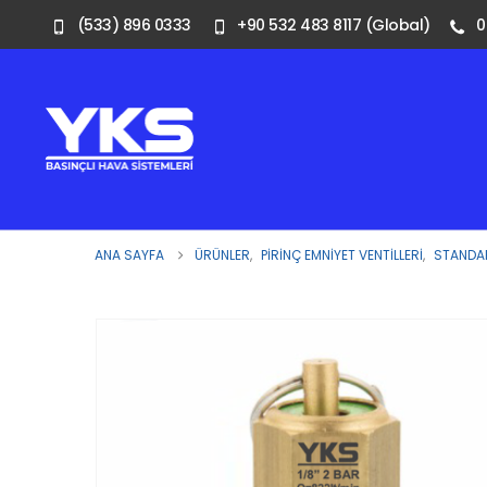
(533) 896 0333
+90 532 483 8117 (Global)
0
ANA SAYFA
ÜRÜNLER
,
PIRINÇ EMNIYET VENTILLERI
,
STANDAR