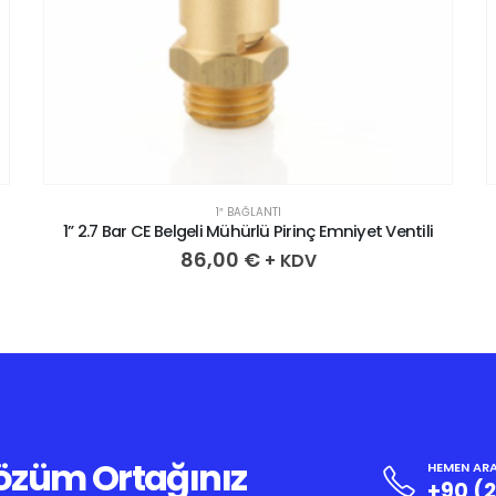
1″ BAĞLANTI
1” 2.7 Bar CE Belgeli Mühürlü Pirinç Emniyet Ventili
86,00
€
+ KDV
Çözüm Ortağınız
HEMEN ARA
+90 (