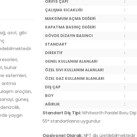
ORİFİS ÇAPI
:
ÇALIŞMA SICAKLIĞI
:
MAKSİMUM AÇMA DEĞERİ
:
KAPATMA BASINÇ DEĞERİ
:
ğ, azot, gibi
GÖVDE DİZAYN BASINCI
:
nç
STANDART
:
 edebilmektedir.
DİREKTİF
:
esörleri,
GENEL KULLANIM ALANLARI
:
ri, buhar
ÖZEL SIVI KULLANIM ALANLARI
:
e sistemleri,
ÖZEL GAZ KULLANIM ALANLARI
:
, arıtma
DIŞ ÇAP
:
ulaşım araçları,
BOY
:
 sanayi, güneş
AĞIRLIK
:
denizcilik,
Standart Diş Tipi:
Whitworth Paralel Boru Dişi 
örde yaygın
55° standartlarına uygundur.
Opsiyonel Olarak:
NPT diş üretilebilmektedir