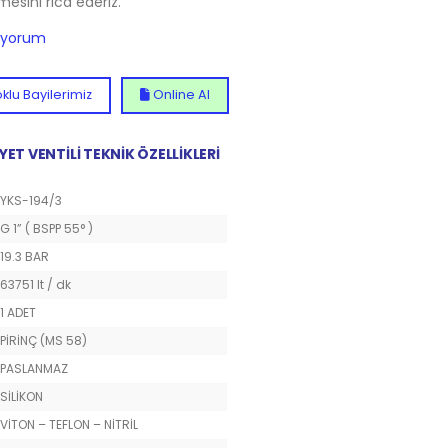
lmesini rica ederiz.
diyorum
klu Bayilerimiz
Online Al
YET VENTİLİ TEKNİK ÖZELLİKLERİ
YKS-194/3
G 1” ( BSPP 55° )
19.3 BAR
63751 lt / dk
1 ADET
PİRİNÇ (MS 58)
PASLANMAZ
SİLİKON
VİTON – TEFLON – NİTRİL