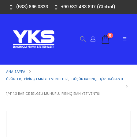
(533) 896 0333
+90 532 483 8117 (Global)
0
ANA SAYFA
ÜRÜNLER
,
PIRINÇ EMNIYET VENTILLERI
,
DÜŞÜK BASINÇ
,
1/4″ BAĞLANTI
1/4″ 1.3 BAR CE BELGELI MÜHÜRLÜ PIRINÇ EMNIYET VENTILI