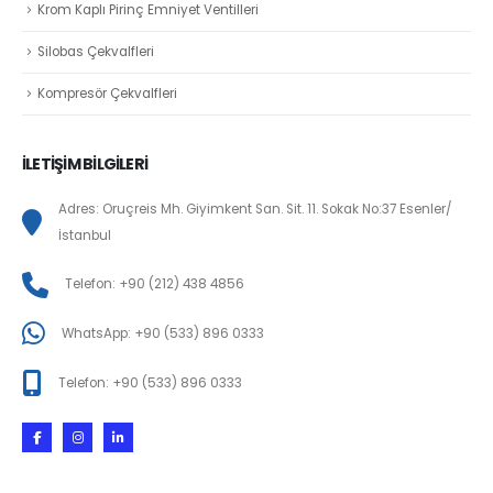
Krom Kaplı Pirinç Emniyet Ventilleri
Silobas Çekvalfleri
Kompresör Çekvalfleri
İLETİŞİM BİLGİLERİ
Adres: Oruçreis Mh. Giyimkent San. Sit. 11. Sokak No:37 Esenler/
İstanbul
Telefon: +90 (212) 438 4856
WhatsApp: +90 (533) 896 0333
Telefon: +90 (533) 896 0333