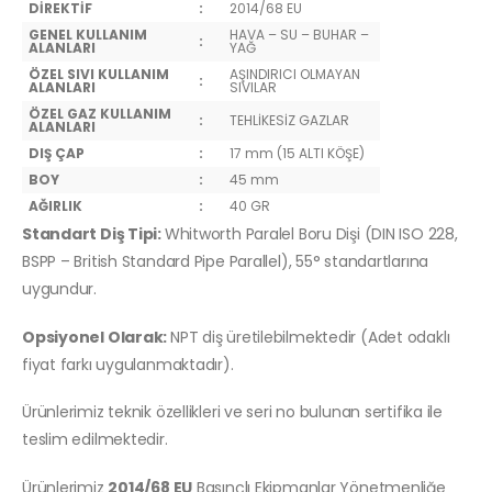
DİREKTİF
:
2014/68 EU
GENEL KULLANIM
HAVA – SU – BUHAR –
:
ALANLARI
YAĞ
ÖZEL SIVI KULLANIM
AŞINDIRICI OLMAYAN
:
ALANLARI
SIVILAR
ÖZEL GAZ KULLANIM
:
TEHLİKESİZ GAZLAR
ALANLARI
DIŞ ÇAP
:
17 mm (15 ALTI KÖŞE)
BOY
:
45 mm
AĞIRLIK
:
40 GR
Standart Diş Tipi:
Whitworth Paralel Boru Dişi (DIN ISO 228,
BSPP – British Standard Pipe Parallel), 55° standartlarına
uygundur.
Opsiyonel Olarak:
NPT diş üretilebilmektedir (Adet odaklı
fiyat farkı uygulanmaktadır).
Ürünlerimiz teknik özellikleri ve seri no bulunan sertifika ile
teslim edilmektedir.
Ürünlerimiz
2014/68 EU
Basınçlı Ekipmanlar Yönetmenliğe