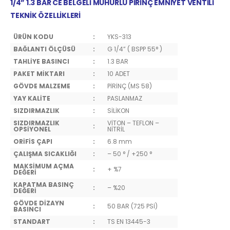
1/4” 1.3 BAR CE BELGELİ MÜHÜRLÜ PİRİNÇ EMNİYET VENTİLİ
TEKNİK ÖZELLİKLERİ
ÜRÜN KODU
:
YKS-313
BAĞLANTI ÖLÇÜSÜ
:
G 1/4” ( BSPP 55° )
TAHLİYE BASINCI
:
1.3 BAR
PAKET MİKTARI
:
10 ADET
GÖVDE MALZEME
:
PİRİNÇ (MS 58)
YAY KALİTE
:
PASLANMAZ
SIZDIRMAZLIK
:
SİLİKON
SIZDIRMAZLIK
VİTON – TEFLON –
:
OPSİYONEL
NİTRİL
ORİFİS ÇAPI
:
6.8 mm
ÇALIŞMA SICAKLIĞI
:
– 50 ° / +250 °
MAKSİMUM AÇMA
:
+ %7
DEĞERİ
KAPATMA BASINÇ
:
– %20
DEĞERİ
GÖVDE DİZAYN
:
50 BAR (725 PSİ)
BASINCI
STANDART
:
TS EN 13445-3