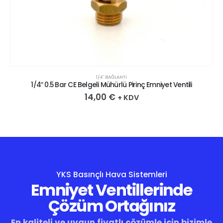
1/4″ BAĞLANTI
1/4″ 0.5 Bar CE Belgeli Mühürlü Pirinç Emniyet Ventili
14,00
€
+ KDV
YKS Basınçlı Hava Sistemleri
Emniyet Ventillerinde
Çözüm Ortağınız
En kaliteli ve uygun fiyatlı çözümle için bizimle