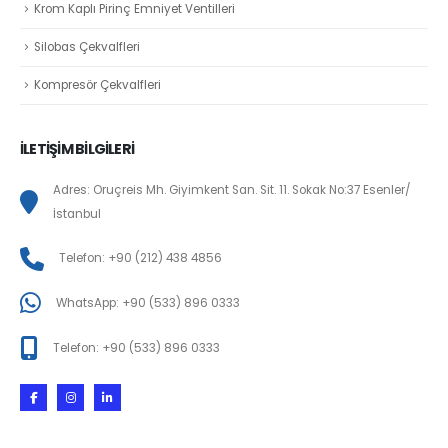
Krom Kaplı Pirinç Emniyet Ventilleri
Silobas Çekvalfleri
Kompresör Çekvalfleri
İLETİŞİM BİLGİLERİ
Adres: Oruçreis Mh. Giyimkent San. Sit. 11. Sokak No:37 Esenler/
İstanbul
Telefon: +90 (212) 438 4856
WhatsApp: +90 (533) 896 0333
Telefon: +90 (533) 896 0333