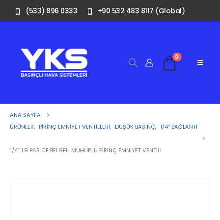
(533) 896 0333
+90 532 483 8117 (Global)
0
ANA SAYFA
ÜRÜNLER
,
PIRINÇ EMNIYET VENTILLERI
,
DÜŞÜK BASINÇ
,
1/4″ BAĞLANTI
1/4″ 1.9 BAR CE BELGELI MÜHÜRLÜ PIRINÇ EMNIYET VENTILI