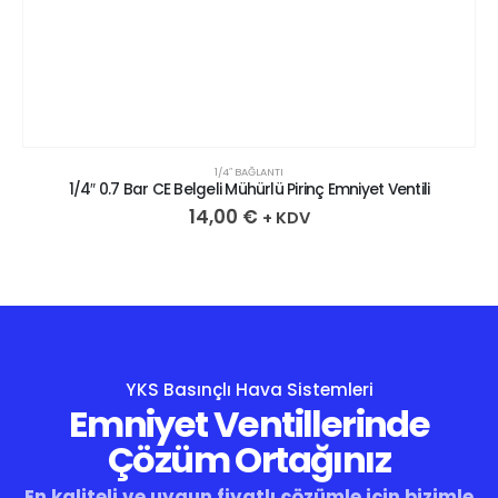
1/4″ BAĞLANTI
1/4″ 0.7 Bar CE Belgeli Mühürlü Pirinç Emniyet Ventili
14,00
€
+ KDV
YKS Basınçlı Hava Sistemleri
Emniyet Ventillerinde
Çözüm Ortağınız
En kaliteli ve uygun fiyatlı çözümle için bizimle