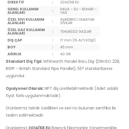
DİREKTİF
:
2014/68 EU
GENEL KULLANIM
HAVA – SU – BUHAR –
:
ALANLARI
YAĞ
ÖZEL SIVI KULLANIM
AŞINDIRICI OLMAYAN
:
ALANLARI
SIVILAR
ÖZEL GAZ KULLANIM
:
TEHLİKESİZ GAZLAR
ALANLARI
DIŞ ÇAP
:
17 mm (15 ALTI KÖŞE)
BOY
:
45 mm
AĞIRLIK
:
40 GR
Standart Diş Tipi:
Whitworth Paralel Boru Dişi (DIN ISO 228,
BSPP – British Standard Pipe Parallel), 55° standartlarına
uygundur.
Opsiyonel Olarak:
NPT diş üretilebilmektedir (Adet odaklı
fiyat farkı uygulanmaktadır).
Ürünlerimiz teknik özellikleri ve seri no bulunan sertifika ile
teslim edilmektedir.
Ürünlerimiz
2014/68 EU
Basınçlı Ekipmanlar Yönetmenliğe