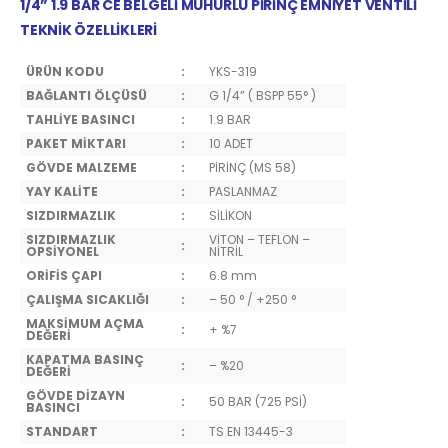
1/4” 1.9 BAR CE BELGELİ MÜHÜRLÜ PİRİNÇ EMNİYET VENTİLİ
TEKNİK ÖZELLİKLERİ
ÜRÜN KODU
:
YKS-319
BAĞLANTI ÖLÇÜSÜ
:
G 1/4” ( BSPP 55° )
TAHLİYE BASINCI
:
1.9 BAR
PAKET MİKTARI
:
10 ADET
GÖVDE MALZEME
:
PİRİNÇ (MS 58)
YAY KALİTE
:
PASLANMAZ
SIZDIRMAZLIK
:
SİLİKON
SIZDIRMAZLIK
VİTON – TEFLON –
:
OPSİYONEL
NİTRİL
ORİFİS ÇAPI
:
6.8 mm
ÇALIŞMA SICAKLIĞI
:
– 50 ° / +250 °
MAKSİMUM AÇMA
:
+ %7
DEĞERİ
KAPATMA BASINÇ
:
– %20
DEĞERİ
GÖVDE DİZAYN
:
50 BAR (725 PSİ)
BASINCI
STANDART
:
TS EN 13445-3