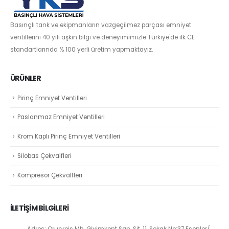
Basınçlı tank ve ekipmanların vazgeçilmez parçası emniyet
ventillerini 40 yılı aşkın bilgi ve deneyimimizle Türkiye'de ilk CE
standartlarında % 100 yerli üretim yapmaktayız.
ÜRÜNLER
Pirinç Emniyet Ventilleri
Paslanmaz Emniyet Ventilleri
Krom Kaplı Pirinç Emniyet Ventilleri
Silobas Çekvalfleri
Kompresör Çekvalfleri
İLETİŞİM BİLGİLERİ
Adres: Oruçreis Mh. Giyimkent San. Sit. 11. Sokak No:37 Esenler/