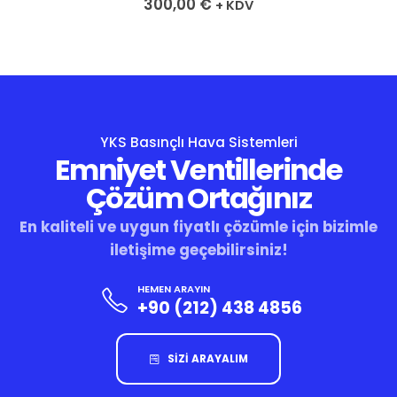
300,00
€
+ KDV
YKS Basınçlı Hava Sistemleri
Emniyet Ventillerinde
Çözüm Ortağınız
En kaliteli ve uygun fiyatlı çözümle için bizimle
iletişime geçebilirsiniz!
HEMEN ARAYIN
+90 (212) 438 4856
SİZİ ARAYALIM