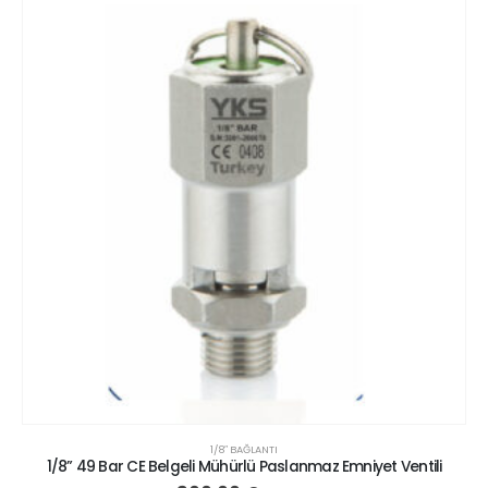
1/8″ BAĞLANTI
1/8” 49 Bar CE Belgeli Mühürlü Paslanmaz Emniyet Ventili