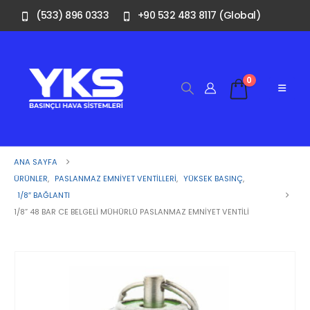
(533) 896 0333
+90 532 483 8117 (Global)
0
ANA SAYFA
ÜRÜNLER
,
PASLANMAZ EMNIYET VENTILLERI
,
YÜKSEK BASINÇ
,
1/8″ BAĞLANTI
1/8” 48 BAR CE BELGELI MÜHÜRLÜ PASLANMAZ EMNIYET VENTILI