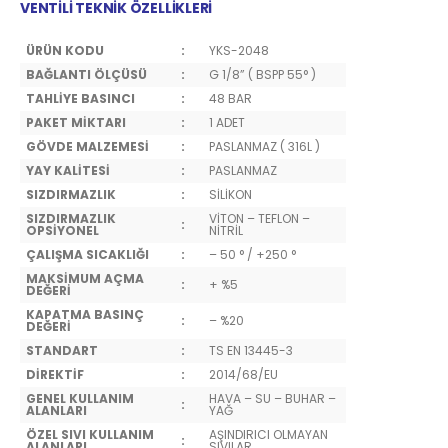
VENTİLİ TEKNİK ÖZELLİKLERİ
ÜRÜN KODU
:
YKS-2048
BAĞLANTI ÖLÇÜSÜ
:
G 1/8” ( BSPP 55° )
TAHLİYE BASINCI
:
48 BAR
PAKET MİKTARI
:
1 ADET
GÖVDE MALZEMESİ
:
PASLANMAZ ( 316L )
YAY KALİTESİ
:
PASLANMAZ
SIZDIRMAZLIK
:
SİLİKON
SIZDIRMAZLIK
VİTON – TEFLON –
:
OPSİYONEL
NİTRİL
ÇALIŞMA SICAKLIĞI
:
– 50 ° / +250 °
MAKSİMUM AÇMA
:
+ %5
DEĞERİ
KAPATMA BASINÇ
:
– %20
DEĞERİ
STANDART
:
TS EN 13445-3
DİREKTİF
:
2014/68/EU
GENEL KULLANIM
HAVA – SU – BUHAR –
:
ALANLARI
YAĞ
ÖZEL SIVI KULLANIM
AŞINDIRICI OLMAYAN
:
ALANLARI
SIVILAR