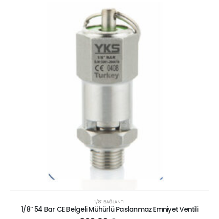
1/8″ BAĞLANTI
1/8” 54 Bar CE Belgeli Mühürlü Paslanmaz Emniyet Ventili