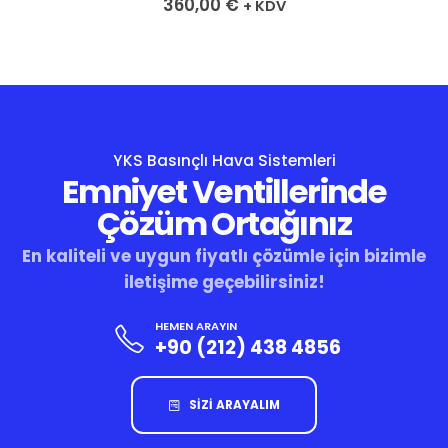
360,00
€
+ KDV
YKS Basınçlı Hava Sistemleri
Emniyet Ventillerinde
Çözüm Ortağınız
En kaliteli ve uygun fiyatlı çözümle için bizimle
iletişime geçebilirsiniz!
HEMEN ARAYIN
+90 (212) 438 4856
SİZİ ARAYALIM