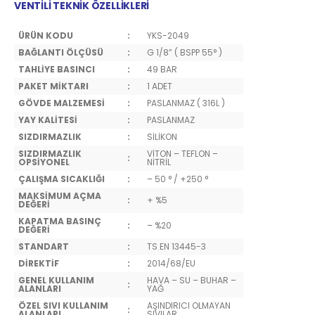
VENTİLİ TEKNİK ÖZELLİKLERİ
ÜRÜN KODU
:
YKS-2049
BAĞLANTI ÖLÇÜSÜ
:
G 1/8” ( BSPP 55° )
TAHLİYE BASINCI
:
49 BAR
PAKET MİKTARI
:
1 ADET
GÖVDE MALZEMESİ
:
PASLANMAZ ( 316L )
YAY KALİTESİ
:
PASLANMAZ
SIZDIRMAZLIK
:
SİLİKON
SIZDIRMAZLIK
VİTON – TEFLON –
:
OPSİYONEL
NİTRİL
ÇALIŞMA SICAKLIĞI
:
– 50 ° / +250 °
MAKSİMUM AÇMA
:
+ %5
DEĞERİ
KAPATMA BASINÇ
:
– %20
DEĞERİ
STANDART
:
TS EN 13445-3
DİREKTİF
:
2014/68/EU
GENEL KULLANIM
HAVA – SU – BUHAR –
:
ALANLARI
YAĞ
ÖZEL SIVI KULLANIM
AŞINDIRICI OLMAYAN
:
ALANLARI
SIVILAR