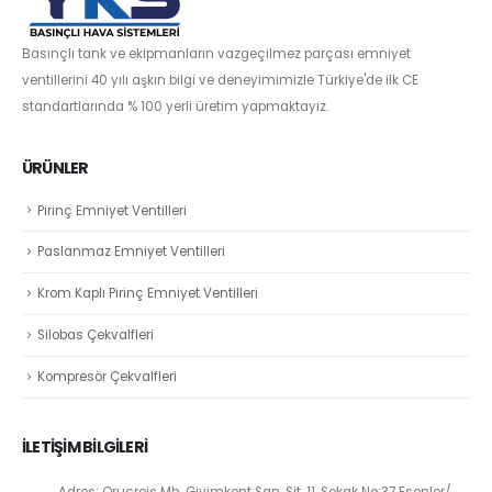
Basınçlı tank ve ekipmanların vazgeçilmez parçası emniyet
ventillerini 40 yılı aşkın bilgi ve deneyimimizle Türkiye'de ilk CE
standartlarında % 100 yerli üretim yapmaktayız.
ÜRÜNLER
Pirinç Emniyet Ventilleri
Paslanmaz Emniyet Ventilleri
Krom Kaplı Pirinç Emniyet Ventilleri
Silobas Çekvalfleri
Kompresör Çekvalfleri
İLETİŞİM BİLGİLERİ
Adres: Oruçreis Mh. Giyimkent San. Sit. 11. Sokak No:37 Esenler/