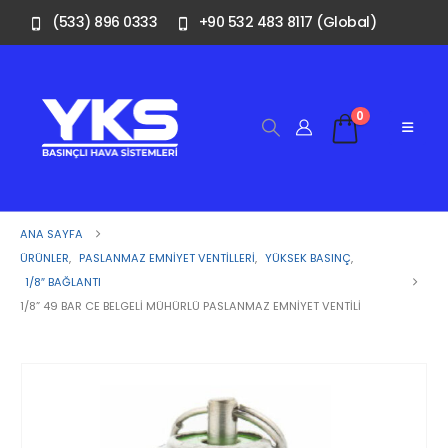
(533) 896 0333
+90 532 483 8117 (Global)
0
ANA SAYFA
ÜRÜNLER
,
PASLANMAZ EMNIYET VENTILLERI
,
YÜKSEK BASINÇ
,
1/8″ BAĞLANTI
1/8” 49 BAR CE BELGELI MÜHÜRLÜ PASLANMAZ EMNIYET VENTILI