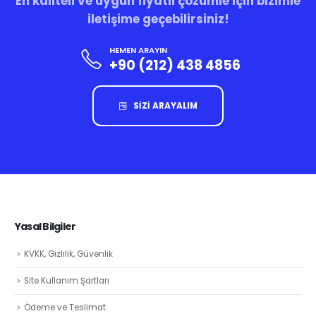
En kaliteli ve uygun fiyatlı çözümle için bizimle
iletişime geçebilirsiniz!
HEMEN ARAYIN
+90 (212) 438 4856
SİZİ ARAYALIM
Yasal Bilgiler
KVKK, Gizlilik, Güvenlik
Site Kullanım Şartları
Ödeme ve Teslimat