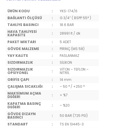
ÜRÜN KODU
:
YKS-174/6
BAĞLANTI ÖLÇÜSÜ
:
G 3/4” ( BSPP 55° )
TAHLİYE BASINCI
:
18.6 BAR
HAVA TAHLİYESİ
:
28991 lt / dk
KAPASİTE
PAKET MİKTARI
:
5 ADET
GÖVDE MALZEME
:
PİRİNÇ (MS 58)
YAY KALİTE
:
PASLANMAZ
SIZDIRMAZLIK
:
SİLİKON
SIZDIRMAZLIK
VİTON – TEFLON –
:
OPSİYONEL
NİTRİL
ORİFİS ÇAPI
:
14 mm
ÇALIŞMA SICAKLIĞI
:
– 50 ° / +250 °
MAKSİMUM AÇMA
:
+ %7
DEĞERİ
KAPATMA BASINÇ
:
– %20
DEĞERİ
GÖVDE DİZAYN
:
50 BAR (725 PSİ)
BASINCI
STANDART
:
TS EN 13445-3