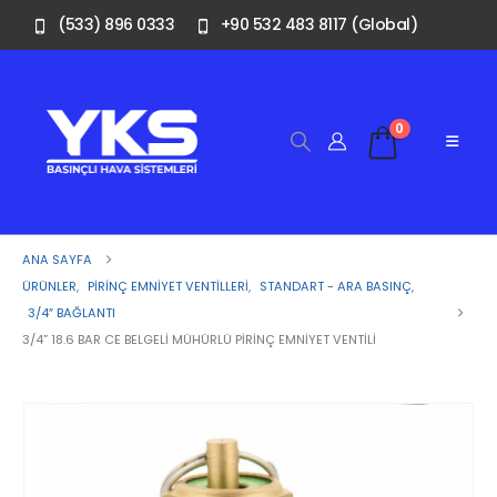
(533) 896 0333
+90 532 483 8117 (Global)
0
ANA SAYFA
ÜRÜNLER
,
PIRINÇ EMNIYET VENTILLERI
,
STANDART - ARA BASINÇ
,
3/4″ BAĞLANTI
3/4” 18.6 BAR CE BELGELI MÜHÜRLÜ PIRINÇ EMNIYET VENTILI