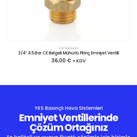
3/4″ BAĞLANTI
3/4” 4.5 Bar CE Belgeli Mühürlü Pirinç Emniyet Ventili
36,00
€
+ KDV
YKS Basınçlı Hava Sistemleri
Emniyet Ventillerinde
Çözüm Ortağınız