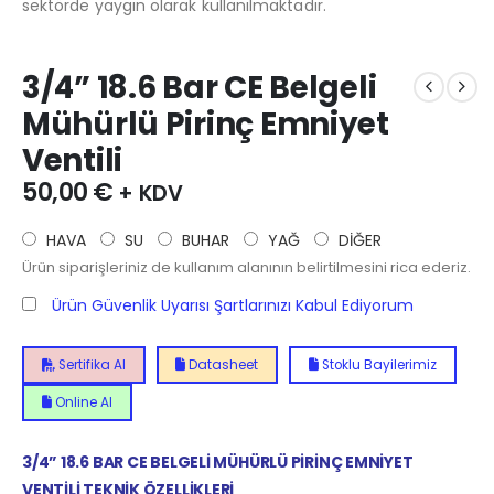
sektörde yaygın olarak kullanılmaktadır.
3/4” 18.6 Bar CE Belgeli
Mühürlü Pirinç Emniyet
Ventili
50,00
€
+ KDV
HAVA
SU
BUHAR
YAĞ
DİĞER
Ürün siparişleriniz de kullanım alanının belirtilmesini rica ederiz.
Ürün Güvenlik Uyarısı Şartlarınızı Kabul Ediyorum
Sertifika Al
Datasheet
Stoklu Bayilerimiz
Online Al
3/4” 18.6 BAR CE BELGELİ MÜHÜRLÜ PİRİNÇ EMNİYET
VENTİLİ TEKNİK ÖZELLİKLERİ