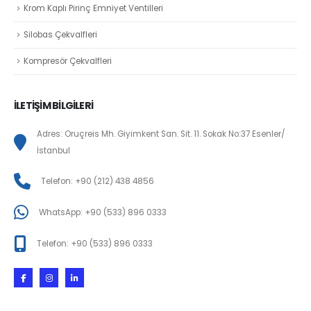
Krom Kaplı Pirinç Emniyet Ventilleri
Silobas Çekvalfleri
Kompresör Çekvalfleri
İLETİŞİM BİLGİLERİ
Adres: Oruçreis Mh. Giyimkent San. Sit. 11. Sokak No:37 Esenler/
İstanbul
Telefon: +90 (212) 438 4856
WhatsApp: +90 (533) 896 0333
Telefon: +90 (533) 896 0333