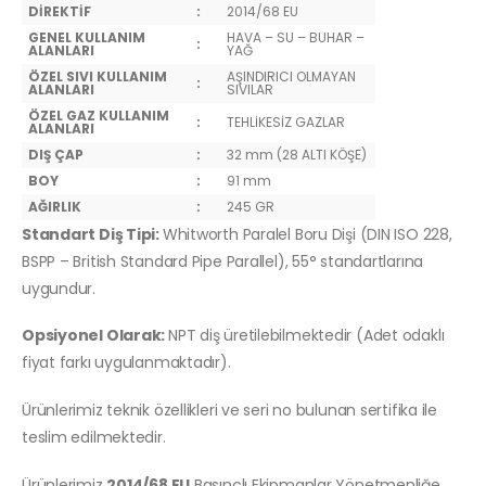
DİREKTİF
:
2014/68 EU
GENEL KULLANIM
HAVA – SU – BUHAR –
:
ALANLARI
YAĞ
ÖZEL SIVI KULLANIM
AŞINDIRICI OLMAYAN
:
ALANLARI
SIVILAR
ÖZEL GAZ KULLANIM
:
TEHLİKESİZ GAZLAR
ALANLARI
DIŞ ÇAP
:
32 mm (28 ALTI KÖŞE)
BOY
:
91 mm
AĞIRLIK
:
245 GR
Standart Diş Tipi:
Whitworth Paralel Boru Dişi (DIN ISO 228,
BSPP – British Standard Pipe Parallel), 55° standartlarına
uygundur.
Opsiyonel Olarak:
NPT diş üretilebilmektedir (Adet odaklı
fiyat farkı uygulanmaktadır).
Ürünlerimiz teknik özellikleri ve seri no bulunan sertifika ile
teslim edilmektedir.
Ürünlerimiz
2014/68 EU
Basınçlı Ekipmanlar Yönetmenliğe