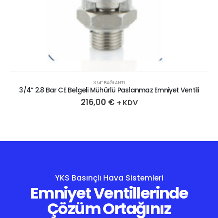
3/4″ BAĞLANTI
3/4” 2.8 Bar CE Belgeli Mühürlü Paslanmaz Emniyet Ventili
216,00
€
+ KDV
YKS Basınçlı Hava Sistemleri
Emniyet Ventillerinde
Çözüm Ortağınız