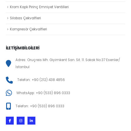
Krom Kaplı Pirinç Emniyet Ventilleri
Silobas Çekvalfleri
Kompresör Çekvalfleri
İLETİŞİM BİLGİLERİ
Adres: Oruçreis Mh. Giyimkent San. Sit. 11. Sokak No:37 Esenler/
İstanbul
Telefon: +90 (212) 438 4856
WhatsApp: +90 (533) 896 0333
Telefon: +90 (533) 896 0333