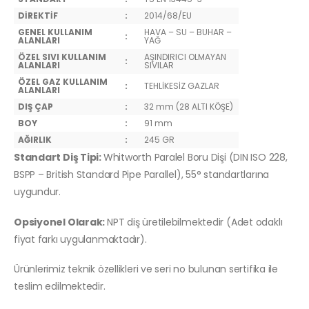
DİREKTİF
:
2014/68/EU
GENEL KULLANIM
HAVA – SU – BUHAR –
:
ALANLARI
YAĞ
ÖZEL SIVI KULLANIM
AŞINDIRICI OLMAYAN
:
ALANLARI
SIVILAR
ÖZEL GAZ KULLANIM
:
TEHLİKESİZ GAZLAR
ALANLARI
DIŞ ÇAP
:
32 mm (28 ALTI KÖŞE)
BOY
:
91 mm
AĞIRLIK
:
245 GR
Standart Diş Tipi:
Whitworth Paralel Boru Dişi (DIN ISO 228,
BSPP – British Standard Pipe Parallel), 55° standartlarına
uygundur.
Opsiyonel Olarak:
NPT diş üretilebilmektedir (Adet odaklı
fiyat farkı uygulanmaktadır).
Ürünlerimiz teknik özellikleri ve seri no bulunan sertifika ile
teslim edilmektedir.