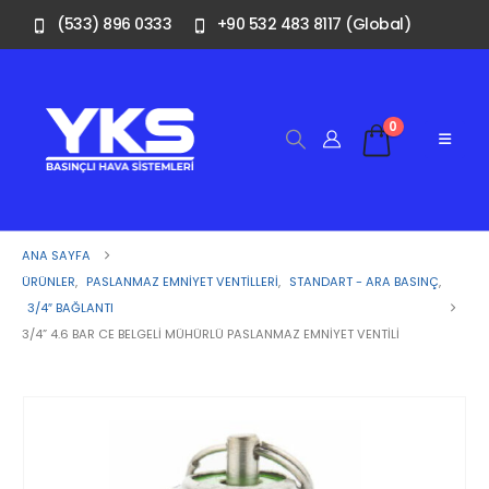
(533) 896 0333
+90 532 483 8117 (Global)
0
ANA SAYFA
ÜRÜNLER
,
PASLANMAZ EMNIYET VENTILLERI
,
STANDART - ARA BASINÇ
,
3/4″ BAĞLANTI
3/4” 4.6 BAR CE BELGELI MÜHÜRLÜ PASLANMAZ EMNIYET VENTILI