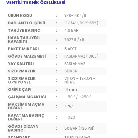
VENTİLİ TEKNİK ÖZELLİKLERİ
ÜRÜN KODU
:
YKS-1404/6
BAĞLANTI ÖLÇÜSÜ
:
G 3/4” ( BSPP 55° )
TAHLİYE BASINCI
:
4.6 BAR
HAVA TAHLİYESİ
:
7527 lt / dk
KAPASİTE
PAKET MİKTARI
:
5 ADET
GÖVDE MALZEMESİ
:
PASLANMAZ ( 316L )
YAY KALİTESİ
:
PASLANMAZ
SIZDIRMAZLIK
:
SİLİKON
SIZDIRMAZLIK
VİTON – TEFLON –
:
OPSİYONEL
NİTRİL
ORİFİS ÇAPI
:
14 mm
ÇALIŞMA SICAKLIĞI
:
– 50 ° / +250 °
MAKSİMUM AÇMA
:
+ %7
DEĞERİ
KAPATMA BASINÇ
:
– %20
DEĞERİ
GÖVDE DİZAYN
:
50 BAR (725 PSİ)
BASINCI
STANDART
:
TS EN 13445-3