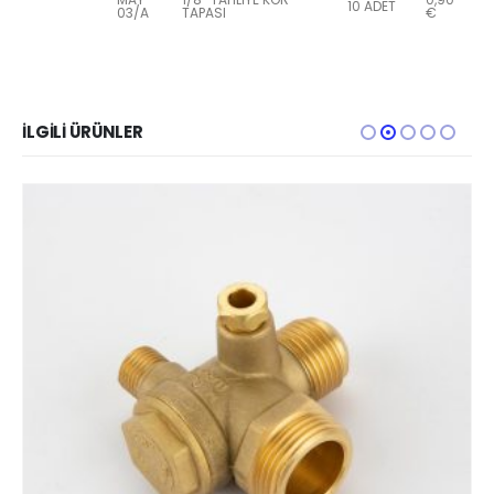
10 ADET
03/A
TAPASI
€
İLGILI ÜRÜNLER