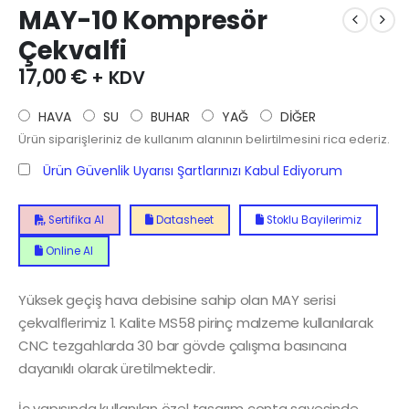
MAY-10 Kompresör
Çekvalfi
17,00
€
+ KDV
HAVA
SU
BUHAR
YAĞ
DİĞER
Ürün siparişleriniz de kullanım alanının belirtilmesini rica ederiz.
Ürün Güvenlik Uyarısı Şartlarınızı Kabul Ediyorum
Sertifika Al
Datasheet
Stoklu Bayilerimiz
Online Al
Yüksek geçiş hava debisine sahip olan MAY serisi
çekvalflerimiz 1. Kalite MS58 pirinç malzeme kullanılarak
CNC tezgahlarda 30 bar gövde çalışma basıncına
dayanıklı olarak üretilmektedir.
İç yapısında kullanılan özel tasarım conta sayesinde