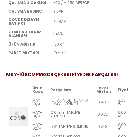
ÇALIŞMA SICAKLIĞI
-50 / + 250 DERECE
ÇALIŞMA BASINCI
3 BAR
GÖVDE DİZAYN
20 BAR
BASINCI
GENEL KULLANIM
HAVA
ALANLARI
ÜRÜN AĞIRLIK
130 gr
PAKET MİKTARI
10 adet
MAY-10 KOMPRESÖR ÇEKVALFİ YEDEK PARÇALARI
Ürün
Paket
Parça İsmi
Fiyat
Kodu
Miktarı
MAY-
İÇ TAKIM SET (CONTA
3,00
10 ADET
10/A
– YAY – ORING)
€
MAY-
Q 6 mm TAHLİYE
0,60
10 ADET
01/A
YÜZÜĞÜ
€
MAY-
0,90
1/8” TAHLİYE SOMUNU
10 ADET
02/A
€
MAY-
1/8” TAHLİYE KÖR
0,90