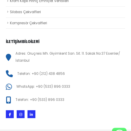
Krom Kaplı Pirinç Emniyet Ventilleri
Silobas Çekvalfleri
Kompresör Çekvalfleri
İLETİŞİM BİLGİLERİ
Adres: Oruçreis Mh. Giyimkent San. Sit. 11. Sokak No:37 Esenler/
İstanbul
Telefon: +90 (212) 438 4856
WhatsApp: +90 (533) 896 0333
Telefon: +90 (533) 896 0333