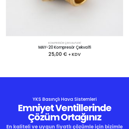
KOMPRESÖR ÇEKVALFLERI
MAY-20 Kompresör Çekvalfi
25,00
€
+ KDV
YKS Basınçlı Hava Sistemleri
Emniyet Ventillerinde
Çözüm Ortağınız
En kaliteli ve uygun fiyatlı çözümle için bizimle