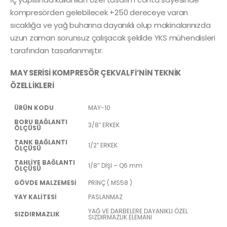
kompresörden gelebilecek +250 dereceye varan
sıcaklığa ve yağ buharına dayanıklı olup makinalarınızda
uzun zaman sorunsuz çalışacak şekilde YKS mühendisleri
tarafından tasarlanmıştır.
MAY SERİSİ KOMPRESÖR ÇEKVALFİ’NİN TEKNİK
ÖZELLİKLERİ
ÜRÜN KODU
MAY-10
BORU BAĞLANTI
3/8″ ERKEK
ÖLÇÜSÜ
TANK BAĞLANTI
1/2″ ERKEK
ÖLÇÜSÜ
TAHLİYE BAĞLANTI
1/8” DİŞİ – Q6 mm
ÖLÇÜSÜ
GÖVDE MALZEMESİ
PRİNÇ ( MS58 )
YAY KALİTESİ
PASLANMAZ
YAĞ VE DARBELERE DAYANIKLI ÖZEL
SIZDIRMAZLIK
SIZDIRMAZLIK ELEMANI