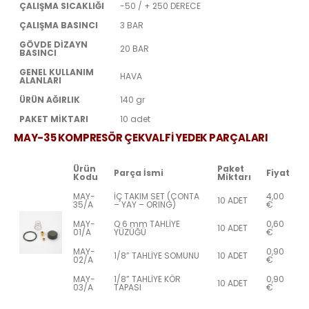
ÇALIŞMA SICAKLIĞI
-50 / + 250 DERECE
ÇALIŞMA BASINCI
3 BAR
GÖVDE DİZAYN
20 BAR
BASINCI
GENEL KULLANIM
HAVA
ALANLARI
ÜRÜN AĞIRLIK
140 gr
PAKET MİKTARI
10 adet
MAY-35 KOMPRESÖR ÇEKVALFİ YEDEK PARÇALARI
Ürün
Paket
Parça İsmi
Fiyat
Kodu
Miktarı
MAY-
İÇ TAKIM SET (CONTA
4,00
10 ADET
35/A
– YAY – ORING)
€
MAY-
Q 6 mm TAHLİYE
0,60
10 ADET
01/A
YÜZÜĞÜ
€
MAY-
0,90
1/8” TAHLİYE SOMUNU
10 ADET
02/A
€
MAY-
1/8” TAHLİYE KÖR
0,90
10 ADET
03/A
TAPASI
€