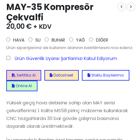
MAY-35 Kompresör
Çekvalfi
20,00
€
+ KDV
HAVA
SU
BUHAR
YAĞ
DİĞER
Ürün siparişleriniz de kullanım alanının belirtilmesini rica ederiz.
Ürün Güvenlik Uyarısı Şartlarınızı Kabul Ediyorum
Sertifika Al
Datasheet
Stoklu Bayilerimiz
Online Al
Yüksek geçiş hava debisine sahip olan MAY serisi
çekvalflerimiz 1. Kalite MS58 pirinç malzeme kullanılarak
CNC tezgahlarda 30 bar gövde çalışma basıncına
dayanıklı olarak üretilmektedir.
İç yapısında kullanılan özel tasarım conta sayesinde