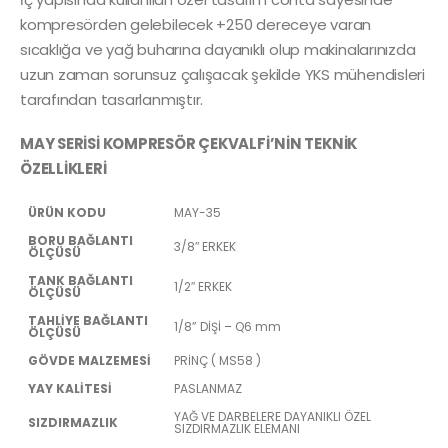
kompresörden gelebilecek +250 dereceye varan
sıcaklığa ve yağ buharına dayanıklı olup makinalarınızda
uzun zaman sorunsuz çalışacak şekilde YKS mühendisleri
tarafından tasarlanmıştır.
MAY SERİSİ KOMPRESÖR ÇEKVALFİ’NİN TEKNİK
ÖZELLİKLERİ
ÜRÜN KODU
MAY-35
BORU BAĞLANTI
3/8″ ERKEK
ÖLÇÜSÜ
TANK BAĞLANTI
1/2″ ERKEK
ÖLÇÜSÜ
TAHLİYE BAĞLANTI
1/8” DİŞİ – Q6 mm
ÖLÇÜSÜ
GÖVDE MALZEMESİ
PRİNÇ ( MS58 )
YAY KALİTESİ
PASLANMAZ
YAĞ VE DARBELERE DAYANIKLI ÖZEL
SIZDIRMAZLIK
SIZDIRMAZLIK ELEMANI