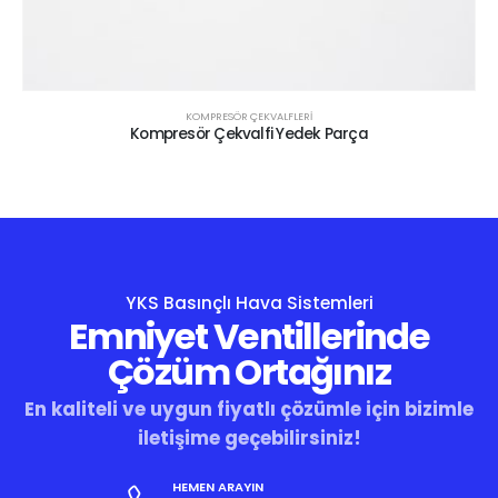
KOMPRESÖR ÇEKVALFLERI
Kompresör Çekvalfi Yedek Parça
YKS Basınçlı Hava Sistemleri
Emniyet Ventillerinde
Çözüm Ortağınız
En kaliteli ve uygun fiyatlı çözümle için bizimle
iletişime geçebilirsiniz!
HEMEN ARAYIN