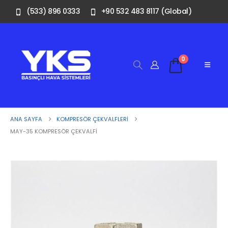
(533) 896 0333
+90 532 483 8117 (Global)
0
ANA SAYFA
KOMPRESÖR ÇEKVALFLERI
MAY-35 KOMPRESÖR ÇEKVALFI